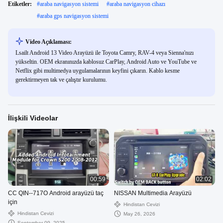
Etiketler:
#
araba navigasyon sistemi
#
araba navigasyon cihazı
#
araba gps navigasyon sistemi
Video Açıklaması:
Lsailt Android 13 Video Arayüzü ile Toyota Camry, RAV-4 veya Sienna'nızı
yükseltin. OEM ekranınızda kablosuz CarPlay, Android Auto ve YouTube ve
Netflix gibi multimedya uygulamalarının keyfini çıkarın. Kablo kesme
gerektirmeyen tak ve çalıştır kurulumu.
İlişkili Videolar
00:59
02:02
CC QIN--717O Android arayüzü taç
NISSAN Multimedia Arayüzü
için
Hindistan Cevizi
Hindistan Cevizi
May 26, 2026
September 09, 2025