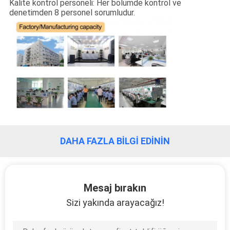
Kalite kontrol personeli: Her bölümde kontrol ve
denetimden 8 personel sorumludur.
KALITE
KONTROL
BIZIMLE
ILETIŞIME
GEÇIN
HABERLER
DAHA FAZLA BILGI EDININ
VAKALAR
Mesaj bırakın
Sizi yakında arayacağız!
SITE
HARITASI