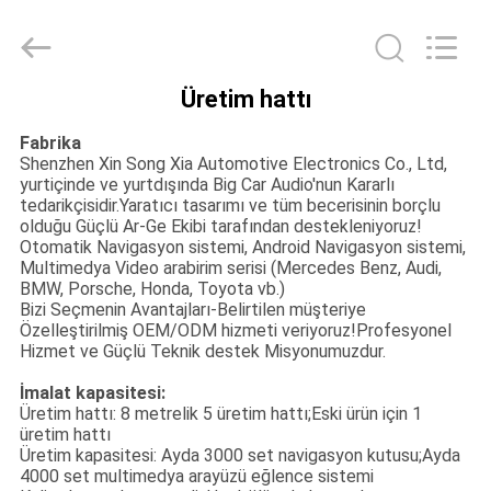
Shenzhen
Xinsongxia
Automobile
Electron
Co.,Ltd.
All
Rights
Üretim hattı
Reserved.
EV
Fabrika
Shenzhen Xin Song Xia Automotive Electronics Co., Ltd,
ÜRÜN:%
yurtiçinde ve yurtdışında Big Car Audio'nun Kararlı
tedarikçisidir.Yaratıcı tasarımı ve tüm becerisinin borçlu
S
olduğu Güçlü Ar-Ge Ekibi tarafından destekleniyoruz!
Otomatik Navigasyon sistemi, Android Navigasyon sistemi,
Multimedya Video arabirim serisi (Mercedes Benz, Audi,
VİDEOLAR
BMW, Porsche, Honda, Toyota vb.)
Bizi Seçmenin Avantajları-Belirtilen müşteriye
Özelleştirilmiş OEM/ODM hizmeti veriyoruz!Profesyonel
Hizmet ve Güçlü Teknik destek Misyonumuzdur.
HAKKIMIZDA
İmalat kapasitesi:
Üretim hattı: 8 metrelik 5 üretim hattı;Eski ürün için 1
FABRIKA
üretim hattı
Üretim kapasitesi: Ayda 3000 set navigasyon kutusu;Ayda
TURU
4000 set multimedya arayüzü eğlence sistemi