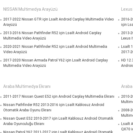
NISSAN Multimedya Arayüzü
Lexus 
2017-2022 Nissan GTR için Lsailt Android Carplay Multimedia Video
2016-2
Arayüzü
için Ls
2013-2016 Nissan Pathfinder R52 için Lsailt Android Carplay
2013-20
Multimedia Video Arayüzü
Lexus I
2020-2021 Nissan Pathfinder R52 için Lsailt Android Multimedia
Lsailt 
Video Arayüzü
2017-2
2017-2020 Nissan Armada Patrol Y62 için Lsailt Android Carplay
HD 12.
Multimedia Video Arayüzü
Android
Araba Multimedya Ekranı
Araba
2011-2017 Nissan Quest E52 için Android Carplay Multimedia Ekranı
2010-20
Multime
Nissan Pathfinder R52 2013-2016 için Lsailt Kablosuz Android
Otomatik Araba Oyunu Ekranı
2008-20
Multime
Nissan Quest E52 2010-2017 için Lsailt Kablosuz Android Otomatik
Araba Oyunculuğu Ekranı
Lsailt 
QX70 i
Nissan Patrol Y62 2011-2017 için Lsailt Kablosuz Android Otomatik