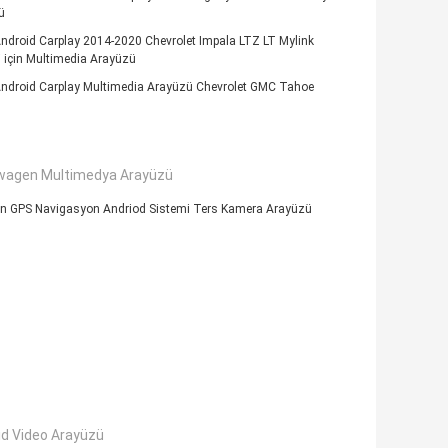
ü
Android Carplay 2014-2020 Chevrolet Impala LTZ LT Mylink
 için Multimedia Arayüzü
 Android Carplay Multimedia Arayüzü Chevrolet GMC Tahoe
wagen Multimedya Arayüzü
çin GPS Navigasyon Andriod Sistemi Ters Kamera Arayüzü
id Video Arayüzü