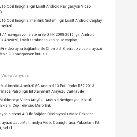
16 Opel Insignia için Lsailt Android Navigasyon Video
ü
16 Opel Insignia Intellilink Sistemi için Lsailt Android Carplay
Arayüzü
 7.1 navigasyon sistemi ile GT-R 2008-2016 için Android
k Arayüzü, Lsailt tarafından kablosuz carplay
iFi video ayna bağlantısı ile Chevrolet Silverado video arayüzü
droid 9.0 navigasyon kutusu
 Video Arayüzü
 Multimedia Arayüzü 8G Android 13 Pathfinder R52 2013-
mada Patrol için Infotainment Arayüzü CarPlay ile
Multimedya Video Arayüzü Android Navigasyon, Koltuk
 Ekranı, Cep Telefonu Mirrorlink
yon sistemi AIO ile Sağdan Direksiyonlu Video Dekoderi
Arayüzü Jade Multimedya Video Dönüştürücü, Yükseltme Kiti
, Sol El