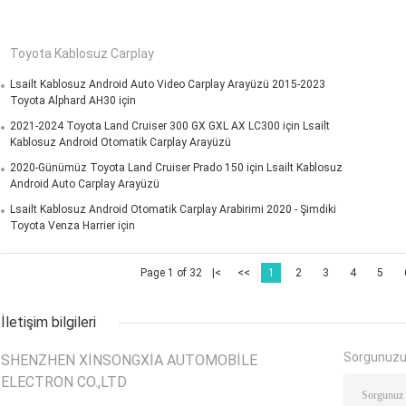
Toyota Kablosuz Carplay
Lsailt Kablosuz Android Auto Video Carplay Arayüzü 2015-2023
Toyota Alphard AH30 için
2021-2024 Toyota Land Cruiser 300 GX GXL AX LC300 için Lsailt
Kablosuz Android Otomatik Carplay Arayüzü
2020-Günümüz Toyota Land Cruiser Prado 150 için Lsailt Kablosuz
Android Auto Carplay Arayüzü
Lsailt Kablosuz Android Otomatik Carplay Arabirimi 2020 - Şimdiki
Toyota Venza Harrier için
Page 1 of 32
|<
<<
1
2
3
4
5
İletişim bilgileri
Sorgunuzu
SHENZHEN XINSONGXIA AUTOMOBILE
ELECTRON CO.,LTD