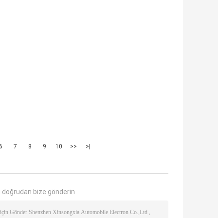
6
7
8
9
10
>>
>|
 doğrudan bize gönderin