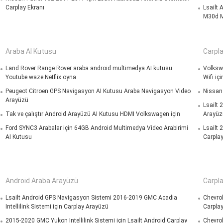
Carplay Ekranı
Lsailt 
M30d 
Araba AI Kutusu
Carpl
Land Rover Range Rover araba android multimedya AI kutusu
Volksw
Youtube waze Netflix oyna
Wifi iç
Peugeot Citroen GPS Navigasyon AI Kutusu Araba Navigasyon Video
Nissan
Arayüzü
Lsailt 
Tak ve çalıştır Android Arayüzü AI Kutusu HDMI Volkswagen için
Arayüz
Ford SYNC3 Arabalar için 64GB Android Multimedya Video Arabirimi
Lsailt 
AI Kutusu
Carpla
Android Araba Arayüzü
Carpl
Lsailt Android GPS Navigasyon Sistemi 2016-2019 GMC Acadia
Chevrol
Intellilink Sistemi için Carplay Arayüzü
Carpla
2015-2020 GMC Yukon Intellilink Sistemi için Lsailt Android Carplay
Chevrol