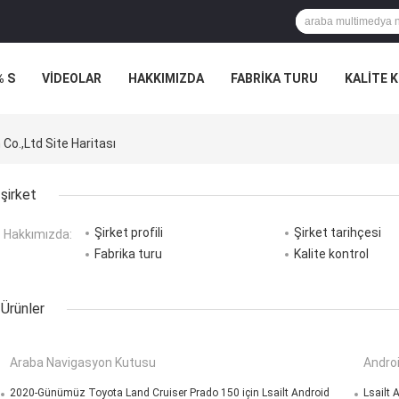
% S
VİDEOLAR
HAKKIMIZDA
FABRIKA TURU
KALITE 
o.,Ltd Site Haritası
şirket
Şirket profili
Şirket tarihçesi
Hakkımızda:
Fabrika turu
Kalite kontrol
Ürünler
Araba Navigasyon Kutusu
Andro
2020-Günümüz Toyota Land Cruiser Prado 150 için Lsailt Android
Lsailt