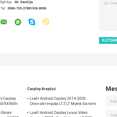
İlgili kişi:
Mr. David jia
Tel:
0086-755-27881526-8006
Mes
Carplay Arayüzü
nı Carplay
Lsailt Android Carplay 2014-2020
350 RX450h
Chevrolet Impala LTZ LT Mylink Sistemi
için Multimedia Arayüzü
 Ekranı
Lsailt Android Carplay Lexus Video