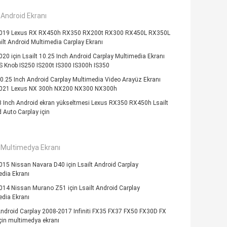
Android Ekranı
019 Lexus RX RX450h RX350 RX200t RX300 RX450L RX350L
ailt Android Multimedia Carplay Ekranı
20 için Lsailt 10.25 Inch Android Carplay Multimedia Ekranı
S Knob IS250 IS200t IS300 IS300h IS350
10.25 Inch Android Carplay Multimedia Video Arayüz Ekranı
021 Lexus NX 300h NX200 NX300 NX300h
3 Inch Android ekran yükseltmesi Lexus RX350 RX450h Lsailt
 Auto Carplay için
 Multimedya Ekranı
15 Nissan Navara D40 için Lsailt Android Carplay
dia Ekranı
14 Nissan Murano Z51 için Lsailt Android Carplay
dia Ekranı
Android Carplay 2008-2017 Infiniti FX35 FX37 FX50 FX30D FX
çin multimedya ekranı