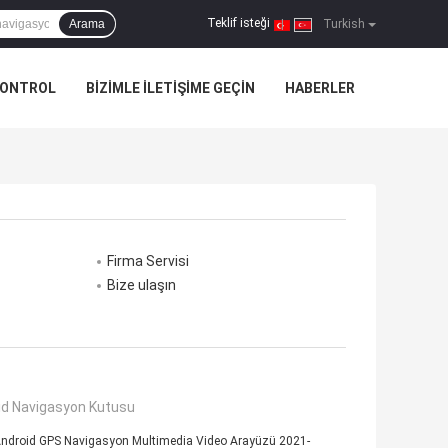
Teklif isteği
Arama
|
Turkish
KONTROL
BIZIMLE ILETIŞIME GEÇIN
HABERLER
Firma Servisi
Bize ulaşın
id Navigasyon Kutusu
 Android GPS Navigasyon Multimedia Video Arayüzü 2021-