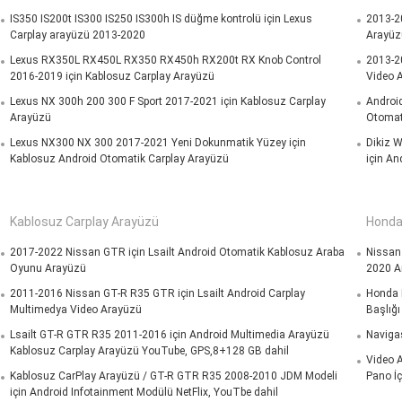
IS350 IS200t IS300 IS250 IS300h IS düğme kontrolü için Lexus
2013-20
Carplay arayüzü 2013-2020
Arayüz
Lexus RX350L RX450L RX350 RX450h RX200t RX Knob Control
2013-20
2016-2019 için Kablosuz Carplay Arayüzü
Video 
Lexus NX 300h 200 300 F Sport 2017-2021 için Kablosuz Carplay
Android
Arayüzü
Otomati
Lexus NX300 NX 300 2017-2021 Yeni Dokunmatik Yüzey için
Dikiz W
Kablosuz Android Otomatik Carplay Arayüzü
için An
Kablosuz Carplay Arayüzü
Honda
2017-2022 Nissan GTR için Lsailt Android Otomatik Kablosuz Araba
Nissan
Oyunu Arayüzü
2020 Ar
2011-2016 Nissan GT-R R35 GTR için Lsailt Android Carplay
Honda 
Multimedya Video Arayüzü
Başlığı
Lsailt GT-R GTR R35 2011-2016 için Android Multimedia Arayüzü
Navigas
Kablosuz Carplay Arayüzü YouTube, GPS,8+128 GB dahil
Video 
Kablosuz CarPlay Arayüzü / GT-R GTR R35 2008-2010 JDM Modeli
Pano İçi
için Android Infotainment Modülü NetFlix, YouTbe dahil