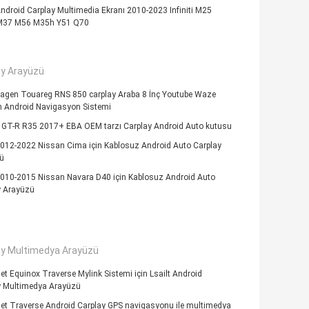
Android Carplay Multimedia Ekranı 2010-2023 Infiniti M25
M37 M56 M35h Y51 Q70
ay Arayüzü
agen Touareg RNS 850 carplay Araba 8 İnç Youtube Waze
in Android Navigasyon Sistemi
 GT-R R35 2017+ EBA OEM tarzı Carplay Android Auto kutusu
2012-2022 Nissan Cima için Kablosuz Android Auto Carplay
ü
2010-2015 Nissan Navara D40 için Kablosuz Android Auto
y Arayüzü
ay Multimedya Arayüzü
et Equinox Traverse Mylink Sistemi için Lsailt Android
y Multimedya Arayüzü
et Traverse Android Carplay GPS navigasyonu ile multimedya