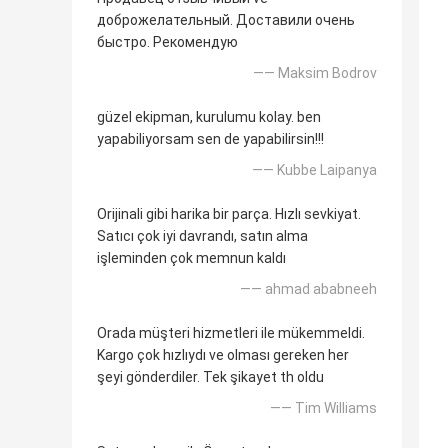
доброжелательный. Доставили очень
быстро. Рекомендую
—— Maksim Bodrov
güzel ekipman, kurulumu kolay. ben
yapabiliyorsam sen de yapabilirsin!!!
—— Kubbe Laipanya
Orijinali gibi harika bir parça. Hızlı sevkiyat.
Satıcı çok iyi davrandı, satın alma
işleminden çok memnun kaldı
—— ahmad ababneeh
Orada müşteri hizmetleri ile mükemmeldi.
Kargo çok hızlıydı ve olması gereken her
şeyi gönderdiler. Tek şikayet th oldu
—— Tim Williams