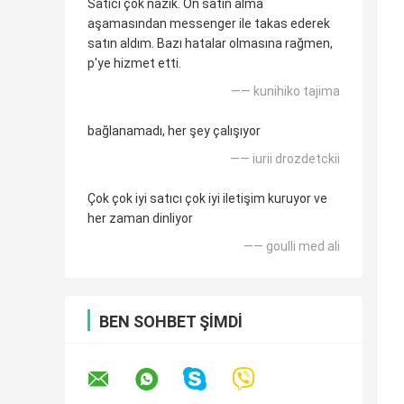
Satıcı çok nazik. Ön satın alma
aşamasından messenger ile takas ederek
satın aldım. Bazı hatalar olmasına rağmen,
p'ye hizmet etti.
—— kunihiko tajima
bağlanamadı, her şey çalışıyor
—— iurii drozdetckii
Çok çok iyi satıcı çok iyi iletişim kuruyor ve
her zaman dinliyor
—— goulli med ali
BEN SOHBET ŞIMDI