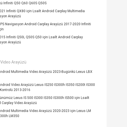
ü Infiniti Q50 Q60 Q60S Q50S
21 Infiniti QX80 için Lsailt Android Carplay Multimedia
syon Arayüzü
GPS Navigasyon Android Carplay Arayüzü 2017-2020 Infiniti
çin
15 Infiniti Q50L Q50S Q50 için Lsailt Android Carplay
syon Arayüzü
 Video Arayüzü
 Android Multimedia Video Arayüzü 2023-Bugünkü Lexus LBX
Android Video Arayüzü Lexus IS250 IS300h IS350 IS200t IS300
 Kontrolü 2013-2016
nümüz Lexus IS 500 IS300 IS350 IS300h IS500 için Lsailt
d Carplay Video Arayüzü
Android Multimedia Video Arayüzü 2020-2023 için Lexus LM
300h LM350