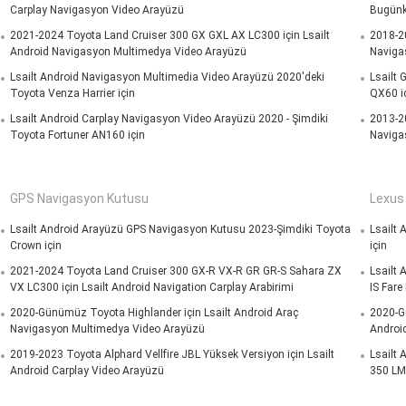
Carplay Navigasyon Video Arayüzü
Bugünk
2021-2024 Toyota Land Cruiser 300 GX GXL AX LC300 için Lsailt
2018-20
Android Navigasyon Multimedya Video Arayüzü
Naviga
Lsailt Android Navigasyon Multimedia Video Arayüzü 2020'deki
Lsailt 
Toyota Venza Harrier için
QX60 i
Lsailt Android Carplay Navigasyon Video Arayüzü 2020 - Şimdiki
2013-20
Toyota Fortuner AN160 için
Naviga
GPS Navigasyon Kutusu
Lexus
Lsailt Android Arayüzü GPS Navigasyon Kutusu 2023-Şimdiki Toyota
Lsailt
Crown için
için
2021-2024 Toyota Land Cruiser 300 GX-R VX-R GR GR-S Sahara ZX
Lsailt 
VX LC300 için Lsailt Android Navigation Carplay Arabirimi
IS Fare
2020-Günümüz Toyota Highlander için Lsailt Android Araç
2020-Gü
Navigasyon Multimedya Video Arayüzü
Androi
2019-2023 Toyota Alphard Vellfire JBL Yüksek Versiyon için Lsailt
Lsailt 
Android Carplay Video Arayüzü
350 LM