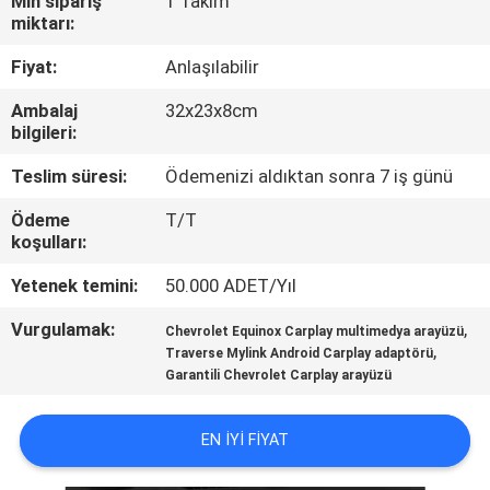
Min sipariş
1 Takım
miktarı:
KALITE
Fiyat:
Anlaşılabilir
KONTROL
Ambalaj
32x23x8cm
bilgileri:
BIZIMLE
Teslim süresi:
Ödemenizi aldıktan sonra 7 iş günü
ILETIŞIME
Ödeme
T/T
GEÇIN
koşulları:
Yetenek temini:
50.000 ADET/Yıl
HABERLER
Vurgulamak:
,
Chevrolet Equinox Carplay multimedya arayüzü
,
Traverse Mylink Android Carplay adaptörü
VAKALAR
Garantili Chevrolet Carplay arayüzü
SITEMAP
EN IYI FIYAT