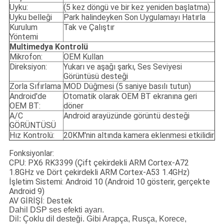
Uyku:
(5 kez döngü ve bir kez yeniden başlatma)
Uyku belleği
Park halindeyken Son Uygulamayı Hatırla
Kurulum
Tak ve Çalıştır
Yöntemi
Multimedya Kontrolü
Mikrofon:
OEM Kullan
Direksiyon:
Yukarı ve aşağı şarkı, Ses Seviyesi
Görüntüsü desteği
Zorla Sıfırlama
MOD Düğmesi (5 saniye basılı tutun)
Android'de
Otomatik olarak OEM BT ekranına geri
OEM BT:
döner
A/C
Android arayüzünde görüntü desteği
GÖRÜNTÜSÜ
Hız Kontrolü:
20KM'nin altında kamera eklenmesi etkilidir
Fonksiyonlar:
CPU: PX6 RK3399 (Çift çekirdekli ARM Cortex-A72
1.8GHz ve Dört çekirdekli ARM Cortex-A53 1.4GHz)
İşletim Sistemi: Android 10 (Android 10 gösterir, gerçekte
Android 9)
AV GİRİŞİ: Destek
Dahil DSP ses efekti ayarı.
Dil: Çoklu dil desteği
. Gibi
Arapça, Rusça, Korece,