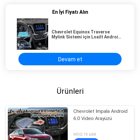
En İyi Fiyatı Alın
Chevrolet Equinox Traverse
Mylink Sistemi için Lsailt Android
Carplay Multimedya Arayüzü
Devam et
Ürünleri
Chevrolet Impala Android
6.0 Video Arayüzü
MOQ:10 adet