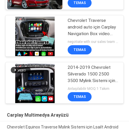
TEMAS
Chevrolet Traverse
android auto için Carplay
Navigation Box video
arayüzü
negotiate with our sales team MOQ:10 adet
TEMAS
2014-2019 Chevrolet
Silverado 1500 2500
3500 Mylink Sistemi için
Lsailt Android
Anlaşılabilir MOQ:1 Takım
Navigasyon Multimedya
TEMAS
Arayüzü
Carplay Multimedya Arayüzü
Chevrolet Equinox Traverse Mylink Sistemi için Lsailt Android