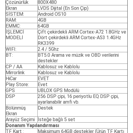
Çözünürlük
800X480
Ekran
LVDS Dijital (En Son Çip)
SİSTEM:
Android OS10
RAM:
4GB
EMMC:
64GB
İŞLEMCİ
Çift çekirdekli ARM Cortex-A72 1.8GHz ve
MODELİ
Dört çekirdekli ARM Cortex-A53 1.4GHz
RK3399
WIFI:
2.4 / 5Ghz
BT:
BT5.0 Arama ve müzik ve OBD verilerini
destekler
CP / AA
Kablosuz ve Kablolu
Mirrorlink
Kablosuz ve Kablolu
HiCar
EVET
Play Store:
Evet
GPS
UBLOX GPS Modülü
DSP
256 DSP çipi, 16 periyotlu EQ DSP çipi,
ayarlanabilir amfi vb.
Bölünmüş
Destek
Ekran
Arayüz Seçimi
İsteğe bağlı 5 set
Donanım Yapılandırması
TF Kart :
Maksimum 64GB destekler (Ürün TF Kartı