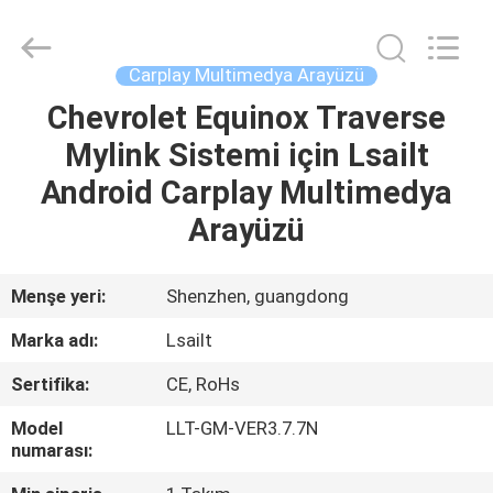
Shenzhen
Xinsongxia
Automobile
Electron
Co.,Ltd.
Carplay Multimedya Arayüzü
All
Rights
Reserved.
Chevrolet Equinox Traverse
EV
Mylink Sistemi için Lsailt
ÜRÜN:%
Android Carplay Multimedya
S
Arayüzü
VİDEOLAR
Menşe yeri:
Shenzhen, guangdong
Marka adı:
Lsailt
HAKKIMIZDA
Sertifika:
CE, RoHs
FABRIKA
Model
LLT-GM-VER3.7.7N
numarası:
TURU