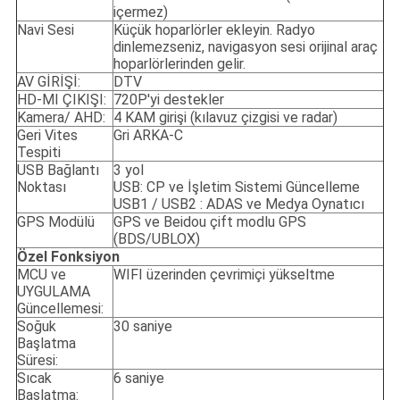
içermez)
Navi Sesi
Küçük hoparlörler ekleyin. Radyo
dinlemezseniz, navigasyon sesi orijinal araç
hoparlörlerinden gelir.
AV GİRİŞİ:
DTV
HD-MI ÇIKIŞI:
720P'yi destekler
Kamera/ AHD:
4 KAM girişi (kılavuz çizgisi ve radar)
Geri Vites
Gri ARKA-C
Tespiti
USB Bağlantı
3 yol
Noktası
USB: CP ve İşletim Sistemi Güncelleme
USB1 / USB2 : ADAS ve Medya Oynatıcı
GPS Modülü
GPS ve Beidou çift modlu GPS
(BDS/UBLOX)
Özel Fonksiyon
MCU ve
WIFI üzerinden çevrimiçi yükseltme
UYGULAMA
Güncellemesi:
Soğuk
30 saniye
Başlatma
Süresi:
Sıcak
6 saniye
Başlatma: