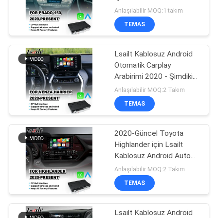
Android Auto Carplay
Anlaşılabilir MOQ:1 takım
Arayüzü
PRIVACY
TEMAS
52
POLICY
NISSAN Multimedya
Lsailt Kablosuz Android
Otomatik Carplay
Arayüzü
Arabirimi 2020 - Şimdiki
Toyota Venza Harrier için
Anlaşılabilir MOQ:2 Takım
TEMAS
2020-Güncel Toyota
32
Highlander için Lsailt
Lexus Android
Kablosuz Android Auto
Carplay Arayüzü
Anlaşılabilir MOQ:2 Takım
Ekranı
TEMAS
Lsailt Kablosuz Android