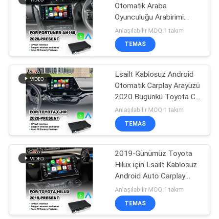
Otomatik Araba
Oyunculuğu Arabirimi
57
2020 - Şimdiki Toyota
Anlaşılabilir MOQ:1 takım
Fortuner AN160 için
Araba Multimedya
TEMAS
Ekranı
Lsailt Kablosuz Android
Otomatik Carplay Arayüzü
2020 Bugünkü Toyota C-
HR CHR için
Anlaşılabilir MOQ:1 takım
TEMAS
48
Araba Multimedya
2019-Günümüz Toyota
Hilux için Lsailt Kablosuz
Ekranı
Android Auto Carplay
Arayüzü
Anlaşılabilir MOQ:1 takım
TEMAS