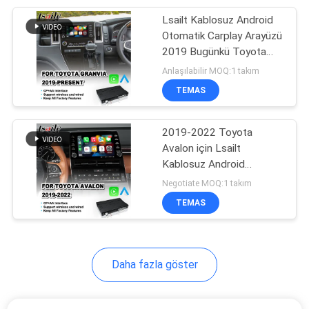
Lsailt Kablosuz Android
11
Otomatik Carplay Arayüzü
2019 Bugünkü Toyota
Araba AI Kutusu
Granvia için
Anlaşılabilir MOQ:1 takım
TEMAS
2019-2022 Toyota
Avalon için Lsailt
Kablosuz Android
104
Otomatik Carplay Arayüzü
Negotiate MOQ:1 takım
TEMAS
Carplay Arayüzü
Daha fazla göster