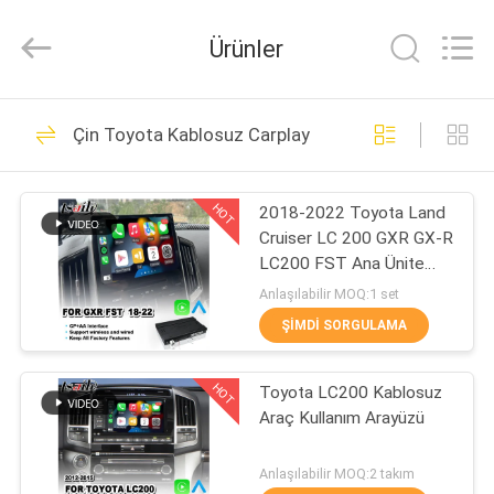
Shenzhen
Xinsongxia
Automobile
Ürünler
Electron
Co.,Ltd.
All
Rights
Reserved.
EV
70
Çin Toyota Kablosuz Carplay
Araba Navigasyon
ÜRÜN:%
Kutusu
HOT
2018-2022 Toyota Land
S
Cruiser LC 200 GXR GX-R
LC200 FST Ana Ünite
VİDEOLAR
Radyo için Lsailt Carplay
Anlaşılabilir MOQ:1 set
Arayüzü
ŞIMDI SORGULAMA
56
HAKKIMIZDA
Android Navigasyon
HOT
Toyota LC200 Kablosuz
Araç Kullanım Arayüzü
FABRIKA
Kutusu
TURU
Anlaşılabilir MOQ:2 takım