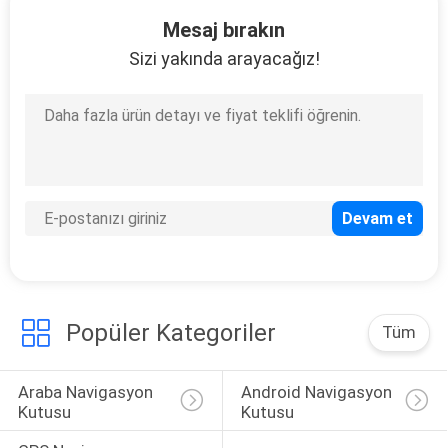
102
Mesaj bırakın
Android Araba
Sizi yakında arayacağız!
Arayüzü
65
Carplay Multimedya
Arayüzü
Popüler Kategoriler
Tüm
Araba Navigasyon 
Android Navigasyon 
Kutusu
Kutusu
98