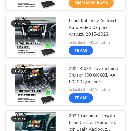
ŞIMDI SORGULAMA
KALITE
Lsailt Kablosuz Android
KONTROL
25
Auto Video Carplay
Arayüzü 2015-2023
GPS Navigasyon
BIZIMLE
Toyota Alphard AH30 için
Anlaşılabilir MOQ:1 takım
Kutusu
ILETIŞIME
TEMAS
GEÇIN
2021-2024 Toyota Land
Cruiser 300 GX GXL AX
HABERLER
LC300 için Lsailt
130
Kablosuz Android
Anlaşılabilir MOQ:1 takım
Otomatik Carplay Arayüzü
VAKALAR
Lexus Video
TEMAS
Arayüzü
SITE
2020-Günümüz Toyota
Land Cruiser Prado 150
HARITASI
için Lsailt Kablosuz