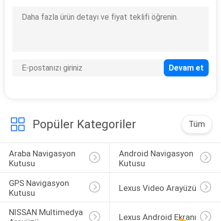
57
Araba Multimedya
Ekranı
Popüler Kategoriler
Tüm
48
Araba Multimedya
Araba Navigasyon 
Android Navigasyon 
Kutusu
Kutusu
Ekranı
GPS Navigasyon 
Lexus Video Arayüzü
Kutusu
NISSAN Multimedya 
Lexus Android Ekranı