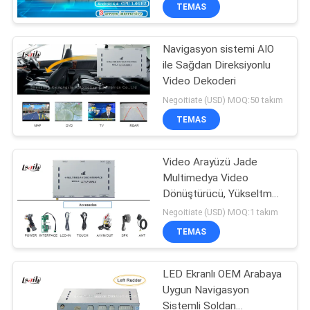
Telefonu Mirrorlink
TEMAS
KALITE
Navigasyon sistemi AIO
KONTROL
25
ile Sağdan Direksiyonlu
Video Dekoderi
GPS Navigasyon
BIZIMLE
Negoitiate (USD) MOQ:50 takım
Kutusu
ILETIŞIME
TEMAS
GEÇIN
Video Arayüzü Jade
Multimedya Video
HABERLER
Dönüştürücü, Yükseltme
130
Kiti Pano İçi, Sol El
Negoitiate (USD) MOQ:1 takım
VAKALAR
Lexus Video
TEMAS
Arayüzü
SITE
LED Ekranlı OEM Arabaya
Uygun Navigasyon
HARITASI
Sistemli Soldan