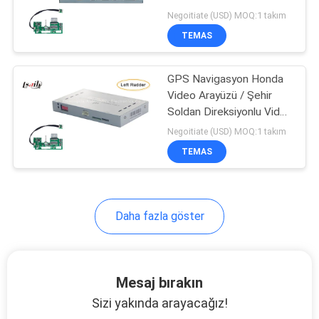
Direksiyonlu Araba Video
Negoitiate (USD) MOQ:1 takım
Arayüzü
PRIVACY
TEMAS
52
POLICY
NISSAN Multimedya
GPS Navigasyon Honda
Video Arayüzü / Şehir
Arayüzü
Soldan Direksiyonlu Video
Dekoderi Honda City
Negoitiate (USD) MOQ:1 takım
2014 Yılı
TEMAS
32
Daha fazla göster
Lexus Android
Ekranı
Mesaj bırakın
Sizi yakında arayacağız!