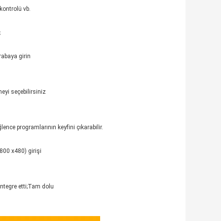
kontrolü vb.
n；
rabaya girin
eyi seçebilirsiniz
ğlence programlarının keyfini çıkarabilir.
800 x480) girişi
 entegre etti;Tam dolu