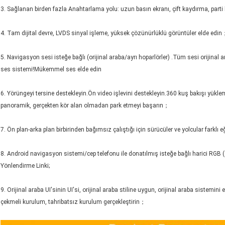
3. Sağlanan birden fazla Anahtarlama yolu: uzun basın ekranı, çift kaydırma, parti 
4. Tam dijital devre, LVDS sinyal işleme, yüksek çözünürlüklü görüntüler elde edi
5. Navigasyon sesi isteğe bağlı (orijinal araba/ayrı hoparlörler) .Tüm sesi orijinal a
ses sistemi!Mükemmel ses elde edin
6. Yörüngeyi tersine destekleyin.Ön video işlevini destekleyin.360 kuş bakışı yüklem
panoramik, gerçekten kör alan olmadan park etmeyi başarın；
7. Ön plan-arka plan birbirinden bağımsız çalıştığı için sürücüler ve yolcular farklı e
8. Android navigasyon sistemi/cep telefonu ile donatılmış isteğe bağlı harici RGB (
Yönlendirme Linki;
9. Orijinal araba UI'sinin UI'si, orijinal araba stiline uygun, orijinal araba sistemini
çekmeli kurulum, tahribatsız kurulum gerçekleştirin；