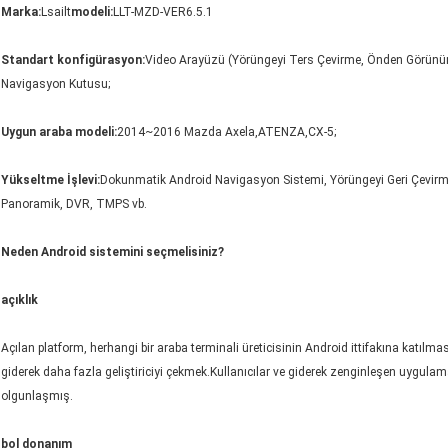
Marka:
Lsailt
modeli:
LLT-MZD-VER6.5.1
Standart konfigürasyon:
Video Arayüzü (Yörüngeyi Ters Çevirme, Önden Görünüm,
Navigasyon Kutusu;
Uygun araba modeli:
2014~2016 Mazda Axela,ATENZA,CX-5;
Yükseltme İşlevi:
Dokunmatik Android Navigasyon Sistemi, Yörüngeyi Geri Çevir
Panoramik, DVR, TMPS vb.
Neden Android sistemini seçmelisiniz?
açıklık
Açılan platform, herhangi bir araba terminali üreticisinin Android ittifakına katılması
giderek daha fazla geliştiriciyi çekmek.Kullanıcılar ve giderek zenginleşen uygulama
olgunlaşmış.
bol donanım