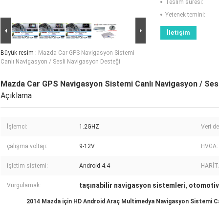
Teslim süresi:
Yetenek temini:
İletişim
Büyük resim :
Mazda Car GPS Navigasyon Sistemi
Canlı Navigasyon / Sesli Navigasyon Desteği
Mazda Car GPS Navigasyon Sistemi Canlı Navigasyon / Ses
Açıklama
İşlemci:
1.2GHZ
Veri d
çalışma voltajı:
9-12V
HVGA:
işletim sistemi:
Android 4.4
HARİT
taşınabilir navigasyon sistemleri
otomotiv
Vurgulamak:
,
2014 Mazda için HD Android Araç Multimedya Navigasyon Sistemi Can