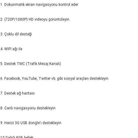
1. Dokunmatik ekran navigasyonu kontrol eder
2. (720P/1080P) HD videoyu görüntüleyin.
3. Çoklu dil desteği
4. WIFI ağı ile
5. Destek TMC (Trafik Mesaj Kanalı)
6. Facebook, YouTube, Twitter vb. gibi sosyal araçları destekleyin
7. Destek ağ haritası
8. Canlı navigasyonu destekleyin
9. Harici 3G USB dongle'ı destekleyin
10.Dahili 8GB bellek;