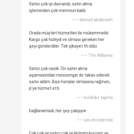
Satıcı çok iyi davrandı, satın alma
işleminden çok memnun kaldı
—— ahmad ababneeh
Orada müşteri hizmetleri ile mükemmeldi.
Kargo çok hızlıydı ve olması gereken her
şeyi gönderdiler. Tek şikayet th oldu
—— Tim Williams
Satıcı çok nazik. Ön satın alma
aşamasından messenger ile takas ederek
satın aldım. Bazı hatalar olmasına rağmen,
p'ye hizmet etti.
—— kunihiko tajima
bağlanamadı, her şey çalışıyor
—— iurii drozdetckii
Çok çok iyi satıcı çok iyi iletişim kuruyor ve