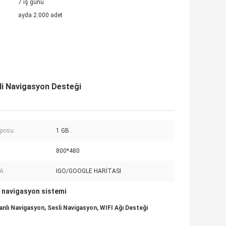
7 iş günü
ayda 2.000 adet
li Navigasyon Desteği
eposu:
1 GB
800*480
A:
IGO/GOOGLE HARİTASI
 navigasyon sistemi
lı Navigasyon, Sesli Navigasyon, WIFI Ağı Desteği