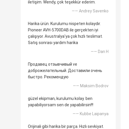
iletişim. Wendy, çok teşekkür ederim.
—— Andrey Savenko
Harika ürün. Kurulumu nispeten kolaydır.
Pioneer AVH-5700DAB ile gerçekten iyi
çalışıyor. Avustralya'ya çok hızlı teslimat.
Satış sonrası yardım harika
—— Dan H
Продавец отзывчивый ve
доброжелательный. Доставили очень
быстро. Рекомендую
—— Maksim Bodrov
güzel ekipman, kurulumu kolay. ben
yapabiliyorsam sen de yapabilirsin!!!
—— Kubbe Laipanya
Orijinali gibi harika bir parça. Hızlı sevkiyat.