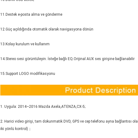
11.Destek e-posta alma ve gönderme
12.Güç açıldığında otomatik olarak navigasyona dönün
13.Kolay kurulum ve kullanım
14.Stereo sesi görüntüleyin. İsteğe bağlı EQ.Orijinal AUX ses girişine bağlanabilir
15.Support LOGO modifikasyonu
1. Uygula: 2014~2016 Mazda Axela,ATENZA,CX-5;
2. Harici video girişi, tam dokunmatik DVD, GPS ve cep telefonu ayna bağlantısı olab
iki yönlü kontrol)；