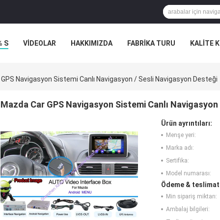
% S
VİDEOLAR
HAKKIMIZDA
FABRIKA TURU
KALITE 
GPS Navigasyon Sistemi Canlı Navigasyon / Sesli Navigasyon Desteği
Mazda Car GPS Navigasyon Sistemi Canlı Navigasyon 
Ürün ayrıntıları:
Menşe yeri:
Marka adı:
Sertifika:
Model numarası:
Ödeme & teslimat 
Min sipariş miktarı:
Ambalaj bilgileri: