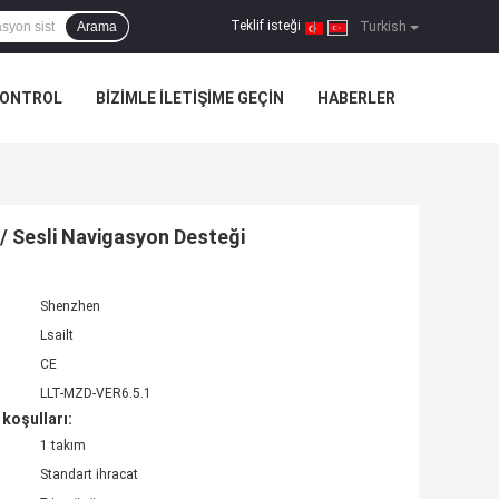
Teklif isteği
Arama
|
Turkish
KONTROL
BIZIMLE ILETIŞIME GEÇIN
HABERLER
/ Sesli Navigasyon Desteği
Shenzhen
Lsailt
CE
LLT-MZD-VER6.5.1
koşulları:
1 takım
Standart ihracat