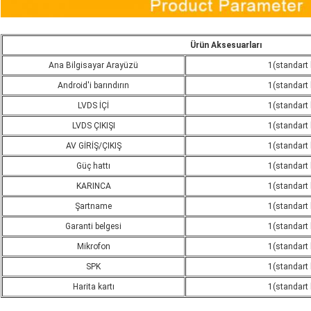
Ürün Aksesuarları
Ana Bilgisayar Arayüzü
1(standart
Android'i barındırın
1(standart
LVDS İÇİ
1(standart
LVDS ÇIKIŞI
1(standart
AV GİRİŞ/ÇIKIŞ
1(standart
Güç hattı
1(standart
KARINCA
1(standart
Şartname
1(standart
Garanti belgesi
1(standart
Mikrofon
1(standart
SPK
1(standart
Harita kartı
1(standart