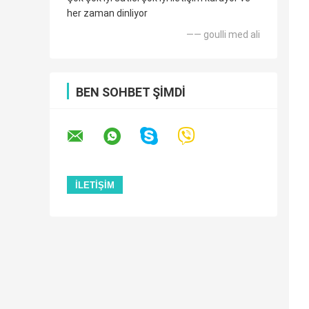
her zaman dinliyor
—— goulli med ali
BEN SOHBET ŞIMDI