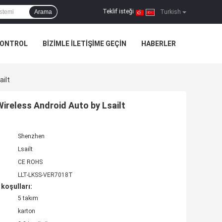
Teklif isteği
Arama
|
Turkish
KONTROL
BIZIMLE ILETIŞIME GEÇIN
HABERLER
ailt
ireless Android Auto by Lsailt
Shenzhen
Lsailt
CE ROHS
LLT-LKSS-VER7018T
koşulları:
5 takım
karton