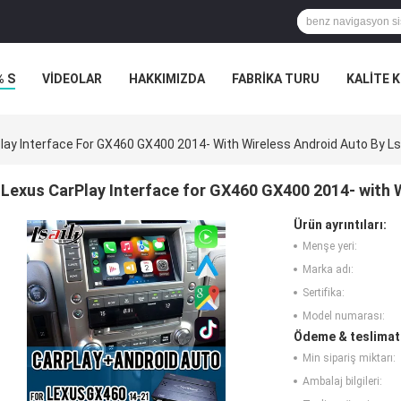
% S
VİDEOLAR
HAKKIMIZDA
FABRIKA TURU
KALITE 
lay Interface For GX460 GX400 2014- With Wireless Android Auto By Ls
Lexus CarPlay Interface for GX460 GX400 2014- with W
Ürün ayrıntıları:
Menşe yeri:
Marka adı:
Sertifika:
Model numarası:
Ödeme & teslimat 
Min sipariş miktarı:
Ambalaj bilgileri: