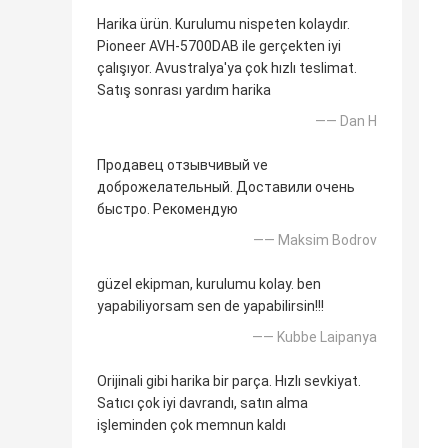
Harika ürün. Kurulumu nispeten kolaydır.
Pioneer AVH-5700DAB ile gerçekten iyi
çalışıyor. Avustralya'ya çok hızlı teslimat.
Satış sonrası yardım harika
—— Dan H
Продавец отзывчивый ve
доброжелательный. Доставили очень
быстро. Рекомендую
—— Maksim Bodrov
güzel ekipman, kurulumu kolay. ben
yapabiliyorsam sen de yapabilirsin!!!
—— Kubbe Laipanya
Orijinali gibi harika bir parça. Hızlı sevkiyat.
Satıcı çok iyi davrandı, satın alma
işleminden çok memnun kaldı