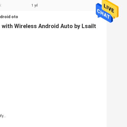
i:
1 yıl
droid oto
with Wireless Android Auto by Lsailt
y...