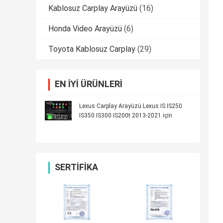
Kablosuz Carplay Arayüzü
(16)
Honda Video Arayüzü
(6)
Toyota Kablosuz Carplay
(29)
EN IYI ÜRÜNLERI
Lexus Carplay Arayüzü Lexus IS IS250
IS350 IS300 IS200t 2013-2021 için
SERTIFIKA