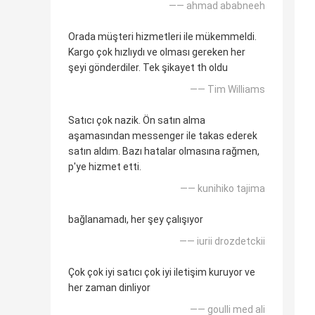
—— ahmad ababneeh
Orada müşteri hizmetleri ile mükemmeldi.
Kargo çok hızlıydı ve olması gereken her
şeyi gönderdiler. Tek şikayet th oldu
—— Tim Williams
Satıcı çok nazik. Ön satın alma
aşamasından messenger ile takas ederek
satın aldım. Bazı hatalar olmasına rağmen,
p'ye hizmet etti.
—— kunihiko tajima
bağlanamadı, her şey çalışıyor
—— iurii drozdetckii
Çok çok iyi satıcı çok iyi iletişim kuruyor ve
her zaman dinliyor
—— goulli med ali