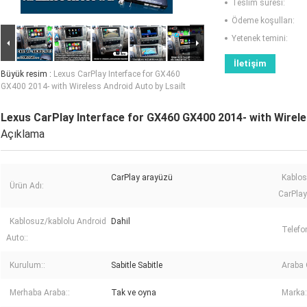
Teslim süresi:
Ödeme koşulları:
Yetenek temini:
İletişim
Büyük resim :
Lexus CarPlay Interface for GX460
GX400 2014- with Wireless Android Auto by Lsailt
Lexus CarPlay Interface for GX460 GX400 2014- with Wirele
Açıklama
CarPlay arayüzü
Kablos
Ürün Adı:
CarPlay
Kablosuz/kablolu Android
Dahil
Telefo
Auto::
Kurulum::
Sabitle Sabitle
Araba 
Merhaba Araba::
Tak ve oyna
Marka: