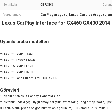
Sertifikalar:
CE ROHS
Garant
CarPlay arayüzü
Lexus Carplay Arayüzü
an
Vurgulamak:
,
,
Lexus CarPlay Interface for GX460 GX400 2014- 
Uyumlu araba modelleri
2014-2021 Lexus GX460
2014-2021 Toyota Crown
2013-2015 Lexus LX570
2014-2021 Lexus LC200
2013-2021 Land Cruiser LC200 GX-R VX-R....
Görevleri
1Kablolu / Kablosuz CarPlay + Android Auto
2Telefonunuzdaki çoğu uygulamayı çalıştırın. WhatsAPP, Google map, Waze, Spotif
3- Fabrika/artık piyasa ön görünüm ve arka görünüm, 360 kamera ile uyumludur