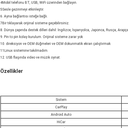
4Mobil telefonu BT, USB, WiFi üzerinden bağlayın.
5Sesle gezinmeyi etkinleştir.
6. Ayna bağlantısı isteğe bağlı.
7Bir tıklayarak orijinal sisteme geçebilirsiniz.
8. Dünya çapında destek dilleri dahil: İngilizce, İspanyolca, Japonca, Rusça, Arapça,
9. Pin to pin kolay kurulum. Orijinal sisteme zarar yok
10. direksiyon ve OEM düğmeleri ve OEM dokunmatik ekran çalıştırmak
11Linux sistemine takılmadım.
12. USB flaşında video ve müzik oynat.
Özellikler
Sistem
CarPlay
Android Auto
HiCar