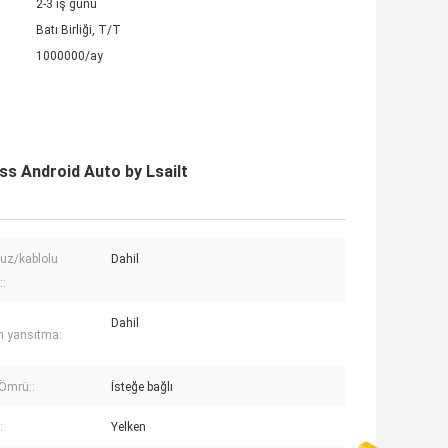
2-3 iş günü
Batı Birliği, T/T
1000000/ay
ss Android Auto by Lsailt
uz/kablolu
Dahil
::
Dahil
n yansıtma:
Ömrü::
İsteğe bağlı
:
Yelken