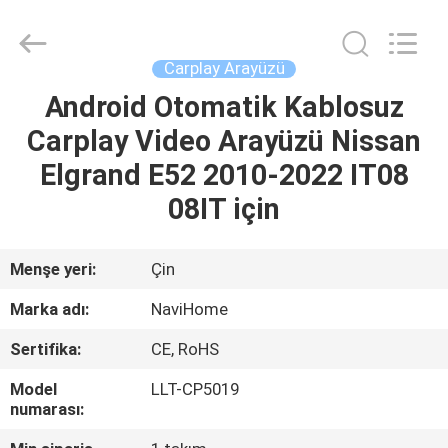
Shenzhen
Xinsongxia
Automobile
Electron
Co.,Ltd.
Carplay Arayüzü
All
Rights
Reserved.
Android Otomatik Kablosuz
EV
Carplay Video Arayüzü Nissan
ÜRÜN:%
Elgrand E52 2010-2022 IT08
S
08IT için
VİDEOLAR
Menşe yeri:
Çin
Marka adı:
NaviHome
HAKKIMIZDA
Sertifika:
CE, RoHS
FABRIKA
Model
LLT-CP5019
numarası:
TURU