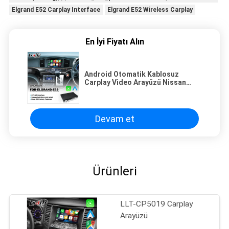
Elgrand E52 Carplay Interface
Elgrand E52 Wireless Carplay
En İyi Fiyatı Alın
Android Otomatik Kablosuz
Carplay Video Arayüzü Nissan
Elgrand E52 2010-2022 IT08 08IT
için
Devam et
Ürünleri
LLT-CP5019 Carplay
Arayüzü