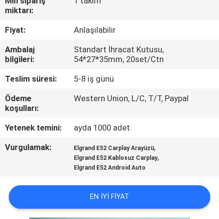
Min sipariş
1 takım
miktarı:
KALITE
Fiyat:
Anlaşılabilir
KONTROL
Ambalaj
Standart İhracat Kutusu,
bilgileri:
54*27*35mm, 20set/Ctn
BIZIMLE
Teslim süresi:
5-8 iş günü
ILETIŞIME
Ödeme
Western Union, L/C, T/T, Paypal
GEÇIN
koşulları:
Yetenek temini:
ayda 1000 adet
HABERLER
Vurgulamak:
,
Elgrand E52 Carplay Arayüzü
,
Elgrand E52 Kablosuz Carplay
VAKALAR
Elgrand E52 Android Auto
SITE
EN IYI FIYAT
HARITASI