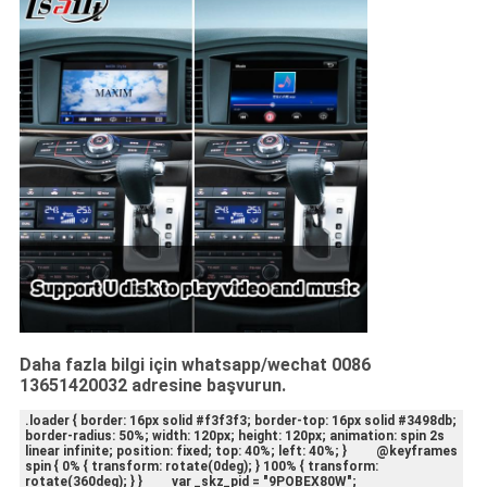
Daha fazla bilgi için whatsapp/wechat 0086
13651420032 adresine başvurun.
.loader { border: 16px solid #f3f3f3; border-top: 16px solid #3498db;
border-radius: 50%; width: 120px; height: 120px; animation: spin 2s
linear infinite; position: fixed; top: 40%; left: 40%; } @keyframes
spin { 0% { transform: rotate(0deg); } 100% { transform:
rotate(360deg); } } var _skz_pid = "9POBEX80W";