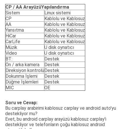
CP / AA Arayüzü
Yapılandırma
Sistem
Linux sistemi
CP
Kablolu ve Kablosuz
AA
Kablolu ve Kablosuz
Yansıtma
Kablolu ve Kablosuz
HiCar
Kablolu ve Kablosuz
CarLife
Kablolu ve Kablosuz
Müzik
U disk oynatıcı
Video
U disk oynatıcı
BT:
Destek
Ön / arka kamera
Destek
Direksiyon kontrolü
Destek
Dokunma İşlemi
Destek
Düğme İşlemleri
Destek
MIC
OE
Soru ve Cevap:
Bu carplay arabirimi kablosuz carplay ve android auto'yu
destekliyor mu?
Evet, bu android carplay arayüzü kablosuz carplay'i
destekliyor ve telefonların çoğu kablosuz android