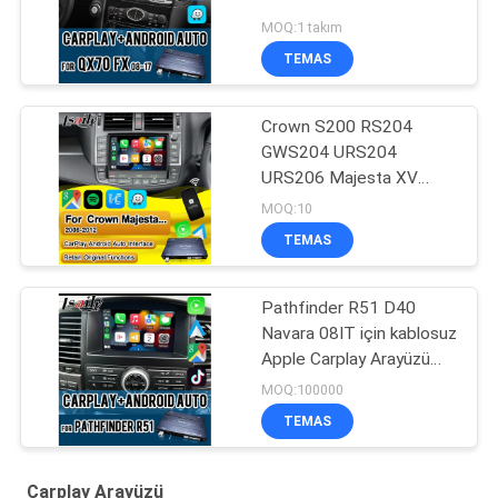
MOQ:1 takım
TEMAS
Crown S200 RS204
GWS204 URS204
URS206 Majesta XV
Athlete Saloon Toyota
MOQ:10
Entegre Android Auto için
TEMAS
Kablosuz Apple CarPlay
Kutusu
Pathfinder R51 D40
Navara 08IT için kablosuz
Apple Carplay Arayüzü
Android Auto, Bluetooth,
MOQ:100000
WiFi, YouTube Müzik ile
TEMAS
Carplay Arayüzü