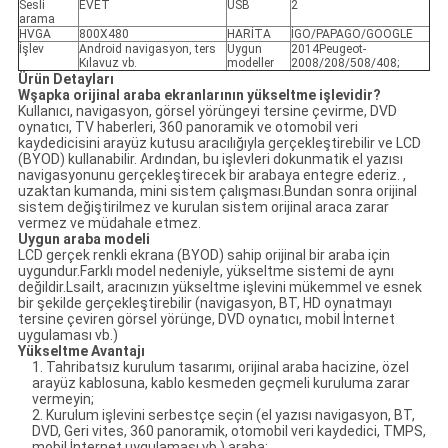
Sesli
EVET
USB
2
arama
HVGA
800X480
HARİTA
İGO/PAPAGO/GOOGLE
İşlev
Android navigasyon, ters
Uygun
2014Peugeot-
Kılavuz vb.
modeller
2008/208/508/408;
Ürün Detayları
W
şapka orijinal araba ekranlarının yükseltme işlevidir?
Kullanıcı, navigasyon, görsel yörüngeyi tersine çevirme, DVD
oynatıcı, TV haberleri, 360 panoramik ve otomobil veri
kaydedicisini arayüz kutusu aracılığıyla gerçekleştirebilir ve LCD
(BYOD) kullanabilir. Ardından, bu işlevleri dokunmatik el yazısı
navigasyonunu gerçekleştirecek bir arabaya entegre ederiz. ,
uzaktan kumanda, mini sistem çalışması.Bundan sonra orijinal
sistem değiştirilmez ve kurulan sistem orijinal araca zarar
vermez ve müdahale etmez.
Uygun araba modeli
LCD gerçek renkli ekrana (BYOD) sahip orijinal bir araba için
uygundur.Farklı model nedeniyle, yükseltme sistemi de aynı
değildir.Lsailt, aracınızın yükseltme işlevini mükemmel ve esnek
bir şekilde gerçekleştirebilir (navigasyon, BT, HD oynatmayı
tersine çeviren görsel yörünge, DVD oynatıcı, mobil İnternet
uygulaması vb.)
Yükseltme Avantajı
1. Tahribatsız kurulum tasarımı, orijinal araba hacizine, özel
arayüz kablosuna, kablo kesmeden geçmeli kuruluma zarar
vermeyin;
2. Kurulum işlevini serbestçe seçin (el yazısı navigasyon, BT,
DVD, Geri vites, 360 panoramik, otomobil veri kaydedici, TMPS,
mobil İnternet uygulaması vb.) araba;