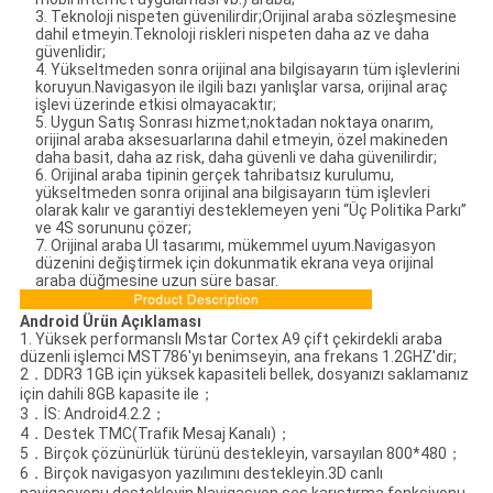
3. Teknoloji nispeten güvenilirdir;Orijinal araba sözleşmesine
dahil etmeyin.Teknoloji riskleri nispeten daha az ve daha
güvenlidir;
4. Yükseltmeden sonra orijinal ana bilgisayarın tüm işlevlerini
koruyun.Navigasyon ile ilgili bazı yanlışlar varsa, orijinal araç
işlevi üzerinde etkisi olmayacaktır;
5. Uygun Satış Sonrası hizmet;noktadan noktaya onarım,
orijinal araba aksesuarlarına dahil etmeyin, özel makineden
daha basit, daha az risk, daha güvenli ve daha güvenilirdir;
6. Orijinal araba tipinin gerçek tahribatsız kurulumu,
yükseltmeden sonra orijinal ana bilgisayarın tüm işlevleri
olarak kalır ve garantiyi desteklemeyen yeni “Üç Politika Parkı”
ve 4S sorununu çözer;
7. Orijinal araba UI tasarımı, mükemmel uyum.Navigasyon
düzenini değiştirmek için dokunmatik ekrana veya orijinal
araba düğmesine uzun süre basar.
Android
Ürün Açıklaması
1. Yüksek performanslı Mstar Cortex A9 çift çekirdekli araba
düzenli işlemci MST786'yı benimseyin, ana frekans 1.2GHZ'dir;
2．DDR3 1GB için yüksek kapasiteli bellek, dosyanızı saklamanız
için dahili 8GB kapasite ile；
3．İS: Android4.2.2；
4．Destek TMC(Trafik Mesaj Kanalı)；
5．Birçok çözünürlük türünü destekleyin, varsayılan 800*480；
6．Birçok navigasyon yazılımını destekleyin.3D canlı
navigasyonu destekleyin.Navigasyon ses karıştırma fonksiyonu