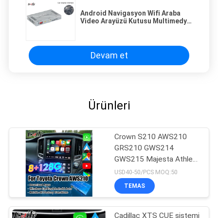
Android Navigasyon Wifi Araba
Video Arayüzü Kutusu Multimedya
Video Arayüzü Sistemi
Devam et
Ürünleri
Crown S210 AWS210
GRS210 GWS214
GWS215 Majesta Athlete
Royal Saloon için Android
USD40-50/PCS MOQ:50
13 Multimedia Video
TEMAS
Arayüzü Kablosuz
CarPlay ile OEM Ekran
Güncelleme
Cadillac XTS CUE sistemi