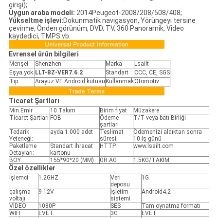
girişi);
Uygun araba modeli:
2014Peugeot-2008/208/508/408;
Yükseltme işlevi:
Dokunmatik navigasyon, Yörüngeyi tersine
çevirme, Önden görünüm, DVD, TV, 360 Panoramik, Video
kaydedici, TMPS vb.
Evrensel ürün bilgileri
Menşei
Shenzhen
Marka
Lsailt
Eşya yok.
LLT-BZ-VER7.6.2
Standart
CCC, CE, SGS
Tip
Arayüz VE Android kutusu
Kullanmak
Otomotiv
Ticaret Şartları
Min.Emir
10 Takım
Birim fiyat
Müzakere
Ticaret Şartları
FOB
Ödeme
T/T veya batı Birliği
şartları
Tedarik
ayda 1.000 adet
Teslimat
Ödemenizi aldıktan sonra
Yeteneği:
süresi:
10 iş günü
Paketleme
Standart ihracat
HTTP
www.lsailt.com
Detayları:
kartonu
BOY
155*90*20 (MM)
GR.AG
1.5KG/TAKIM
Özel özellikler
İşlemci
1.2GHZ
Veri
1G
deposu
çalışma
9-12V
işletim
Android4.2
voltajı
sistemi
VİDEO
1080P
SES
Tam oynatma formatı
WİFİ
EVET
3G
EVET