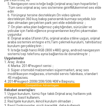
5. Navigasyon sesi isteğe bağlı (orijinal araç/ayrı hoparlörler)
.Tüm sesi orijinal araç ses sistemine girin!Mükemmel ses elde
edin
6. Yörüngeyi tersine destekleyin.Ön video işlevini
destekleyin.360 kuş bakışı panoramik kurmayı seçebilir, kör
alan olmadan gerçekten park yeri elde edebilirsiniz；
7. Ön plan-arka plan bağımsız çalıştığından, sürücüler ve
yolcular için farklı eğlence programlarının keyfini çıkarmaları
uygundur.
8. Orijinal araba UI'sinin UI'si, orijinal araba stiline uygun, orijinal
araba sistemini entegre etti;Tam çekmeli kurulum, tahribatsız
kurulum gerçekleştirin；
9. İsteğe bağlı harici RGB (800 x480) girişi, android navigasyon
sistemi/cep telefonu ayna bağlantısı ile donatılmıştır；
Uygulamalar
1. Araç: Araba
4. Marka: 2014Peugeot serisi；
3. Süper otomobil malzemeleri süpermarket, araç ses
modifikasyon mağazası, otomobil servis fabrikası, standart
4S mağazası;
4. 2014Peugeot-2008/208/508/408'e Başvuru;
Rekabet avantajları
:
1. Uygun kurulum, tümü fişe takılı.Orijinal araç hatlarını yok
etmeyin, basit kullanım;
2. Rastgele kurulum, ikincil kurulum olmadan；
3. Basit fonksiyonlar, güçlü kararlılık, daha kullanışlı,