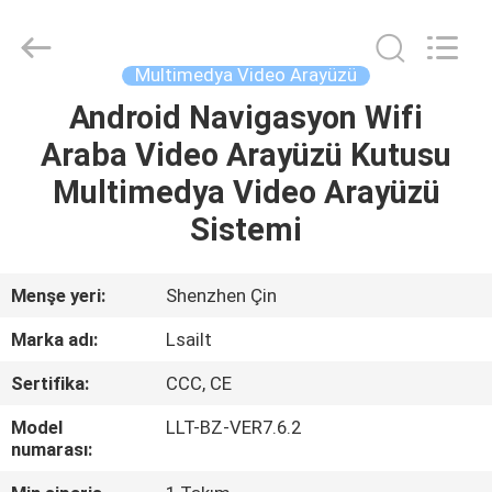
Shenzhen
Xinsongxia
Automobile
Electron
Co.,Ltd.
Multimedya Video Arayüzü
All
Rights
Reserved.
Android Navigasyon Wifi
EV
Araba Video Arayüzü Kutusu
ÜRÜN:%
Multimedya Video Arayüzü
S
Sistemi
VİDEOLAR
Menşe yeri:
Shenzhen Çin
Marka adı:
Lsailt
HAKKIMIZDA
Sertifika:
CCC, CE
FABRIKA
Model
LLT-BZ-VER7.6.2
numarası:
TURU