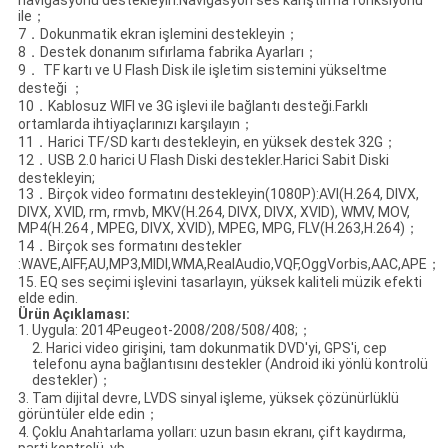
ile；
7．Dokunmatik ekran işlemini destekleyin；
8．Destek donanım sıfırlama fabrika Ayarları；
9． TF kartı ve U Flash Disk ile işletim sistemini yükseltme
desteği ；
10．Kablosuz WIFI ve 3G işlevi ile bağlantı desteği.Farklı
ortamlarda ihtiyaçlarınızı karşılayın；
11．Harici TF/SD kartı destekleyin, en yüksek destek 32G；
12．USB 2.0 harici U Flash Diski destekler.Harici Sabit Diski
destekleyin;
13．Birçok video formatını destekleyin(1080P):AVI(H.264, DIVX,
DIVX, XVID, rm, rmvb, MKV(H.264, DIVX, DIVX, XVID), WMV, MOV,
MP4(H.264 , MPEG, DIVX, XVID), MPEG, MPG, FLV(H.263,H.264)；
14．Birçok ses formatını destekler
:WAVE,AIFF,AU,MP3,MIDI,WMA,RealAudio,VQF,OggVorbis,AAC,APE；
15. EQ ses seçimi işlevini tasarlayın, yüksek kaliteli müzik efekti
elde edin.
Ürün Açıklaması
:
1. Uygula: 2014Peugeot-2008/208/508/408;；
2. Harici video girişini, tam dokunmatik DVD'yi, GPS'i, cep
telefonu ayna bağlantısını destekler (Android iki yönlü kontrolü
destekler)；
3. Tam dijital devre, LVDS sinyal işleme, yüksek çözünürlüklü
görüntüler elde edin；
4. Çoklu Anahtarlama yolları: uzun basın ekranı, çift kaydırma,
parti kontrolü, vb.