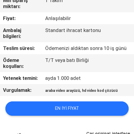
Min sipariş
1 Takım
miktarı:
KALITE
Fiyat:
Anlaşılabilir
KONTROL
Ambalaj
Standart ihracat kartonu
bilgileri:
BIZIMLE
Teslim süresi:
Ödemenizi aldıktan sonra 10 iş günü
ILETIŞIME
Ödeme
T/T veya batı Birliği
GEÇIN
koşulları:
Yetenek temini:
ayda 1.000 adet
HABERLER
Vurgulamak:
,
araba video arayüzü
hd video kod çözücü
VAKALAR
EN IYI FIYAT
SITE
HARITASI