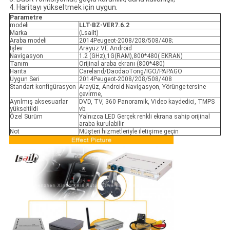
4. Haritayı yükseltmek için uygun.
Parametre
modeli
LLT-BZ-VER7.6.2
Marka
(Lsailt)
Araba modeli
2014Peugeot-2008/208/508/408;
İşlev
Arayüz VE Android
Navigasyon
1.2 (GHz),1G(RAM),800*480( EKRAN)
Tanım
Orijinal araba ekranı (800*480)
Harita
Careland/DaodaoTong/IGO/PAPAGO
Uygun Seri
2014Peugeot-2008/208/508/408
Standart konfigürasyon
Arayüz, Android Navigasyon, Yörünge tersine
çevirme,
Ayrılmış aksesuarlar
DVD, TV, 360 Panoramik, Video kaydedici, TMPS
yükseltildi
vb.
Özel Sürüm
Yalnızca LED Gerçek renkli ekrana sahip orijinal
araba kurulabilir.
Not
Müşteri hizmetleriyle iletişime geçin