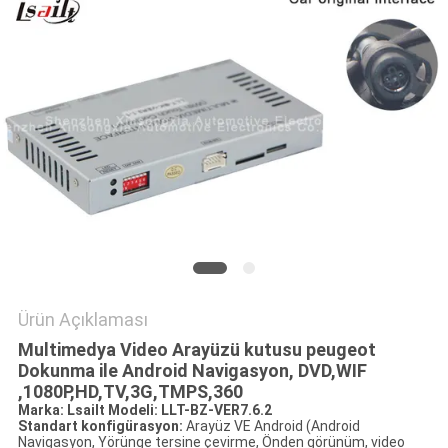
PRIVACY
POLICY
Ürün Açıklaması
Multimedya Video Arayüzü kutusu
peugeot
Dokunma ile
Android
Navigasyon, DVD
,WIF
,1080P,HD,
TV,3G,TMPS,360
Marka: Lsailt Modeli:
LLT-BZ-VER7.6.2
Standart konfigürasyon:
Arayüz VE Android (Android
Navigasyon, Yörünge tersine çevirme, Önden görünüm, video