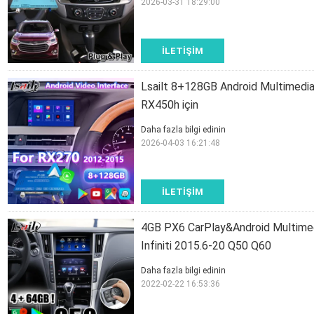
2026-03-31 18:29:00
İLETIŞIM
Lsailt 8+128GB Android Multimed
RX450h için
Daha fazla bilgi edinin
2026-04-03 16:21:48
İLETIŞIM
4GB PX6 CarPlay&Android Multimedya
Infiniti 2015.6-20 Q50 Q60
Daha fazla bilgi edinin
2022-02-22 16:53:36