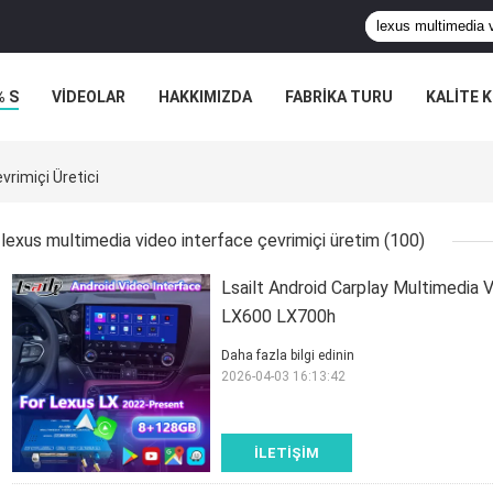
% S
VİDEOLAR
HAKKIMIZDA
FABRIKA TURU
KALITE 
rimiçi Üretici
lexus multimedia video interface çevrimiçi üretim
(100)
Lsailt Android Carplay Multimedi
LX600 LX700h
Daha fazla bilgi edinin
2026-04-03 16:13:42
İLETIŞIM