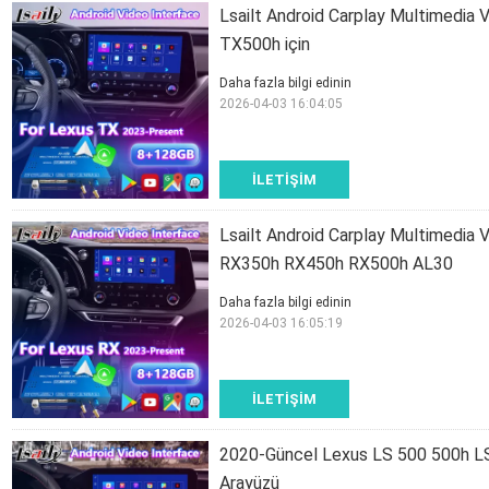
Lsailt Android Carplay Multimedia
TX500h için
Daha fazla bilgi edinin
2026-04-03 16:04:05
İLETIŞIM
Lsailt Android Carplay Multimedi
RX350h RX450h RX500h AL30
Daha fazla bilgi edinin
2026-04-03 16:05:19
İLETIŞIM
2020-Güncel Lexus LS 500 500h LS5
Arayüzü