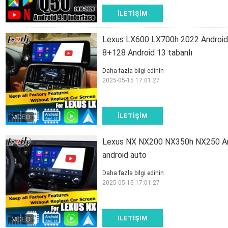
İLETIŞIM
Lexus LX600 LX700h 2022 Android
8+128 Android 13 tabanlı
Daha fazla bilgi edinin
2025-05-15 17:01:27
İLETIŞIM
Lexus NX NX200 NX350h NX250 And
android auto
Daha fazla bilgi edinin
2025-05-15 17:01:27
İLETIŞIM