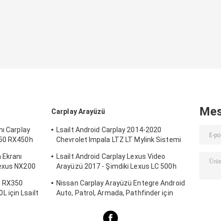
Mes
Carplay Arayüzü
nı Carplay
Lsailt Android Carplay 2014-2020
350 RX450h
Chevrolet Impala LTZ LT Mylink Sistemi
için Multimedia Arayüzü
 Ekranı
Lsailt Android Carplay Lexus Video
Lexus NX200
Arayüzü 2017 - Şimdiki Lexus LC 500h
500 LC500 LC500h için
h RX350
Nissan Carplay Arayüzü Entegre Android
 için Lsailt
Auto, Patrol, Armada, Pathfinder için
Ekranı
Mirror Link