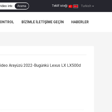
Teklif isteği
Arama
|
Turkish
KONTROL
BIZIMLE ILETIŞIME GEÇIN
HABERLER
a Video Arayüzü 2022-Bugünkü Lexus LX LX500d