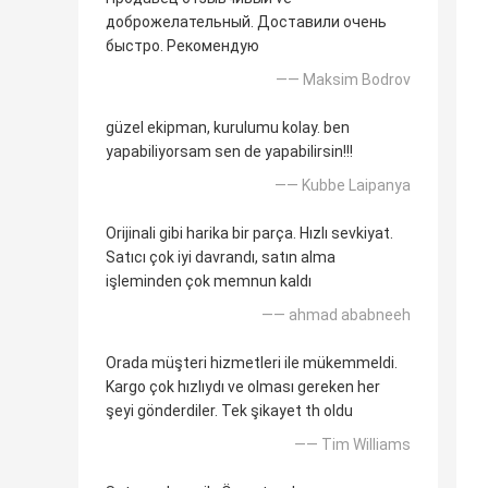
доброжелательный. Доставили очень
быстро. Рекомендую
—— Maksim Bodrov
güzel ekipman, kurulumu kolay. ben
yapabiliyorsam sen de yapabilirsin!!!
—— Kubbe Laipanya
Orijinali gibi harika bir parça. Hızlı sevkiyat.
Satıcı çok iyi davrandı, satın alma
işleminden çok memnun kaldı
—— ahmad ababneeh
Orada müşteri hizmetleri ile mükemmeldi.
Kargo çok hızlıydı ve olması gereken her
şeyi gönderdiler. Tek şikayet th oldu
—— Tim Williams