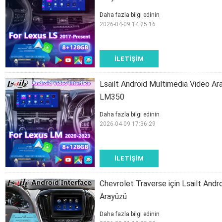
Daha fazla bilgi edinin
2026-04-09 14:25:16
İLETIŞIM
Lsailt Android Multimedia Video 
LM350
Daha fazla bilgi edinin
2026-04-09 17:36:29
İLETIŞIM
Chevrolet Traverse için Lsailt And
Arayüzü
Daha fazla bilgi edinin