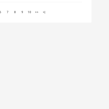
6
7
8
9
10
>>
>|