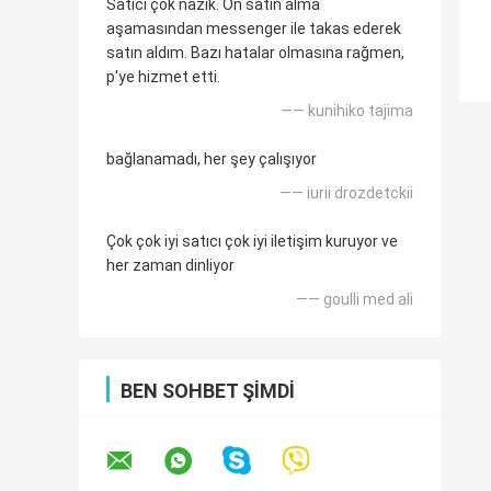
Satıcı çok nazik. Ön satın alma
aşamasından messenger ile takas ederek
satın aldım. Bazı hatalar olmasına rağmen,
p'ye hizmet etti.
—— kunihiko tajima
bağlanamadı, her şey çalışıyor
—— iurii drozdetckii
Çok çok iyi satıcı çok iyi iletişim kuruyor ve
her zaman dinliyor
—— goulli med ali
BEN SOHBET ŞIMDI