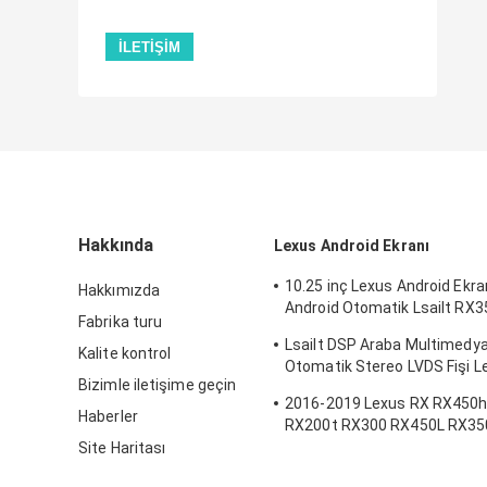
Hakkında
Lexus Android Ekranı
10.25 inç Lexus Android Ekra
Hakkımızda
Android Otomatik Lsailt RX
Fabrika turu
için
Lsailt DSP Araba Multimedya
Kalite kontrol
Otomatik Stereo LVDS Fişi 
Bizimle iletişime geçin
NX300 için
2016-2019 Lexus RX RX450
Haberler
RX200t RX300 RX450L RX350L
Android Multimedia Carplay 
Site Haritası