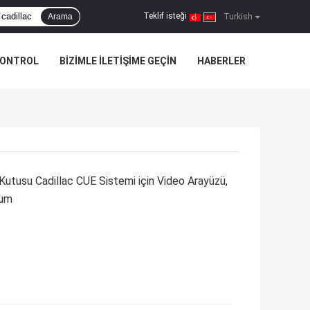
Teklif isteği
Arama
|
Turkish
KONTROL
BIZIMLE ILETIŞIME GEÇIN
HABERLER
utusu Cadillac CUE Sistemi için Video Arayüzü,
lum