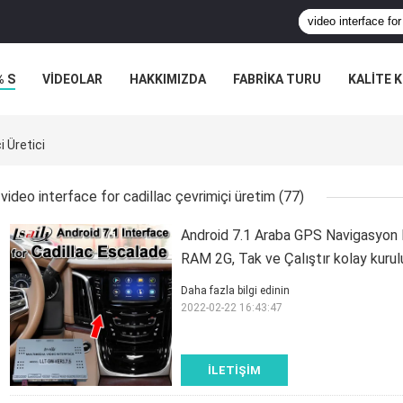
% S
VİDEOLAR
HAKKIMIZDA
FABRIKA TURU
KALITE 
i Üretici
video interface for cadillac çevrimiçi üretim
(77)
Android 7.1 Araba GPS Navigasyon K
RAM 2G, Tak ve Çalıştır kolay kuru
Daha fazla bilgi edinin
2022-02-22 16:43:47
İLETIŞIM