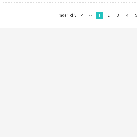
Page 1 of 8
|<
<<
1
2
3
4