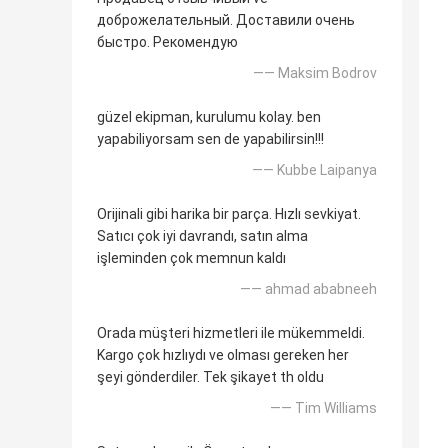
доброжелательный. Доставили очень
быстро. Рекомендую
—— Maksim Bodrov
güzel ekipman, kurulumu kolay. ben
yapabiliyorsam sen de yapabilirsin!!!
—— Kubbe Laipanya
Orijinali gibi harika bir parça. Hızlı sevkiyat.
Satıcı çok iyi davrandı, satın alma
işleminden çok memnun kaldı
—— ahmad ababneeh
Orada müşteri hizmetleri ile mükemmeldi.
Kargo çok hızlıydı ve olması gereken her
şeyi gönderdiler. Tek şikayet th oldu
—— Tim Williams