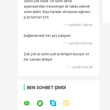
Satıcı çok nazik. Ön satın alma
aşamasından messenger ile takas ederek
satın aldım. Bazı hatalar olmasına rağmen,
p'ye hizmet etti.
—— kunihiko tajima
bağlanamadı, her şey çalışıyor
—— iurii drozdetckii
Çok çok iyi satıcı çok iyi iletişim kuruyor ve
her zaman dinliyor
—— goulli med ali
BEN SOHBET ŞIMDI