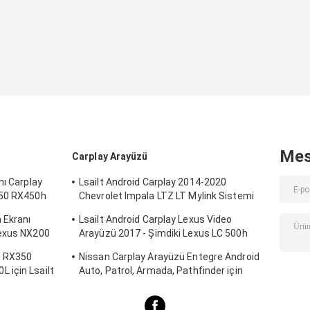
Mes
Carplay Arayüzü
nı Carplay
Lsailt Android Carplay 2014-2020
350 RX450h
Chevrolet Impala LTZ LT Mylink Sistemi
için Multimedia Arayüzü
 Ekranı
Lsailt Android Carplay Lexus Video
Lexus NX200
Arayüzü 2017 - Şimdiki Lexus LC 500h
500 LC500 LC500h için
h RX350
Nissan Carplay Arayüzü Entegre Android
 için Lsailt
Auto, Patrol, Armada, Pathfinder için
Ekranı
Mirror Link