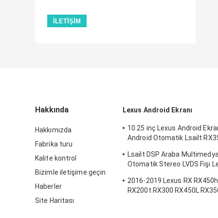
Hakkında
Lexus Android Ekranı
10.25 inç Lexus Android Ekra
Hakkımızda
Android Otomatik Lsailt RX
Fabrika turu
için
Lsailt DSP Araba Multimedya
Kalite kontrol
Otomatik Stereo LVDS Fişi 
Bizimle iletişime geçin
NX300 için
2016-2019 Lexus RX RX450
Haberler
RX200t RX300 RX450L RX350L
Android Multimedia Carplay 
Site Haritası