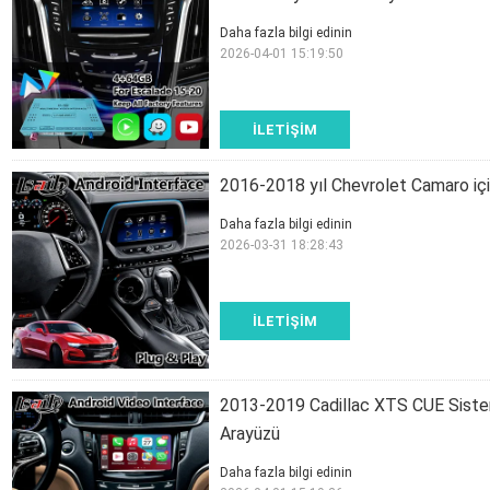
Daha fazla bilgi edinin
2026-04-01 15:19:50
İLETIŞIM
2016-2018 yıl Chevrolet Camaro içi
Daha fazla bilgi edinin
2026-03-31 18:28:43
İLETIŞIM
2013-2019 Cadillac XTS CUE Sistem
Arayüzü
Daha fazla bilgi edinin