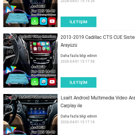
2026-04-01 15:19:26
İLETIŞIM
2013-2019 Cadillac CTS CUE Sistemi
Arayüzü
Daha fazla bilgi edinin
2026-04-01 15:17:58
İLETIŞIM
Lsailt Android Multimedia Video A
Carplay ile
Daha fazla bilgi edinin
2026-04-01 15:17:18