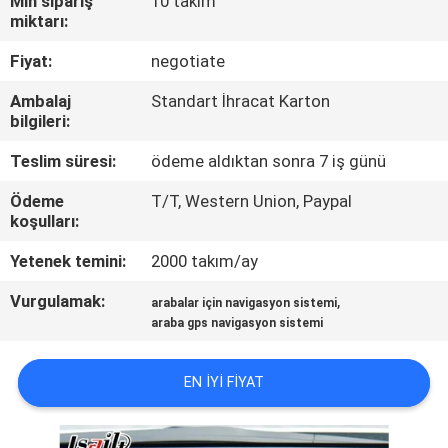
Min sipariş
10 takım
miktarı:
KALITE
Fiyat:
negotiate
KONTROL
Ambalaj
Standart İhracat Karton
bilgileri:
BIZIMLE
Teslim süresi:
ödeme aldıktan sonra 7 iş günü
ILETIŞIME
Ödeme
T/T, Western Union, Paypal
GEÇIN
koşulları:
Yetenek temini:
2000 takım/ay
HABERLER
Vurgulamak:
,
arabalar için navigasyon sistemi
araba gps navigasyon sistemi
VAKALAR
EN IYI FIYAT
SITE
HARITASI