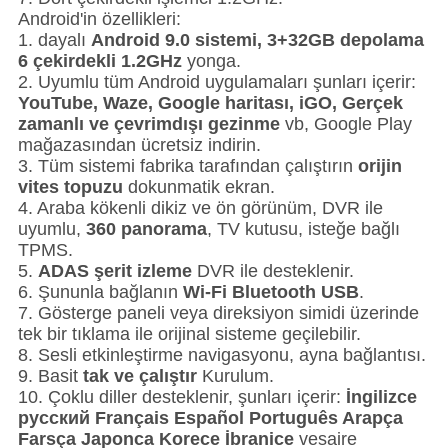
Android'in özellikleri:
1. dayalı
Android 9.0 sistemi, 3+32GB depolama
6 çekirdekli 1.2GHz
yonga.
2. Uyumlu tüm Android uygulamaları şunları içerir:
YouTube, Waze, Google haritası, iGO, Gerçek
zamanlı ve çevrimdışı gezinme
vb, Google Play
mağazasından ücretsiz indirin.
3. Tüm sistemi fabrika tarafından çalıştırın
orijin
vites topuzu
dokunmatik ekran.
4. Araba kökenli dikiz ve ön görünüm, DVR ile
uyumlu,
360 panorama
, TV kutusu, isteğe bağlı
TPMS.
5.
ADAS şerit izleme
DVR ile desteklenir.
6. Şununla bağlanın
Wi-Fi Bluetooth USB
.
7. Gösterge paneli veya direksiyon simidi üzerinde
tek bir tıklama ile orijinal sisteme geçilebilir.
8. Sesli etkinleştirme navigasyonu, ayna bağlantısı.
9. Basit
tak ve çalıştır
Kurulum.
10. Çoklu diller desteklenir, şunları içerir:
İngilizce
русский Français Español Português Arapça
Farsça Japonca Korece İbranice
vesaire