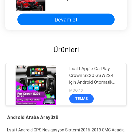
Mazda topuzu kontrolü google
waze youtube
Devam et
Ürünleri
Lsailt Apple CarPlay
Crown S220 GSW224
için Android Otomatik
Modülü 2018-2022
MOQ:10
Entegre Mobil Telefon
TEMAS
Yansıtıcı, Geri Kamera
Android Araba Arayüzü
Lsailt Android GPS Navigasyon Sistemi 2016-2019 GMC Acadia