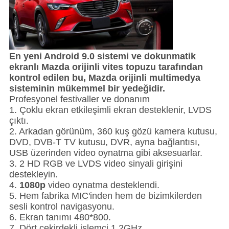
En yeni Android 9.0 sistemi ve dokunmatik
ekranlı Mazda orijinli vites topuzu tarafından
kontrol edilen bu, Mazda orijinli multimedya
sisteminin mükemmel bir yedeğidir.
Profesyonel festivaller ve donanım
1. Çoklu ekran etkileşimli ekran desteklenir, LVDS
çıktı.
2. Arkadan görünüm, 360 kuş gözü kamera kutusu,
DVD, DVB-T TV kutusu, DVR, ayna bağlantısı,
USB üzerinden video oynatma gibi aksesuarlar.
3. 2 HD RGB ve LVDS video sinyali girişini
destekleyin.
4.
1080p
video oynatma desteklendi.
5. Hem fabrika MIC'inden hem de bizimkilerden
sesli kontrol navigasyonu.
6. Ekran tanımı 480*800.
7. Dört çekirdekli işlemci 1.2GHz.