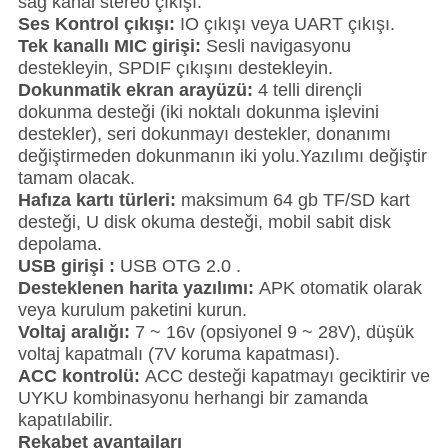
sağ kanal stereo çıkışı.
Ses Kontrol çıkışı:
IO çıkışı veya UART çıkışı.
Tek kanallı MIC girişi:
Sesli navigasyonu
destekleyin, SPDIF çıkışını destekleyin.
Dokunmatik ekran arayüzü:
4 telli dirençli
dokunma desteği (iki noktalı dokunma işlevini
destekler), seri dokunmayı destekler, donanımı
değiştirmeden dokunmanın iki yolu.Yazılımı değiştir
tamam olacak.
Hafıza kartı türleri:
maksimum 64 gb TF/SD kart
desteği, U disk okuma desteği, mobil sabit disk
depolama.
USB girişi :
USB OTG 2.0 .
Desteklenen harita yazılımı:
APK otomatik olarak
veya kurulum paketini kurun.
Voltaj aralığı:
7 ~ 16v (opsiyonel 9 ~ 28V), düşük
voltaj kapatmalı (7V koruma kapatması).
ACC kontrolü:
ACC desteği kapatmayı geciktirir ve
UYKU kombinasyonu herhangi bir zamanda
kapatılabilir.
Rekabet avantajları