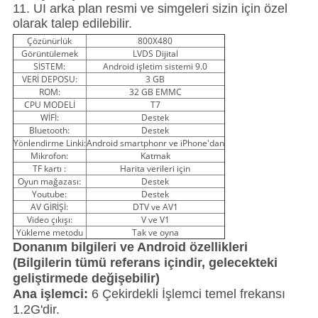
11. UI arka plan resmi ve simgeleri sizin için özel
olarak talep edilebilir.
Çözünürlük
800X480
Görüntülemek
LVDS Dijital
SİSTEM:
Android işletim sistemi 9.0
VERİ DEPOSU:
3 GB
ROM:
32 GB EMMC
CPU MODELİ
T7
WİFİ:
Destek
Bluetooth:
Destek
Yönlendirme Linki:
Android smartphonr ve iPhone'dan
Mikrofon:
Katmak
TF kartı :
Harita verileri için
Oyun mağazası:
Destek
Youtube:
Destek
AV GİRİŞİ:
DTV ve AV1
Video çıkışı:
V ve V1
Yükleme metodu
Tak ve oyna
Donanım bilgileri ve Android özellikleri
(Bilgilerin tümü referans içindir, gelecekteki
geliştirmede değişebilir)
Ana işlemci:
6 Çekirdekli İşlemci temel frekansı
1.2G'dir.