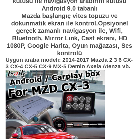
kutusu ile navigasyon arabirim kutusu
Android 9.0 tabanlı
Mazda başlangıç ​​vites topuzu ve
dokunmatik ekran ile kontrol.Opsiyonel
gerçek zamanlı navigasyon ile
,
Wifi,
Bluetooth,
Mirror Link, Cast ekranı, HD
1080P,
Google Harita,
Oyun mağazası
,
Ses
kontrolü
Uygun araba modeli: 2014-2017 Mazda 2 3 6 CX-
3 CX-4 CX-5 CX-9 MX-5 Demio Axela Atenza vb.