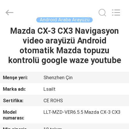
Shenzhen
Xinsongxia
Automobile
Electron
Co.,Ltd.
Android Araba Arayüzü
All
Rights
Reserved.
Mazda CX-3 CX3 Navigasyon
EV
video arayüzü Android
ÜRÜN:%
otomatik Mazda topuzu
S
kontrolü google waze youtube
VİDEOLAR
Menşe yeri:
Shenzhen Çin
Marka adı:
Lsailt
HAKKIMIZDA
Sertifika:
CE ROHS
FABRIKA
Model
LLT-MZD-VER6.5.5 Mazda CX-3 CX3
numarası:
TURU