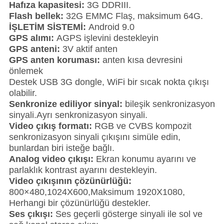
Hafıza kapasitesi:
3G DDRIII.
Flash bellek:
32G EMMC Flaş, maksimum 64G.
İŞLETİM SİSTEMİ:
Android 9.0
GPS alımı:
AGPS işlevini destekleyin
GPS anteni:
3V aktif anten
GPS anten koruması:
anten kısa devresini
önlemek
Destek USB 3G dongle, WiFi bir sıcak nokta çıkışı
olabilir.
Senkronize ediliyor
sinyal
:
bileşik senkronizasyon
sinyali.Ayrı senkronizasyon sinyali.
Video çıkış formatı:
RGB ve CVBS kompozit
senkronizasyon sinyali çıkışını simüle edin,
bunlardan biri isteğe bağlı.
Analog video çıkışı:
Ekran konumu ayarını ve
parlaklık kontrast ayarını destekleyin.
Video çıkışının çözünürlüğü:
800×480,1024X600,Maksimum 1920X1080,
Herhangi bir çözünürlüğü destekler.
Ses çıkışı:
Ses geçerli gösterge sinyali ile sol ve