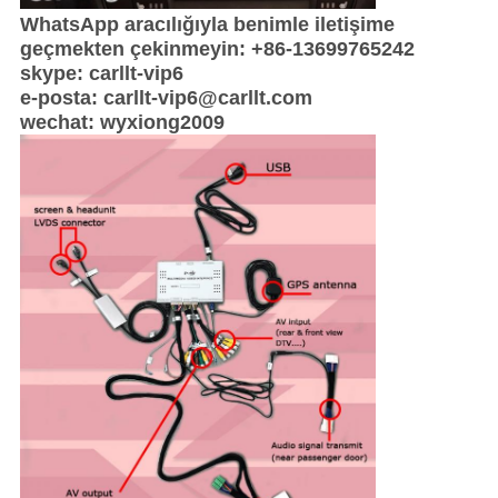
WhatsApp aracılığıyla benimle iletişime
geçmekten çekinmeyin: +86-13699765242
skype: carllt-vip6
e-posta: carllt-vip6@carllt.com
wechat: wyxiong2009