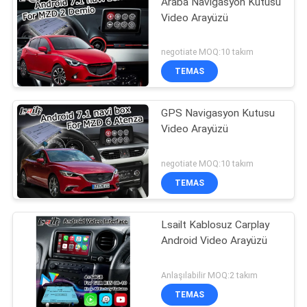
Araba Navigasyon Kutusu
Video Arayüzü
negotiate MOQ:10 takım
TEMAS
GPS Navigasyon Kutusu
Video Arayüzü
negotiate MOQ:10 takım
TEMAS
Lsailt Kablosuz Carplay
Android Video Arayüzü
Anlaşılabilir MOQ:2 takım
TEMAS