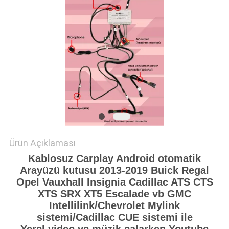
PRIVACY
POLICY
Ürün Açıklaması
Kablosuz Carplay Android otomatik
Arayüzü kutusu 2013-2019 Buick Regal
Opel Vauxhall Insignia Cadillac ATS CTS
XTS SRX XT5 Escalade vb GMC
Intellilink/Chevrolet Mylink
sistemi/Cadillac CUE sistemi ile