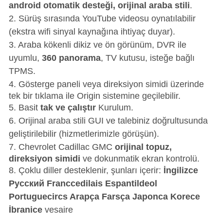
android otomatik desteği, orijinal araba stili
.
2. Sürüş sırasında YouTube videosu oynatılabilir
(ekstra wifi sinyal kaynağına ihtiyaç duyar).
3. Araba kökenli dikiz ve ön görünüm, DVR ile
uyumlu,
360 panorama
, TV kutusu, isteğe bağlı
TPMS.
4.
Gösterge paneli veya direksiyon simidi üzerinde
tek bir tıklama ile Origin sistemine geçilebilir.
5. Basit
tak ve çalıştır
Kurulum.
6. Orijinal araba stili GUI ve talebiniz doğrultusunda
geliştirilebilir (hizmetlerimizle görüşün).
7.
Chevrolet Cadillac GMC
orijinal topuz,
direksiyon simidi
ve dokunmatik ekran kontrolü.
8. Çoklu diller desteklenir, şunları içerir:
İngilizce
Pусский Franccedilais Espantildeol
Portuguecircs Arapça Farsça Japonca Korece
İbranice
vesaire