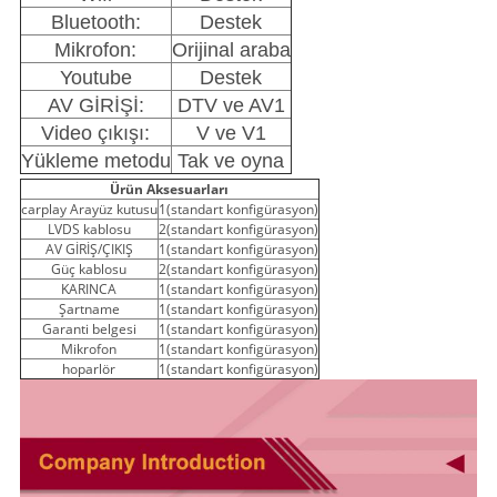
Bluetooth:
Destek
Mikrofon:
Orijinal araba
Youtube
Destek
AV GİRİŞİ:
DTV ve AV1
Video çıkışı:
V ve V1
Yükleme metodu
Tak ve oyna
Ürün Aksesuarları
carplay Arayüz kutusu
1(standart konfigürasyon)
LVDS kablosu
2(standart konfigürasyon)
AV GİRİŞ/ÇIKIŞ
1(standart konfigürasyon)
Güç kablosu
2(standart konfigürasyon)
KARINCA
1(standart konfigürasyon)
Şartname
1(standart konfigürasyon)
Garanti belgesi
1(standart konfigürasyon)
Mikrofon
1(standart konfigürasyon)
hoparlör
1(standart konfigürasyon)