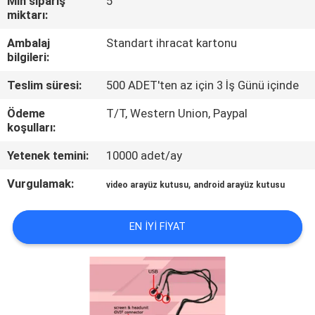
Min sipariş
5
miktarı:
KALITE
Ambalaj
Standart ihracat kartonu
KONTROL
bilgileri:
Teslim süresi:
500 ADET'ten az için 3 İş Günü içinde
BIZIMLE
Ödeme
T/T, Western Union, Paypal
ILETIŞIME
koşulları:
GEÇIN
Yetenek temini:
10000 adet/ay
Vurgulamak:
,
video arayüz kutusu
android arayüz kutusu
HABERLER
EN IYI FIYAT
VAKALAR
SITE
HARITASI