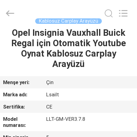
Shenzhen
Xinsongxia
Automobile
Electron
Co.,Ltd.
Kablosuz Carplay Arayüzü
All
Rights
Reserved.
Opel Insignia Vauxhall Buick
EV
Regal için Otomatik Youtube
ÜRÜN:%
Oynat Kablosuz Carplay
S
Arayüzü
VİDEOLAR
Menşe yeri:
Çin
Marka adı:
Lsailt
HAKKIMIZDA
Sertifika:
CE
FABRIKA
Model
LLT-GM-VER3.7.8
numarası:
TURU