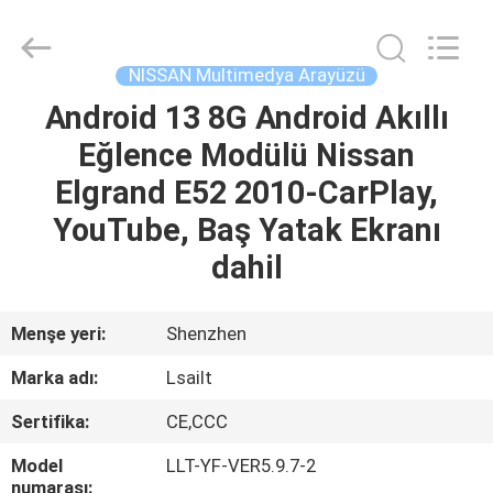
Shenzhen
Xinsongxia
Automobile
Electron
Co.,Ltd.
NISSAN Multimedya Arayüzü
All
Rights
Reserved.
Android 13 8G Android Akıllı
EV
Eğlence Modülü Nissan
ÜRÜN:%
Elgrand E52 2010-CarPlay,
S
YouTube, Baş Yatak Ekranı
dahil
VİDEOLAR
Menşe yeri:
Shenzhen
HAKKIMIZDA
Marka adı:
Lsailt
Sertifika:
CE,CCC
FABRIKA
TURU
Model
LLT-YF-VER5.9.7-2
numarası: