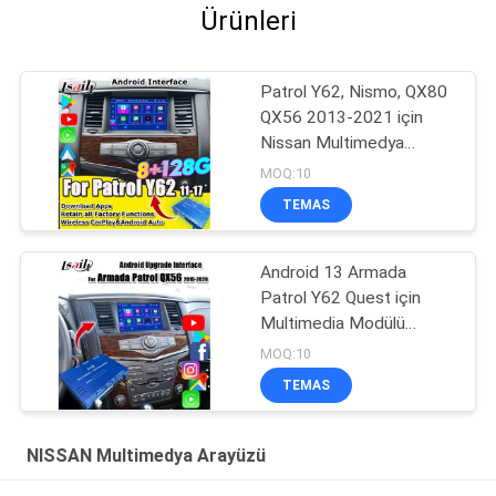
Ürünleri
Patrol Y62, Nismo, QX80
QX56 2013-2021 için
Nissan Multimedya
Arayüzü, Kablosuz
MOQ:10
CarPlay, Android Auto,
TEMAS
YouTube ile OEM Ekran
Yükseltmesi
Android 13 Armada
Patrol Y62 Quest için
Multimedia Modülü
Kablosuz
MOQ:10
CarPlay,YouTube,Google
TEMAS
Harita ile OEM Ekran
Güncelleme
NISSAN Multimedya Arayüzü