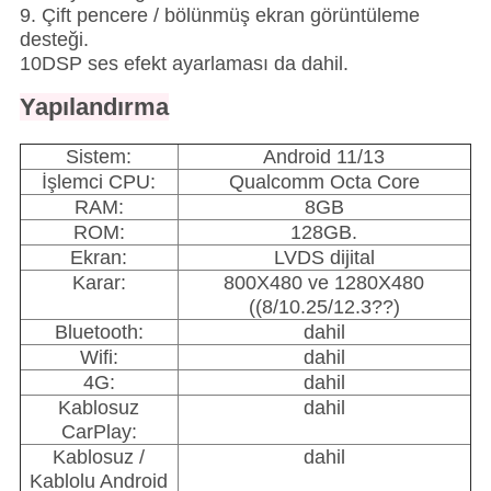
9. Çift pencere / bölünmüş ekran görüntüleme
desteği.
10DSP ses efekt ayarlaması da dahil.
Yapılandırma
Sistem:
Android 11/13
İşlemci CPU:
Qualcomm Octa Core
RAM:
8GB
ROM:
128GB.
Ekran:
LVDS dijital
Karar:
800X480 ve 1280X480
((8/10.25/12.3??)
Bluetooth:
dahil
Wifi:
dahil
4G:
dahil
Kablosuz
dahil
CarPlay:
Kablosuz /
dahil
Kablolu Android