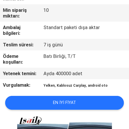
Min sipariş
10
KALITE
miktarı:
KONTROL
Ambalaj
Standart paketi dışa aktar
bilgileri:
BIZIMLE
Teslim süresi:
7 iş günü
ILETIŞIME
Ödeme
Batı Birliği, T/T
GEÇIN
koşulları:
Yetenek temini:
Ayda 400000 adet
HABERLER
Vurgulamak:
,
,
Yelken
Kablosuz Carplay
android oto
VAKALAR
EN IYI FIYAT
SITE
HARITASI