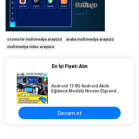
otomotiv multimedya arayüzü
araba multimedya arayüzü
multimedya video arayüzü
En İyi Fiyatı Alın
Android 13 8G Android Akıllı
Eğlence Modülü Nissan Elgrand
E52 2010-CarPlay, YouTube, Baş
Yatak Ekranı dahil
Devam et