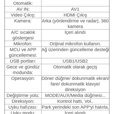
Otomatik:
AV IN:
AV1
Video Çıkış:
HDMI Çıkış
Kamera:
Arka (yönlendirme ve radar), 360
kamera
A/C sıcaklık
İçeri alındı
göstergesi
Mikrofon:
Orijinal mikrofon kullanın.
MCU ve APP
Ağ üzerinden güncelleme desteği
güncellemesi:
USB portları:
USB1/USB2
Gece ve gündüz
Otomatik olarak geçiş
modunda:
Operasyon:
Döner düğme/ dokunmatik ekran/
fare/ dokunmatik klavye/
direksiyon
Değiştirme yolu:
MODE/AUX/Media düğmesi...
Direksiyon:
Kontrol hattı, Vol..
Uyku hafızası:
Park yerindeki son APP'yi hatırla.
Uyku modu:
İçeri alındı