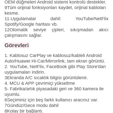
OEM düğmeleri Android sistemi kontrolü destekler.
9Tüm orijinal fonksiyonları kaydet, orijinal kabloları
kesme.
11.Uygulamalar dahil: YouTube/NetFlix
Spotify/Google haritası vb.
12Otomatik seviye çipleri, sıkışmadan akıcı
çalışmasını sağlar.
Görevleri
1. Kablosuz CarPlay ve kablosuz/kableli Android
Auto/Huawei Hi-Car/Mirrorlink, tam ekran görüntü.
2. YouTube, NetFlix, FaceBook gibi Play Store'dan
uygulamaları indirin.
3Ekranda A/C sıcaklık bilgisi görüntülenir.
4. MCU & APP çevrimiçi yükseltme
5- Fabrika/artık piyasadaki geri ve 360 kamera ile
uyumlu.
6Seçiminiz için beş farklı kullanıcı aracınız var.
7Gündüz/Gece modu dahil
8Kolay bir bağlantı.