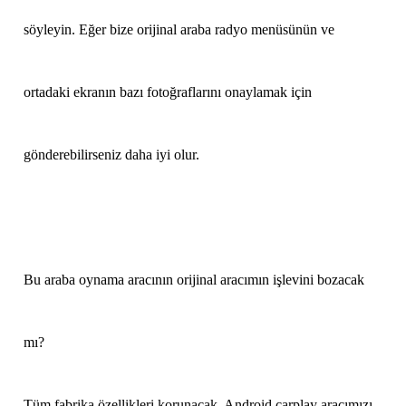
söyleyin. Eğer bize orijinal araba radyo menüsünün ve
ortadaki ekranın bazı fotoğraflarını onaylamak için
gönderebilirseniz daha iyi olur.
Bu araba oynama aracının orijinal aracımın işlevini bozacak
mı?
Tüm fabrika özellikleri korunacak. Android carplay aracımızı