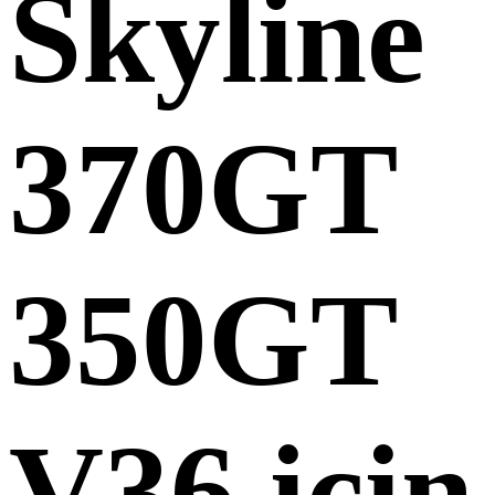
Skyline
370GT
350GT
V36 için