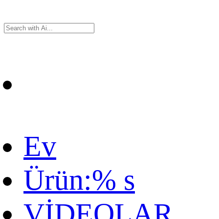
Ev
Ürün:% s
VİDEOLAR