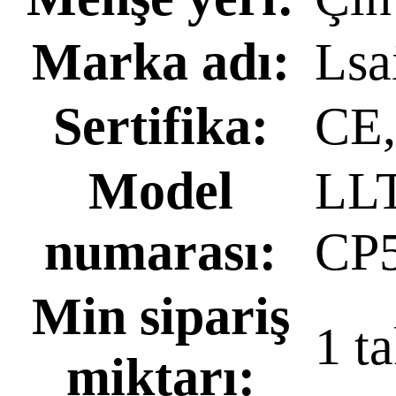
Marka adı:
Lsai
Sertifika:
CE
Model
LLT
numarası:
CP
Min sipariş
1 t
miktarı: