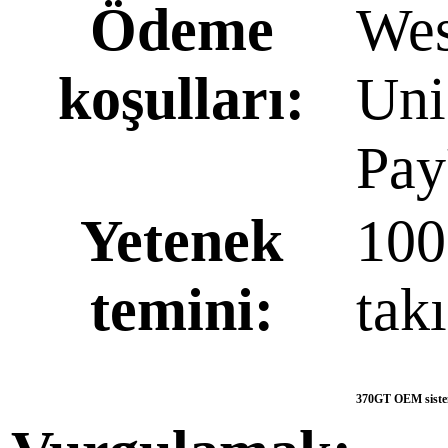
Ödeme
Wes
koşulları:
Uni
Pay
Yetenek
100
temini:
tak
370GT OEM sistem