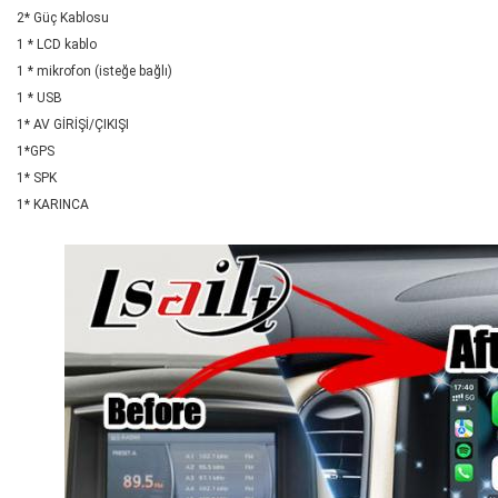
2* Güç Kablosu
1 * LCD kablo
1 * mikrofon (isteğe bağlı)
1 * USB
1* AV GİRİŞİ/ÇIKIŞI
1*GPS
1* SPK
1* KARINCA