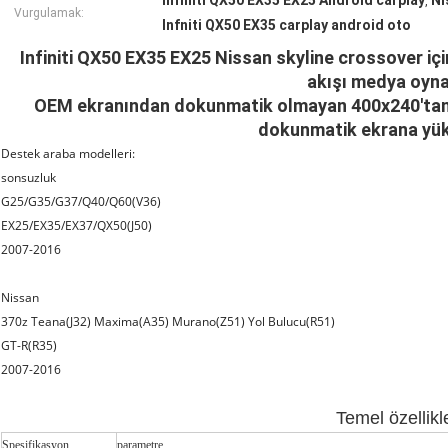
Infiniti QX50 EX35 EX25 Android carplay
Ni
,
Vurgulamak:
Infniti QX50 EX35 carplay android oto
Infiniti QX50 EX35 EX25 Nissan skyline crossover iç
akışı medya oyn
OEM ekranından dokunmatik olmayan 400x240'tan 
dokunmatik ekrana yük
Destek araba modelleri:
sonsuzluk
G25/G35/G37/Q40/Q60(V36)
EX25/EX35/EX37/QX50(J50)
2007-2016
Nissan
370z Teana(J32) Maxima(A35) Murano(Z51) Yol Bulucu(R51)
GT-R(R35)
2007-2016
Temel özellikl
Spesifikasyon
parametre