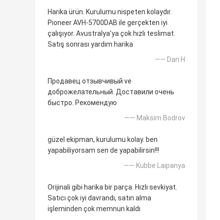
Harika ürün. Kurulumu nispeten kolaydır.
Pioneer AVH-5700DAB ile gerçekten iyi
çalışıyor. Avustralya'ya çok hızlı teslimat.
Satış sonrası yardım harika
—— Dan H
Продавец отзывчивый ve
доброжелательный. Доставили очень
быстро. Рекомендую
—— Maksim Bodrov
güzel ekipman, kurulumu kolay. ben
yapabiliyorsam sen de yapabilirsin!!!
—— Kubbe Laipanya
Orijinali gibi harika bir parça. Hızlı sevkiyat.
Satıcı çok iyi davrandı, satın alma
işleminden çok memnun kaldı