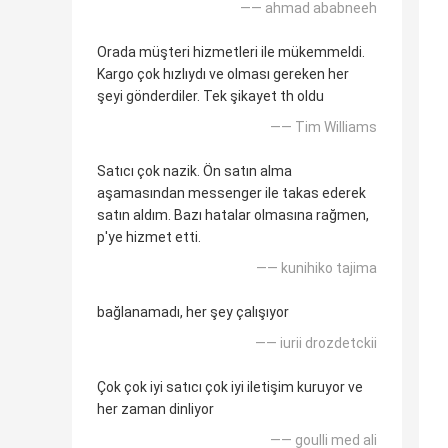
—— ahmad ababneeh
Orada müşteri hizmetleri ile mükemmeldi.
Kargo çok hızlıydı ve olması gereken her
şeyi gönderdiler. Tek şikayet th oldu
—— Tim Williams
Satıcı çok nazik. Ön satın alma
aşamasından messenger ile takas ederek
satın aldım. Bazı hatalar olmasına rağmen,
p'ye hizmet etti.
—— kunihiko tajima
bağlanamadı, her şey çalışıyor
—— iurii drozdetckii
Çok çok iyi satıcı çok iyi iletişim kuruyor ve
her zaman dinliyor
—— goulli med ali