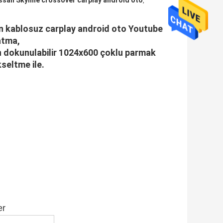
ssan Skyline crossover carplay android oto
,
in kablosuz carplay android oto Youtube
atma,
dokunulabilir 1024x600 çoklu parmak
seltme ile.
er