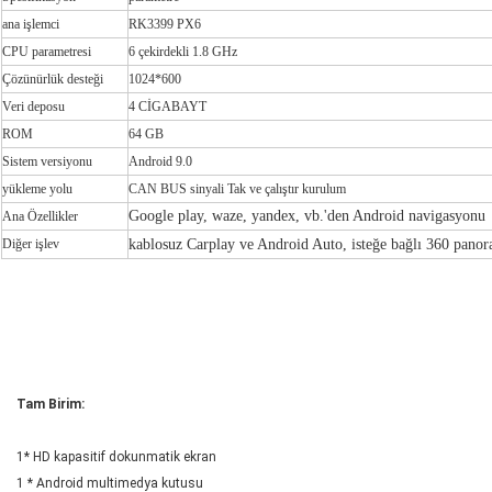
ana işlemci
RK3399 PX6
CPU parametresi
6 çekirdekli 1.8 GHz
Çözünürlük desteği
1024*600
Veri deposu
4 CİGABAYT
ROM
64 GB
Sistem versiyonu
Android 9.0
yükleme yolu
CAN BUS sinyali Tak ve çalıştır kurulum
Google play, waze, yandex, vb.'den Android navigasyonu
Ana Özellikler
Diğer işlev
kablosuz Carplay ve Android Auto, isteğe bağlı 360 pano
Tam Birim:
1* HD kapasitif dokunmatik ekran
1 * Android multimedya kutusu