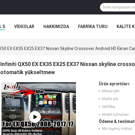
% S
VİDEOLAR
HAKKIMIZDA
FABRIKA TURU
KALITE 
 QX50 EX EX35 EX25 EX37 Nissan Skyline Crossover Android HD Ekran C
Infiniti QX50 EX EX35 EX25 EX37 Nissan skyline cross
otomatik yükseltmew
Ürün ayrıntıları:
Menşe yeri:
Marka adı:
Sertifika:
Model numarası:
Ödeme & teslimat 
Min sipariş miktarı: