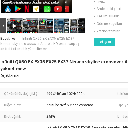
Fiyat:
Ambalaj bilgileri:
Teslim süresi:
Ödeme koşulları:
Yetenek temini:
Büyük resim :
Infiniti QX50 EX EX35 EX25 EX37
İletişim
Nissan skyline crossover Android HD ekran carplay
android otomatik yükseltmew
Infiniti QX50 EX EX35 EX25 EX37 Nissan skyline crossover 
yükseltmew
Açıklama
Çözünürlük değişikliği:
400x240'tan 1024x600'e
telefon
Diğer İşlev:
Youtube Netflix video oynatma
Opsiyon
Brüt ağırlık:
2.5KG
Dil des