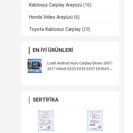
Kablosuz Carplay Arayüzü
(16)
Honda Video Arayüzü
(6)
Toyota Kablosuz Carplay
(29)
EN IYI ÜRÜNLERI
Lsailt Android Auto Carplay Ekranı 2007-
2017 Infiniti EX25 EX35 EX37 EX30d EX
QX50 için
SERTIFIKA