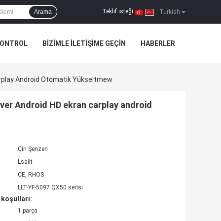
Teklif isteği
Arama
|
Turkish
KONTROL
BIZIMLE ILETIŞIME GEÇIN
HABERLER
arplay Android Otomatik Yükseltmew
over Android HD ekran carplay android
Çin Şenzen
Lsailt
CE, RHOS
LLT-YF-5097 QX50 serisi
koşulları:
1 parça