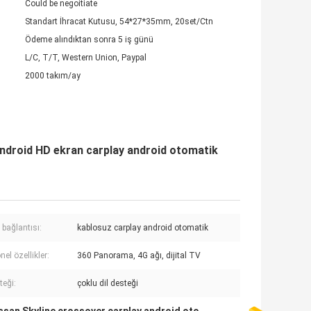
Could be negoitiate
Standart İhracat Kutusu, 54*27*35mm, 20set/Ctn
Ödeme alındıktan sonra 5 iş günü
L/C, T/T, Western Union, Paypal
2000 takım/ay
Android HD ekran carplay android otomatik
 bağlantısı:
kablosuz carplay android otomatik
el özellikler:
360 Panorama, 4G ağı, dijital TV
teği:
çoklu dil desteği