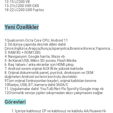
12-15 LC200 V8
13-21LC200 VXR GXR
18-22 LC200 GXR Fujitsu
Yeni Özellikler
1Qualcomm Octa Core CPU, Android 11
2. Dil:dünya çapında destek dilleri dahil:
Çince,İngilizce,Arapça,Rusça,İspanyolca,İbranice,Korece,Yaponca.....
3. RAM 8G + ROM128G
4. Navigasyon: Google harita, Waze vb.
5- İki.
Kanal USB, Mikro SD yuvası, Flash Media
6. Baş tabanı / arka ekranlar için HDMI çıkışı.
7. Android sesini orijinal AUX IN ile yüksek kalitede.
8. Orijinal dokunmatik panel, joystick, direksiyon ve OEM
düğmeleri Android sistemi kontrolü destekler.
9Tüm orijinal fonksiyonları kaydet, orijinal kabloları kesme.
10Radyo, USB, BT, kamera dahil.360A/C
11. Uygulamalar dahil: YouTuB/Net-Flx Spotify/Google map vb.
12Otomatik seviye çipleri sıkışmadan akıcı çalışmasını sağlar.
Görevleri
1. İçeriye kablosuz CP ve kablosuz ve kablolu AA/Huawei Hi-