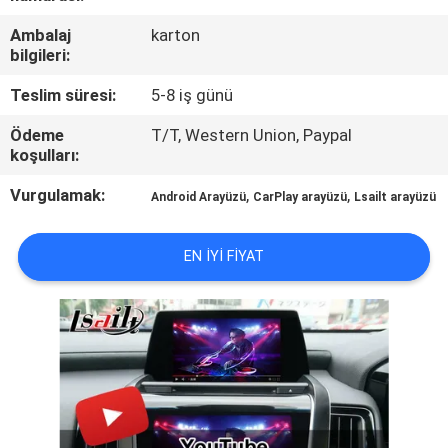
Ambalaj
karton
KALITE
bilgileri:
KONTROL
Teslim süresi:
5-8 iş günü
Ödeme
T/T, Western Union, Paypal
BIZIMLE
koşulları:
ILETIŞIME
Vurgulamak:
,
,
Android Arayüzü
CarPlay arayüzü
Lsailt arayüzü
GEÇIN
EN IYI FIYAT
HABERLER
VAKALAR
SITE
HARITASI