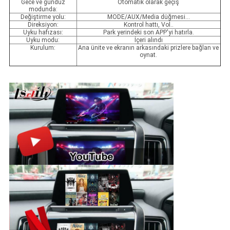
Gece ve gündüz
Otomatik olarak geçiş
modunda:
Değiştirme yolu:
MODE/AUX/Media düğmesi...
Direksiyon:
Kontrol hattı, Vol..
Uyku hafızası:
Park yerindeki son APP'yi hatırla.
Uyku modu:
İçeri alındı
Kurulum:
Ana ünite ve ekranın arkasındaki prizlere bağlan ve
oynat.