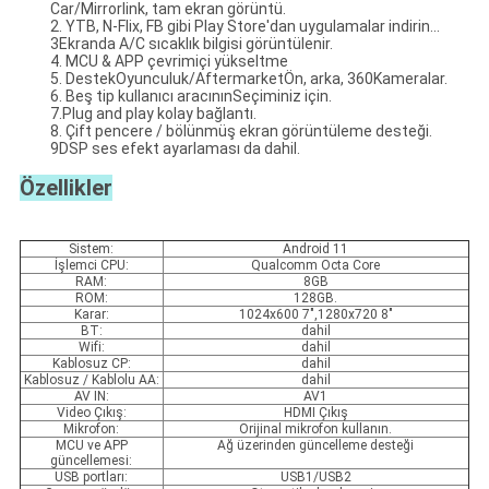
Car/Mirrorlink, tam ekran görüntü.
2. YTB, N-Flix, FB gibi Play Store'dan uygulamalar indirin...
3Ekranda A/C sıcaklık bilgisi görüntülenir.
4. MCU & APP çevrimiçi yükseltme
5. Destek
Oyunculuk/Aftermarket
Ön, arka, 360
Kameralar.
6. Beş tip kullanıcı aracının
Seçiminiz için.
7.
Plug and play kolay bağlantı
.
8. Çift pencere / bölünmüş ekran görüntüleme desteği.
9DSP ses efekt ayarlaması da dahil.
Özellikler
Sistem:
Android 11
İşlemci CPU:
Qualcomm Octa Core
RAM:
8GB
ROM:
128GB.
Karar:
1024x600 7",1280x720 8"
BT:
dahil
Wifi:
dahil
Kablosuz CP:
dahil
Kablosuz / Kablolu AA:
dahil
AV IN:
AV1
Video Çıkış:
HDMI Çıkış
Mikrofon:
Orijinal mikrofon kullanın.
MCU ve APP
Ağ üzerinden güncelleme desteği
güncellemesi:
USB portları:
USB1/USB2