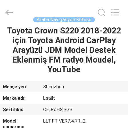
Shenzhen
Xinsongxia
Automobile
Electron
Co.,Ltd.
Araba Navigasyon Kutusu
All
Rights
Reserved.
Toyota Crown S220 2018-2022
EV
için Toyota Android CarPlay
ÜRÜN:%
Arayüzü JDM Model Destek
S
Eklenmiş FM radyo Moudel,
YouTube
VİDEOLAR
Menşe yeri:
Shenzhen
HAKKIMIZDA
Marka adı:
Lsailt
Sertifika:
CE, RoHS,SGS
FABRIKA
TURU
Model
LLT-FT-VER7.4.7R_2
numarası: