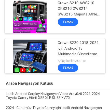
Crown S210 AWS210
GRS210 GWS214
GWS215 Majesta Athlete
Royal Saloon için Apple
TEMAS
CarPlay Arayüzü Entegre
Android Otomatik, Ters
Kamera, AC İklimi
Crown S220 2018-2022
için Android 13
Multimedia Güncelleme
Modülü OEM
Anlaşılabilir MOQ:10
Entegrasyonu Kablosuz
TEMAS
CarPlay, Android Auto,
YouTube,NetFlix, Google
Play
Araba Navigasyon Kutusu
Lsailt Android Carplay Navigasyon Video Arayüzü 2021-2024
Toyota Camry Hibrit XSE XLE SL SE XV70
2024 - Günümüz Toyota Camry için Lsailt Android Navigasyon