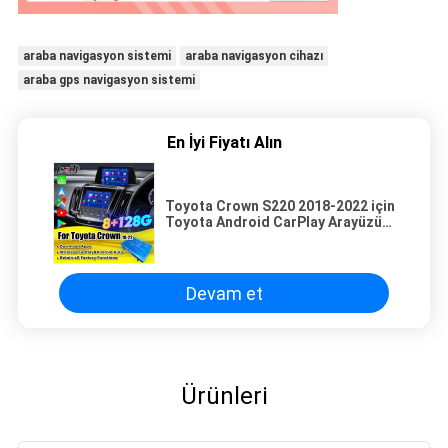
araba navigasyon sistemi
araba navigasyon cihazı
araba gps navigasyon sistemi
En İyi Fiyatı Alın
Toyota Crown S220 2018-2022 için
Toyota Android CarPlay Arayüzü
JDM Model Destek Eklenmiş FM
radyo Moudel, YouTube
Devam et
Ürünleri