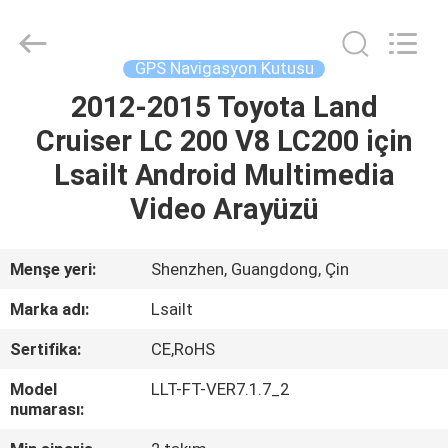
Shenzhen
Xinsongxia
Automobile
Electron
Co.,Ltd.
GPS Navigasyon Kutusu
All
Rights
Reserved.
2012-2015 Toyota Land
EV
Cruiser LC 200 V8 LC200 için
ÜRÜN:%
Lsailt Android Multimedia
S
Video Arayüzü
VİDEOLAR
Menşe yeri:
Shenzhen, Guangdong, Çin
Marka adı:
Lsailt
HAKKIMIZDA
Sertifika:
CE,RoHS
FABRIKA
Model
LLT-FT-VER7.1.7_2
numarası:
TURU