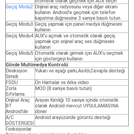
otomatik olarak geçmek için AUX seçin
Geçiş Modu2:
Orijinal araç radyosunu veya diğer ekranı
kullanın: Android'e geçmek için telefon
kapatma düğmesine 3 saniye basılı tutun.
Geçiş Modu3:
Geçiş yapmak için panel medya düğmesini
kullanın
Geçiş Modu4:
AUX'u açmak ve otomatik olarak geçiş
yapmak için orijinal araç ses düğmesini
kullanın
Geçiş Modu5:
Otomatik olarak girmek için AUX'u seçmek
için göstergeyi kullanın
Gövde Multimedya Kontrolü
Direksiyon
Yukarı ve aşağı şarkı,Asıldı,Cevapla desteği
Simidi:
FSDU
Ön Haritalar ve Arka video
Zorla
MOD (8 saniye basılı tutun)
Sıfırlama
Orijinal Araç
Arayan Kimliği 10 saniye içinde otomatik
BT
olarak Android mevcut UYGULAMASINA
Android'de:
döner
A/C
Android arayüzünde görüntü desteği
GÖSTERGESİ
Fonksiyonlar: