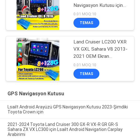
Navigasyon Kutusu için
Android CarPlay
0.01 MOQ:10
Yükseltme Arayüzü,
TEMAS
Android Auto Modülü
Land Cruiser LC200 VXR
VX GXL Sahara V8 2013-
2021 OEM Ekran
Yükseltme için Android
0.01 MOQ:10
13 Multimedya Video
TEMAS
Arayüzü, Kablosuz
CarPlay, YouTube
GPS Navigasyon Kutusu
Lsailt Android Arayüzü GPS Navigasyon Kutusu 2023-Şimdiki
Toyota Crown için
2021-2024 Toyota Land Cruiser 300 GX-R VX-R GR GR-S
Sahara ZX VX LC300 için Lsailt Android Navigation Carplay
Arabirimi