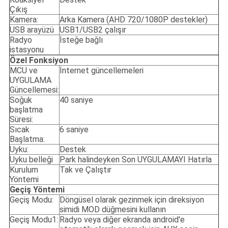
Çıkış
Kamera:
Arka Kamera (AHD 720/1080P destekler)
USB arayüzü
USB1/USB2 çalışır
Radyo
İsteğe bağlı
istasyonu
Özel Fonksiyon
MCU ve
İnternet güncellemeleri
UYGULAMA
Güncellemesi:
Soğuk
40 saniye
başlatma
Süresi:
Sıcak
6 saniye
Başlatma:
Uyku:
Destek
Uyku belleği
Park halindeyken Son UYGULAMAYI Hatırla
Kurulum
Tak ve Çalıştır
Yöntemi
Geçiş Yöntemi
Geçiş Modu:
Döngüsel olarak gezinmek için direksiyon
simidi MOD düğmesini kullanın
Geçiş Modu1:
Radyo veya diğer ekranda android'e