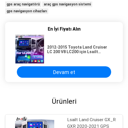
gps araç navigatörü
araç gps navigasyon sistemi
gps navigasyon cihazları
En İyi Fiyatı Alın
2012-2015 Toyota Land Cruiser
LC 200 V8 LC200 için Lsailt
Android Multimedia Video
Arayüzü
Devam et
Ürünleri
Lsailt Land Cruiser GX_R
GXR 2020-2021 GPS