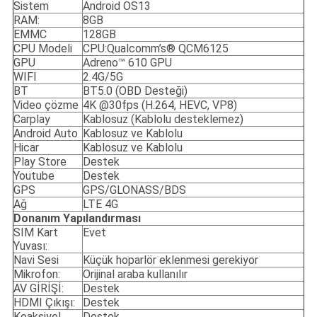
Sistem
Android OS13
RAM:
8GB
EMMC
128GB
CPU Modeli
CPU:Qualcomm’s® QCM6125
GPU
Adreno™ 610 GPU
WIFI
2.4G/5G
BT
BT5.0 (OBD Desteği)
Video çözme
4K @30fps (H.264, HEVC, VP8)
Carplay
Kablosuz (Kablolu desteklemez)
Android Auto
Kablosuz ve Kablolu
Hicar
Kablosuz ve Kablolu
Play Store
Destek
Youtube
Destek
GPS
GPS/GLONASS/BDS
Ağ
LTE 4G
Donanım Yapılandırması
SIM Kart
Evet
Yuvası:
Navi Sesi
Küçük hoparlör eklenmesi gerekiyor
Mikrofon:
Orijinal araba kullanılır
AV GİRİŞİ:
Destek
HDMI Çıkışı:
Destek
Koaksiyel
Destek