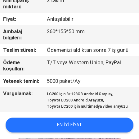
Min sipariş
2 takım
miktarı:
KALITE
Fiyat:
Anlaşılabilir
KONTROL
Ambalaj
260*155*50 mm
bilgileri:
BIZIMLE
Teslim süresi:
Ödemenizi aldıktan sonra 7 iş günü
ILETIŞIME
Ödeme
T/T veya Western Union, PayPal
GEÇIN
koşulları:
Yetenek temini:
5000 paket/Ay
HABERLER
Vurgulamak:
,
LC200 için 8+128GB Android Carplay
,
Toyota LC200 Android Arayüzü
VAKALAR
Toyota LC200 için multimedya video arayüzü
SITE
EN IYI FIYAT
HARITASI