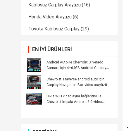
Kablosuz Carplay Arayüzü
(16)
Honda Video Arayüzü
(6)
Toyota Kablosuz Carplay
(29)
EN IYI ÜRÜNLERI
Android Auto ile Chevrolet Silverado
Camaro için 4+64GB Android Carplay
Multimedya Arayüzü
Chevrolet Traverse android auto için
Carplay Navigation Box video arayüzü
Dikiz WiFi video ayna bağlantısı ile
Chevrolet Impala Android 6.0 video
arayüzü