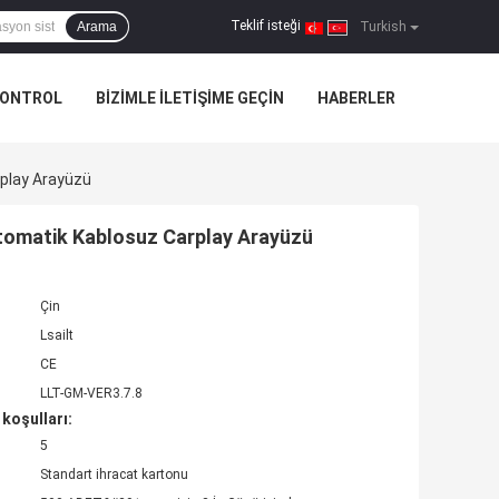
Teklif isteği
Arama
|
Turkish
KONTROL
BIZIMLE ILETIŞIME GEÇIN
HABERLER
rplay Arayüzü
Otomatik Kablosuz Carplay Arayüzü
Çin
Lsailt
CE
LLT-GM-VER3.7.8
koşulları:
5
Standart ihracat kartonu