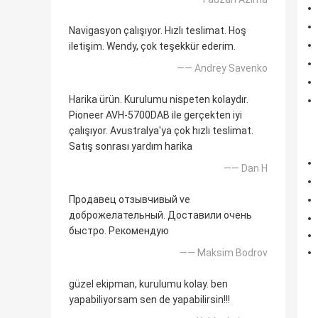
Navigasyon çalışıyor. Hızlı teslimat. Hoş
iletişim. Wendy, çok teşekkür ederim.
—— Andrey Savenko
Harika ürün. Kurulumu nispeten kolaydır.
Pioneer AVH-5700DAB ile gerçekten iyi
çalışıyor. Avustralya'ya çok hızlı teslimat.
Satış sonrası yardım harika
—— Dan H
Продавец отзывчивый ve
доброжелательный. Доставили очень
быстро. Рекомендую
—— Maksim Bodrov
güzel ekipman, kurulumu kolay. ben
yapabiliyorsam sen de yapabilirsin!!!