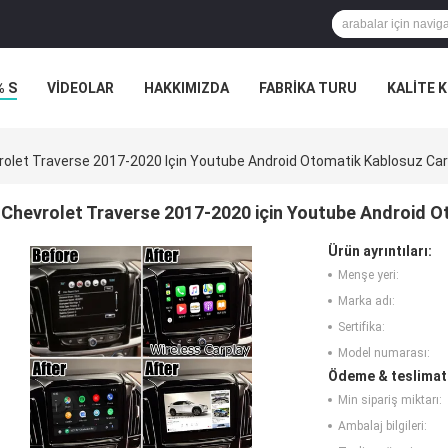
% S
VİDEOLAR
HAKKIMIZDA
FABRIKA TURU
KALITE 
rolet Traverse 2017-2020 Için Youtube Android Otomatik Kablosuz Ca
Chevrolet Traverse 2017-2020 için Youtube Android 
Ürün ayrıntıları:
Menşe yeri:
Marka adı:
Sertifika:
Model numarası:
Ödeme & teslimat 
Min sipariş miktarı:
Ambalaj bilgileri: