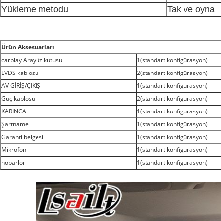
Yükleme metodu
Tak ve oyna
Ürün Aksesuarları
carplay Arayüz kutusu
1(standart konfigürasyon)
LVDS kablosu
2(standart konfigürasyon)
AV GİRİŞ/ÇIKIŞ
1(standart konfigürasyon)
Güç kablosu
2(standart konfigürasyon)
KARINCA
1(standart konfigürasyon)
Şartname
1(standart konfigürasyon)
Garanti belgesi
1(standart konfigürasyon)
Mikrofon
1(standart konfigürasyon)
hoparlör
1(standart konfigürasyon)