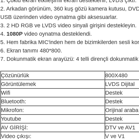
1. Çoklu ekran etkileşimli ekran desteklenir, LVDS çıktı.
2. Arkadan görünüm, 360 kuş gözü kamera kutusu, DVD
USB üzerinden video oynatma gibi aksesuarlar.
3. 2 HD RGB ve LVDS video sinyali girişini destekleyin.
4.
1080P
video oynatma desteklendi.
5. Hem fabrika MIC'inden hem de bizimkilerden sesli ko
6. Ekran tanımı 480*800.
7. Dokunmatik ekran arayüzü: 4 telli dirençli dokunmati
Çözünürlük
800X480
Görüntülemek
LVDS Dijital
Wifi
Destek
Bluetooth:
Destek
Mikrofon:
Orijinal araba
Youtube
Destek
AV GİRİŞİ:
DTV ve AV1
Video çıkışı:
V ve V1