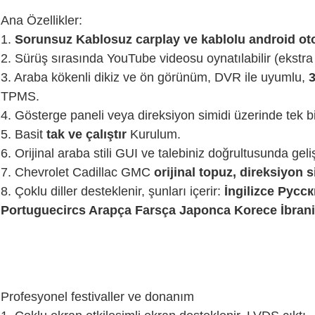
Ana Özellikler:
1.
Sorunsuz Kablosuz carplay ve kablolu android otoma
2. Sürüş sırasında YouTube videosu oynatılabilir (ekstra 
3. Araba kökenli dikiz ve ön görünüm, DVR ile uyumlu,
TPMS.
4.
Gösterge paneli veya direksiyon simidi üzerinde tek bir 
5. Basit
tak ve çalıştır
Kurulum.
6. Orijinal araba stili GUI ve talebiniz doğrultusunda geliş
7.
Chevrolet Cadillac GMC
orijinal topuz, direksiyon s
8. Çoklu diller desteklenir, şunları içerir:
İngilizce Pусс
Portuguecircs Arapça Farsça Japonca Korece İbran
Profesyonel festivaller ve donanım