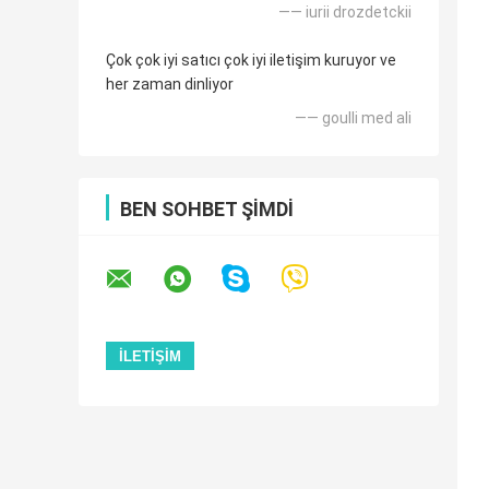
—— iurii drozdetckii
Çok çok iyi satıcı çok iyi iletişim kuruyor ve
her zaman dinliyor
—— goulli med ali
BEN SOHBET ŞIMDI