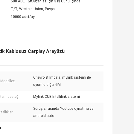
500 ADET&#39;ten az için 3 İş Günü içinde
T/T, Western Union, Paypal
10000 adet/ay
tik Kablosuz Carplay Arayüzü
Chevrolet Impala, mylink sistemi ile
Modeller:
uyumlu diğer GM
tem desteği:
Mylink CUE Intellilink sistemi
Sürüş sırasında Youtube oynatma ve
zellikler:
android auto
u