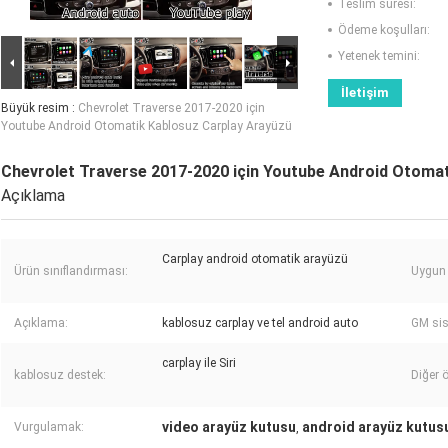
Teslim süresi:
Ödeme koşulları:
Yetenek temini:
İletişim
Büyük resim :
Chevrolet Traverse 2017-2020 için
Youtube Android Otomatik Kablosuz Carplay Arayüzü
Chevrolet Traverse 2017-2020 için Youtube Android Otoma
Açıklama
Carplay android otomatik arayüzü
Ürün sınıflandırması:
Uygun 
Açıklama:
kablosuz carplay ve tel android auto
GM sis
carplay ile Siri
kablosuz destek:
Diğer ö
video arayüz kutusu
android arayüz kutus
Vurgulamak:
,