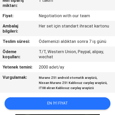
Min sipariş
1 takım
miktarı:
KALITE
Fiyat:
Negotiation with our team
KONTROL
Ambalaj
Her set için standart ihracat kartonu
bilgileri:
BIZIMLE
Teslim süresi:
Ödemenizi aldıktan sonra 7 iş günü
ILETIŞIME
Ödeme
T/T, Western Union, Paypal, alipay,
GEÇIN
koşulları:
wechat
Yetenek temini:
2000 adet/ay
HABERLER
Vurgulamak:
,
Murano Z51 android otomatik arayüzü
,
Nissan Murano Z51 Kablosuz carplay arayüzü
VAKALAR
IT08 ekran Kablosuz carplay arayüzü
SITE
EN IYI FIYAT
HARITASI