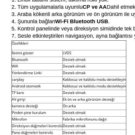
2. Tüm uygulamalarla uyumlu
CP ve AA
Dahil etme
3. Araba kökenli arka görünüm ve ön görünüm ile u
4. Şununla bağlan
Wi-Fi Bluetooth USB
.
5. Kontrol panelinde veya direksiyon simidinde tek bir 
7. Sesle etkinleştirilen navigasyon, ayna bağlantısı
Özellikleri
İletimi göster
LVDS
Bluetooth
Destek olmak
Wifi
Destek olmak
Yönlendirme Linki
Destek olmak
carplay
Kablosuz ve kablolu modu destekleyin
Android otomatik
Kablosuz ve kablolu modu destekleyin
TF kartı
Destek olmak
AV girişi
Ek ön ve arka görünüm desteği
kamera desteği
Ön arka
Pinden pine kurulum
Destek olmak
Mikrofon
Fabrika mikrofonunu dağıt
Direksiyon düğmeleri kontrolü
Destek olmak
Pano düğmeleri kontrolü
Destek olmak