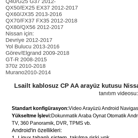
Q40/G25 G37 2012-
QX50/EX25 EX37 2012-2017
QX60/JX35 2013-2016
QX70/FX37 FX35 2012-2018
QX80/QX56 2012-2017
Nissan için:
Devriye 2012-2017
Yol Bulucu 2013-2016
Görev/Elgrand 2009-2018
GT-R 2008-2015
370z 2010-2018
Murano2010-2014
Lsailt kablosuz CP AA arayüz kutusu Nis
tanıtım videosu
Standart konfigürasyon:
Video Arayüzü Android Navigas
Yükseltme İşlevi:
Dokunmatik Araba Oynat Otomatik Andr
TV, 360 Panoramik, DVR, TPMS vb.
Android'in özellikleri:
1. Linux tabanlı sistem, takılma riski yok.