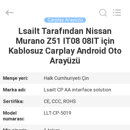
Shenzhen
Xinsongxia
Automobile
Electron
Co.,Ltd.
Carplay Arayüzü
All
Rights
Reserved.
Lsailt Tarafından Nissan
EV
Murano Z51 IT08 08IT için
ÜRÜN:%
Kablosuz Carplay Android Oto
S
Arayüzü
VİDEOLAR
Menşe yeri:
Halk Cumhuriyeti Çin
Marka adı:
Lsailt CP AA interface solution
HAKKIMIZDA
Sertifika:
CE, CCC, ROHS
FABRIKA
Model
LLT-CP-5019
numarası:
TURU