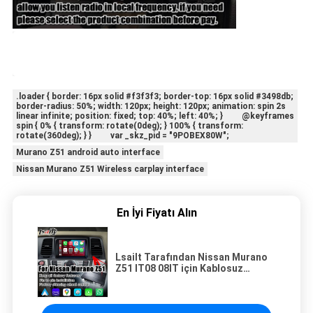
.loader { border: 16px solid #f3f3f3; border-top: 16px solid #3498db;
border-radius: 50%; width: 120px; height: 120px; animation: spin 2s
linear infinite; position: fixed; top: 40%; left: 40%; } @keyframes
spin { 0% { transform: rotate(0deg); } 100% { transform:
rotate(360deg); } } var _skz_pid = "9POBEX80W";
Murano Z51 android auto interface
Nissan Murano Z51 Wireless carplay interface
En İyi Fiyatı Alın
Lsailt Tarafından Nissan Murano
Z51 IT08 08IT için Kablosuz
Carplay Android Oto Arayüzü