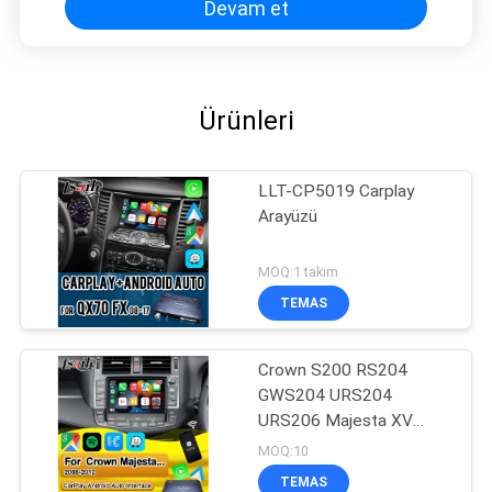
Devam et
Ürünleri
LLT-CP5019 Carplay
Arayüzü
MOQ:1 takım
TEMAS
Crown S200 RS204
GWS204 URS204
URS206 Majesta XV
Athlete Saloon Toyota
MOQ:10
Entegre Android Auto için
TEMAS