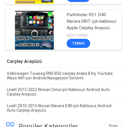
Kablosuz Apple CarPlay
Kutusu
Pathfinder R51 D40
Navara 08IT için kablosuz
Apple Carplay Arayüzü
Android Auto, Bluetooth,
MOQ:100000
WiFi, YouTube Müzik ile
TEMAS
Carplay Arayüzü
Volkswagen Touareg RNS 850 carplay Araba 8 İnç Youtube
Waze Wifi için Android Navigasyon Sistemi
Lsailt 2012-2022 Nissan Cima için Kablosuz Android Auto
Carplay Arayüzü
Lsailt 2010-2015 Nissan Navara D40 için Kablosuz Android
Auto Carplay Arayüzü
Popüler Kategoriler
Tüm