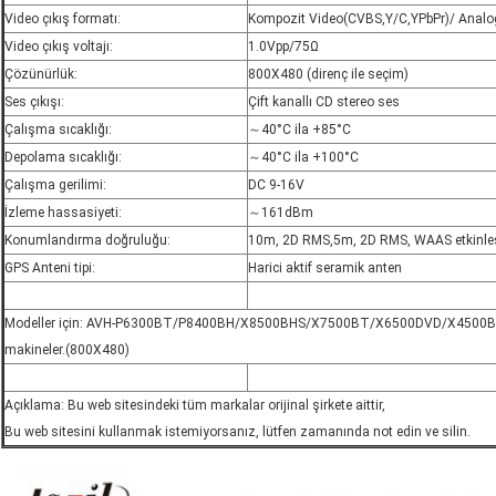
Video çıkış formatı:
Kompozit Video(CVBS,Y/C,YPbPr)/ Anal
Video çıkış voltajı:
1.0Vpp/75Ω
Çözünürlük:
800X480 (direnç ile seçim)
Ses çıkışı:
Çift kanallı CD stereo ses
Çalışma sıcaklığı:
～40°C ila +85°C
Depolama sıcaklığı:
～40°C ila +100°C
Çalışma gerilimi:
DC 9-16V
İzleme hassasiyeti:
～161dBm
Konumlandırma doğruluğu:
10m, 2D RMS,5m, 2D RMS, WAAS etkinle
GPS Anteni tipi:
Harici aktif seramik anten
Modeller için: AVH‐P6300BT/P8400BH/X8500BHS/X7500BT/X6500DVD/X4500B
makineler.(800X480)
Açıklama: Bu web sitesindeki tüm markalar orijinal şirkete aittir,
Bu web sitesini kullanmak istemiyorsanız, lütfen zamanında not edin ve silin.