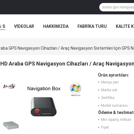
% S
VİDEOLAR
HAKKIMIZDA
FABRIKA TURU
KALITE 
aba GPS Navigasyon Cihazları / Araç Navigasyon Sistemleri Için GPS N
HD Araba GPS Navigasyon Cihazları / Araç Navigasyon
Ürün ayrıntıları:
Menşe yeri:
Marka adı:
Sertifika:
Model numarası:
Ödeme & teslimat 
Min sipariş miktarı:
Fiyat: