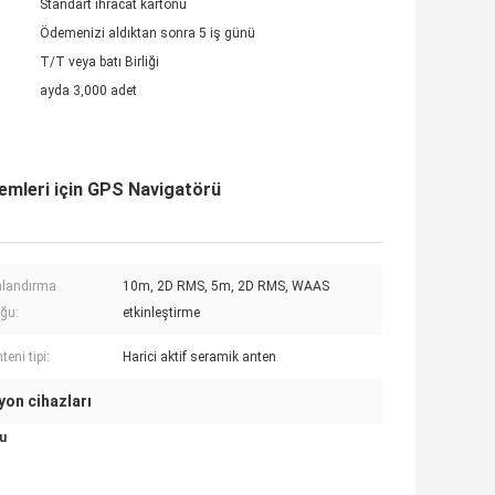
Standart ihracat kartonu
Ödemenizi aldıktan sonra 5 iş günü
T/T veya batı Birliği
ayda 3,000 adet
emleri için GPS Navigatörü
landırma
10m, 2D RMS, 5m, 2D RMS, WAAS
ğu:
etkinleştirme
eni tipi:
Harici aktif seramik anten
yon cihazları
su