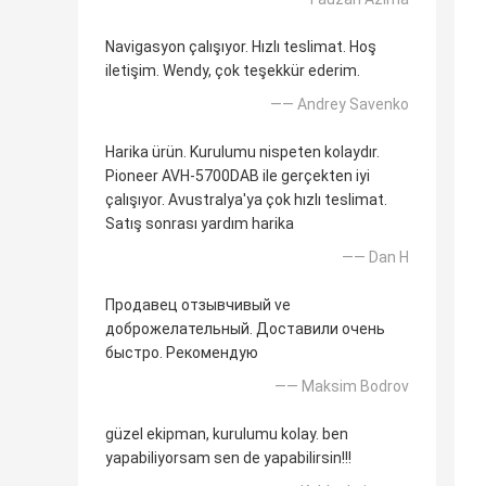
Navigasyon çalışıyor. Hızlı teslimat. Hoş
iletişim. Wendy, çok teşekkür ederim.
—— Andrey Savenko
Harika ürün. Kurulumu nispeten kolaydır.
Pioneer AVH-5700DAB ile gerçekten iyi
çalışıyor. Avustralya'ya çok hızlı teslimat.
Satış sonrası yardım harika
—— Dan H
Продавец отзывчивый ve
доброжелательный. Доставили очень
быстро. Рекомендую
—— Maksim Bodrov
güzel ekipman, kurulumu kolay. ben
yapabiliyorsam sen de yapabilirsin!!!