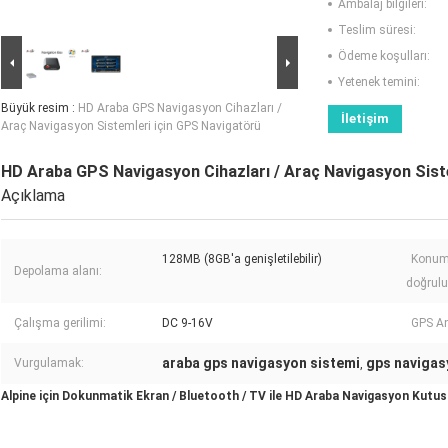
Ambalaj bilgileri:
Teslim süresi:
Ödeme koşulları:
Yetenek temini:
Büyük resim :
HD Araba GPS Navigasyon Cihazları /
İletişim
Araç Navigasyon Sistemleri için GPS Navigatörü
HD Araba GPS Navigasyon Cihazları / Araç Navigasyon Sist
Açıklama
128MB (8GB'a genişletilebilir)
Konum
Depolama alanı:
doğrulu
Çalışma gerilimi:
DC 9-16V
GPS Ant
araba gps navigasyon sistemi
gps navigas
Vurgulamak:
,
Alpine için Dokunmatik Ekran / Bluetooth / TV ile HD Araba Navigasyon Kutu