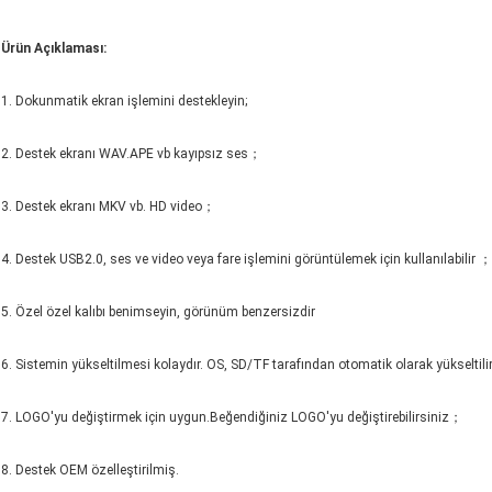
Ürün Açıklaması
:
1. Dokunmatik ekran işlemini destekleyin;
2. Destek ekranı WAV.APE vb kayıpsız ses；
3. Destek ekranı MKV vb. HD video；
4. Destek USB2.0, ses ve video veya fare işlemini görüntülemek için kullanılabilir ；
5. Özel özel kalıbı benimseyin, görünüm benzersizdir
6. Sistemin yükseltilmesi kolaydır. OS, SD/TF tarafından otomatik olarak yükseltil
7. LOGO'yu değiştirmek için uygun.Beğendiğiniz LOGO'yu değiştirebilirsiniz；
8. Destek OEM özelleştirilmiş.