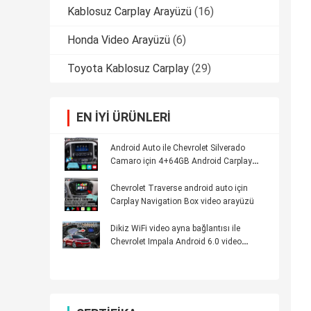
Kablosuz Carplay Arayüzü
(16)
Honda Video Arayüzü
(6)
Toyota Kablosuz Carplay
(29)
EN IYI ÜRÜNLERI
Android Auto ile Chevrolet Silverado
Camaro için 4+64GB Android Carplay
Multimedya Arayüzü
Chevrolet Traverse android auto için
Carplay Navigation Box video arayüzü
Dikiz WiFi video ayna bağlantısı ile
Chevrolet Impala Android 6.0 video
arayüzü