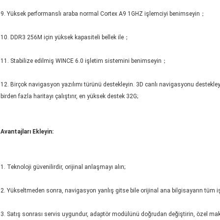
9. Yüksek performanslı araba normal Cortex A9 1GHZ işlemciyi benimseyin；
10. DDR3 256M için yüksek kapasiteli bellek ile；
11. Stabilize edilmiş WINCE 6.0 işletim sistemini benimseyin；
12. Birçok navigasyon yazılımı türünü destekleyin. 3D canlı navigasyonu destekleyi
birden fazla haritayı çalıştırır, en yüksek destek 32G;
Avantajları Ekleyin:
1. Teknoloji güvenilirdir, orijinal anlaşmayı alın;
2. Yükseltmeden sonra, navigasyon yanlış gitse bile orijinal ana bilgisayarın tüm işle
3. Satış sonrası servis uygundur, adaptör modülünü doğrudan değiştirin, özel makine