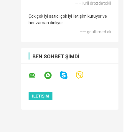
—— iurii drozdetckii
Çok çok iyi satıcı çok iyi iletişim kuruyor ve
her zaman dinliyor
—— goulli med ali
BEN SOHBET ŞIMDI