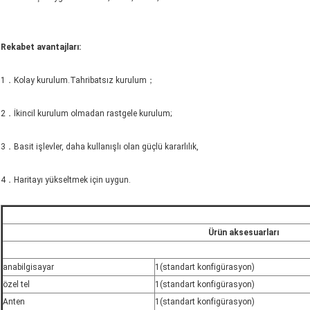
Rekabet avantajları
:
1．Kolay kurulum.Tahribatsız kurulum；
2．İkincil kurulum olmadan rastgele kurulum;
3．Basit işlevler, daha kullanışlı olan güçlü kararlılık,
4．Haritayı yükseltmek için uygun.
Ürün aksesuarları
anabilgisayar
1(standart konfigürasyon)
özel tel
1(standart konfigürasyon)
Anten
1(standart konfigürasyon)