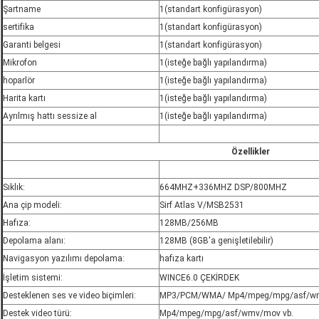
Şartname
1(standart konfigürasyon)
sertifika
1(standart konfigürasyon)
Garanti belgesi
1(standart konfigürasyon)
Mikrofon
1(isteğe bağlı yapılandırma)
hoparlör
1(isteğe bağlı yapılandırma)
Harita kartı
1(isteğe bağlı yapılandırma)
Ayrılmış hattı sessize al
1(isteğe bağlı yapılandırma)
Özellikler
Sıklık:
664MHZ+336MHZ DSP/800MHZ
Ana çip modeli:
Sirf Atlas V/MSB2531
Hafıza:
128MB/256MB
Depolama alanı:
128MB (8GB'a genişletilebilir)
Navigasyon yazılımı depolama:
hafıza kartı
İşletim sistemi:
WINCE6.0 ÇEKİRDEK
Desteklenen ses ve video biçimleri:
MP3/PCM/WMA/ Mp4/mpeg/mpg/asf/wm
Destek video türü:
Mp4/mpeg/mpg/asf/wmv/mov vb.