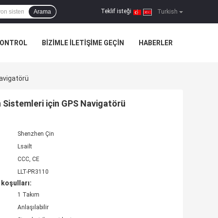
Teklif isteği
Arama
|
Turkish
KONTROL
BIZIMLE ILETIŞIME GEÇIN
HABERLER
avigatörü
 Sistemleri için GPS Navigatörü
Shenzhen Çin
Lsailt
CCC, CE
LLT-PR3110
koşulları:
1 Takım
Anlaşılabilir