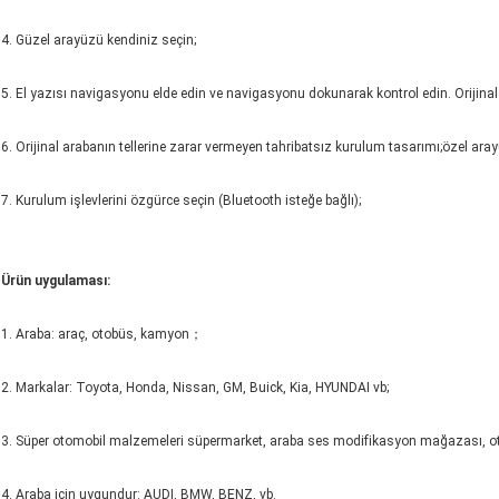
4. Güzel arayüzü kendiniz seçin;
5. El yazısı navigasyonu elde edin ve navigasyonu dokunarak kontrol edin. Orijinal
6. Orijinal arabanın tellerine zarar vermeyen tahribatsız kurulum tasarımı;özel a
7. Kurulum işlevlerini özgürce seçin (Bluetooth isteğe bağlı);
Ürün uygulaması:
1. Araba: araç, otobüs, kamyon；
2. Markalar: Toyota, Honda, Nissan, GM, Buick, Kia, HYUNDAI vb;
3. Süper otomobil malzemeleri süpermarket, araba ses modifikasyon mağazası, oto
4. Araba için uygundur: AUDI, BMW, BENZ, vb.