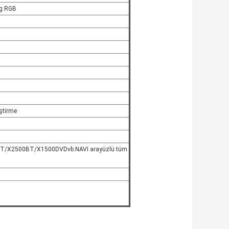
og RGB
ştirme
T/X2500BT/X1500DVDvb.NAVI arayüzlü tüm