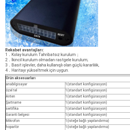
Rekabet avantajları
:
1．Kolay kurulum.Tahribatsız kurulum；
2．İkincil kurulum olmadan rastgele kurulum;
3．Basit işlevler, daha kullanışlı olan güçlü kararlılık,
4．Haritayı yükseltmek için uygun.
Ürün aksesuarları
anabilgisayar
1(standart konfigürasyon)
özel tel
1(standart konfigürasyon)
Anten
1(standart konfigürasyon)
Şartname
1(standart konfigürasyon)
sertifika
1(standart konfigürasyon)
Garanti belgesi
1(standart konfigürasyon)
Mikrofon
1(isteğe bağlı yapılandırma)
hoparlör
1(isteğe bağlı yapılandırma)