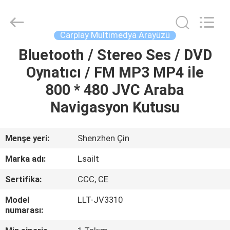
Shenzhen
Xinsongxia
Automobile
Electron
Co.,Ltd.
Carplay Multimedya Arayüzü
All
Rights
Reserved.
Bluetooth / Stereo Ses / DVD
EV
Oynatıcı / FM MP3 MP4 ile
ÜRÜN:%
800 * 480 JVC Araba
S
Navigasyon Kutusu
VİDEOLAR
Menşe yeri:
Shenzhen Çin
Marka adı:
Lsailt
HAKKIMIZDA
Sertifika:
CCC, CE
FABRIKA
Model
LLT-JV3310
numarası:
TURU