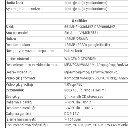
Harita kartı
1(isteğe bağlı yapılandırma)
Ayrılmış hattı sessize al
1(isteğe bağlı yapılandırma)
Özellikler
Sıklık:
664MHZ+336MHZ DSP/800MHZ
Ana çip modeli:
Sirf Atlas V/MSB2531
Hafıza:
128MB/256MB
Depolama alanı:
128MB (8GB'a genişletilebilir)
Navigasyon yazılımı depolama:
hafıza kartı
İşletim sistemi:
WINCE6.0 ÇEKİRDEK
Desteklenen ses ve video biçimleri:
MP3/PCM/WMA/ Mp4/mpeg/mpg/asf/wm
Destek video türü:
Mp4/mpeg/mpg/asf/wmv/mov vb.
Video çıkış formatı:
Kompozit Video(CVBS,Y/C,YPbPr)/ Anal
Video çıkış voltajı:
1.0Vpp/75Ω
Çözünürlük:
800X480 (direnç ile seçim)
Ses çıkışı:
Çift kanallı CD stereo ses
Çalışma sıcaklığı:
～40°C ila +85°C
Depolama sıcaklığı:
～40°C ila +100°C
Çalışma gerilimi:
DC 9-16V
İzleme hassasiyeti:
～161dBm
Konumlandırma doğruluğu:
10m, 2D RMS,5m, 2D RMS, WAAS etkinle