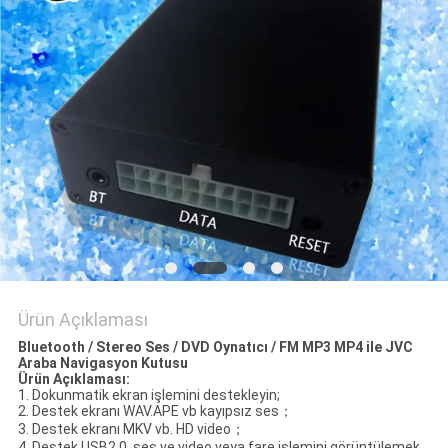
PRIVACY
POLICY
Ürün Açıklaması
Bluetooth / Stereo Ses / DVD Oynatıcı / FM MP3 MP4 ile JVC
Araba Navigasyon Kutusu
Ürün Açıklaması
:
1. Dokunmatik ekran işlemini destekleyin;
2. Destek ekranı WAV.APE vb kayıpsız ses；
3. Destek ekranı MKV vb. HD video；
4. Destek USB2.0, ses ve video veya fare işlemini görüntülemek