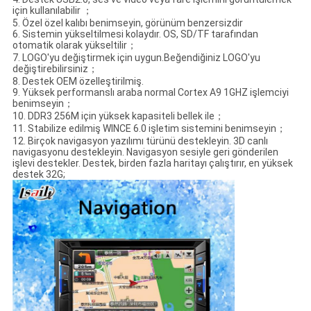
için kullanılabilir ；
5. Özel özel kalıbı benimseyin, görünüm benzersizdir
6. Sistemin yükseltilmesi kolaydır. OS, SD/TF tarafından
otomatik olarak yükseltilir；
7. LOGO'yu değiştirmek için uygun.Beğendiğiniz LOGO'yu
değiştirebilirsiniz；
8. Destek OEM özelleştirilmiş.
9. Yüksek performanslı araba normal Cortex A9 1GHZ işlemciyi
benimseyin；
10. DDR3 256M için yüksek kapasiteli bellek ile；
11. Stabilize edilmiş WINCE 6.0 işletim sistemini benimseyin；
12. Birçok navigasyon yazılımı türünü destekleyin. 3D canlı
navigasyonu destekleyin. Navigasyon sesiyle geri gönderilen
işlevi destekler. Destek, birden fazla haritayı çalıştırır, en yüksek
destek 32G;