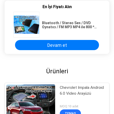
En İyi Fiyatı Alın
Bluetooth / Stereo Ses / DVD
Oynatıcı / FM MP3 MP4 ile 800 *
480 JVC Araba Navigasyon Kutusu
Devam et
Ürünleri
Chevrolet Impala Android
6.0 Video Arayüzü
MOQ:10 adet
TEMAS