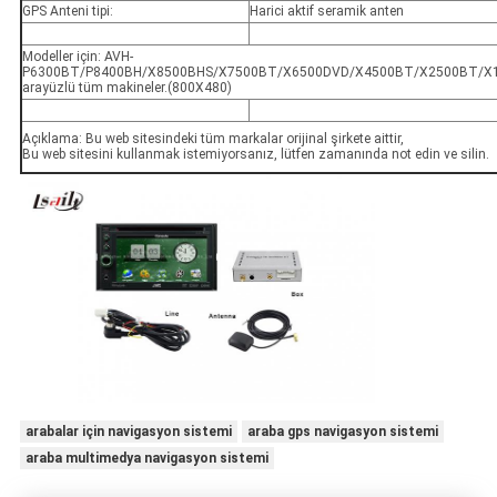
GPS Anteni tipi:
Harici aktif seramik anten
Modeller için: AVH‐
P6300BT/P8400BH/X8500BHS/X7500BT/X6500DVD/X4500BT/X2500BT/X1
arayüzlü tüm makineler.(800X480)
Açıklama: Bu web sitesindeki tüm markalar orijinal şirkete aittir,
Bu web sitesini kullanmak istemiyorsanız, lütfen zamanında not edin ve silin.
arabalar için navigasyon sistemi
araba gps navigasyon sistemi
araba multimedya navigasyon sistemi