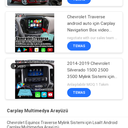
Chevrolet Traverse
android auto için Carplay
Navigation Box video
arayüzü
negotiate with our sales team MOQ:10 adet
TEMAS
2014-2019 Chevrolet
Silverado 1500 2500
3500 Mylink Sistemi için
Lsailt Android
Anlaşılabilir MOQ:1 Takım
Navigasyon Multimedya
TEMAS
Arayüzü
Carplay Multimedya Arayüzü
Chevrolet Equinox Traverse Mylink Sistemi için Lsailt Android
Carplay Multimedya Arayüzü