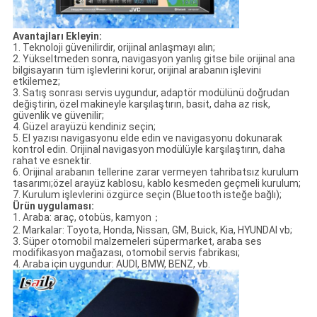
Avantajları Ekleyin:
1. Teknoloji güvenilirdir, orijinal anlaşmayı alın;
2. Yükseltmeden sonra, navigasyon yanlış gitse bile orijinal ana
bilgisayarın tüm işlevlerini korur, orijinal arabanın işlevini
etkilemez;
3. Satış sonrası servis uygundur, adaptör modülünü doğrudan
değiştirin, özel makineyle karşılaştırın, basit, daha az risk,
güvenlik ve güvenilir;
4. Güzel arayüzü kendiniz seçin;
5. El yazısı navigasyonu elde edin ve navigasyonu dokunarak
kontrol edin. Orijinal navigasyon modülüyle karşılaştırın, daha
rahat ve esnektir.
6. Orijinal arabanın tellerine zarar vermeyen tahribatsız kurulum
tasarımı;özel arayüz kablosu, kablo kesmeden geçmeli kurulum;
7. Kurulum işlevlerini özgürce seçin (Bluetooth isteğe bağlı);
Ürün uygulaması:
1. Araba: araç, otobüs, kamyon；
2. Markalar: Toyota, Honda, Nissan, GM, Buick, Kia, HYUNDAI vb;
3. Süper otomobil malzemeleri süpermarket, araba ses
modifikasyon mağazası, otomobil servis fabrikası;
4. Araba için uygundur: AUDI, BMW, BENZ, vb.