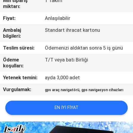
Min sipariş
1 Takım
miktarı:
KALITE
Fiyat:
Anlaşılabilir
KONTROL
Ambalaj
Standart ihracat kartonu
bilgileri:
BIZIMLE
Teslim süresi:
Ödemenizi aldıktan sonra 5 iş günü
ILETIŞIME
Ödeme
T/T veya batı Birliği
GEÇIN
koşulları:
Yetenek temini:
ayda 3,000 adet
HABERLER
Vurgulamak:
,
gps araç navigatörü
gps navigasyon cihazları
VAKALAR
EN IYI FIYAT
SITE
HARITASI