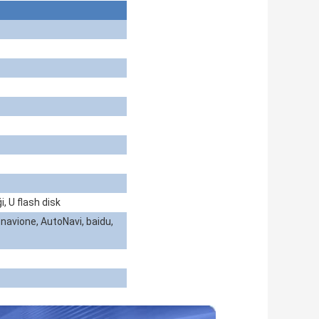
, U flash disk
navione, AutoNavi, baidu,