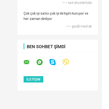
—— iurii drozdetckii
Çok çok iyi satıcı çok iyi iletişim kuruyor ve
her zaman dinliyor
—— goulli med ali
BEN SOHBET ŞIMDI