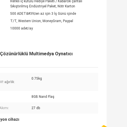
Renkli iç kutulu Hediye Paketi / Kabarcık çantalı
Sıkıştırılmış Endüstriyel Paket, Nötr Karton
500 ADET&#39;ten az için 3 İş Günü içinde
T/T, Western Union, MoneyGram, Paypal
10000 adet/ay
Çözünürlüklü Multimedya Oynatıcı
0.75kg
Wt
ağırlık
:
8GB Nand Flaş
Akımı:
27 db
yon cihazı