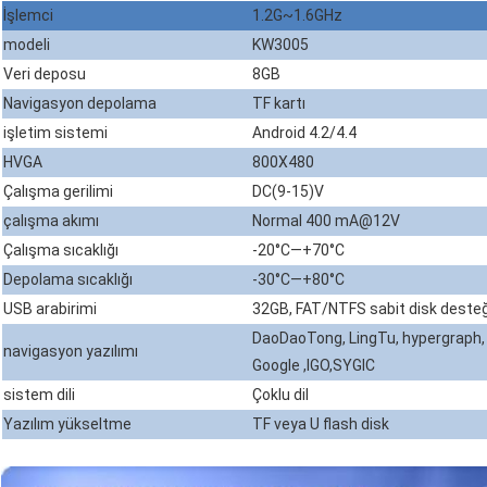
İşlemci
1.2G~1.6GHz
modeli
KW3005
Veri deposu
8GB
Navigasyon depolama
TF kartı
işletim sistemi
Android 4.2/4.4
HVGA
800X480
Çalışma gerilimi
DC(9-15)V
çalışma akımı
Normal 400 mA@12V
Çalışma sıcaklığı
-20°C—+70°C
Depolama sıcaklığı
-30°C—+80°C
USB arabirimi
32GB, FAT/NTFS sabit disk desteği
DaoDaoTong, LingTu, hypergraph, 
navigasyon yazılımı
Google ,IGO,SYGIC
sistem dili
Çoklu dil
Yazılım yükseltme
TF veya U flash disk