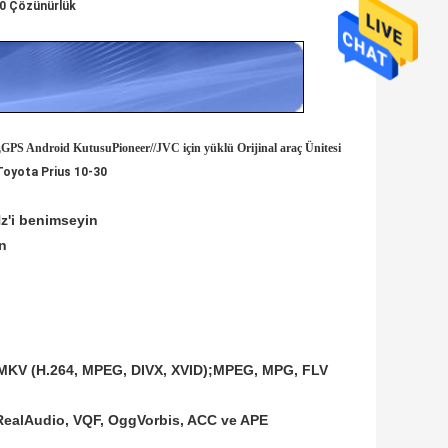
80 Çözünürlük
,
GPS Android Kutusu
Pioneer//JVC için yüklü Orijinal araç Ünitesi
Toyota Prius 10-30
Hz'i benimseyin
ın
b);MKV (H.264, MPEG, DIVX, XVID);MPEG, MPG, FLV
RealAudio, VQF, OggVorbis, ACC ve APE