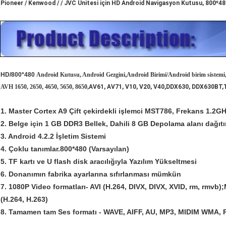
Pioneer / Kenwood / / JVC Ünitesi için HD Android Navigasyon Kutusu, 800*4
HD/800*480
Android Kutusu, Android Gezgini
,
Android Birimi/Android birim sistemi
AVH 1650, 2650, 4650, 5650, 8650,
AV61, AV71, V10, V20, V40,DDX630, DDX630BT,
1. Master Cortex A9 Çift çekirdekli işlemci MST786, Frekans 1.2G
2. Belge için 1 GB DDR3 Bellek, Dahili 8 GB Depolama alanı dağıt
3. Android 4.2.2 İşletim Sistemi
4. Çoklu tanımlar.800*480 (Varsayılan)
5. TF kartı ve U flash disk aracılığıyla Yazılım Yükseltmesi
6. Donanımın fabrika ayarlarına sıfırlanması mümkün
7. 1080P Video formatları- AVI (H.264, DIVX, DIVX, XVID, rm, rmv
(H.264, H.263)
8. Tamamen tam Ses formatı - WAVE, AIFF, AU, MP3, MIDIM WMA, 