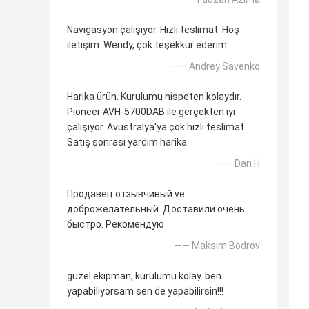
Navigasyon çalışıyor. Hızlı teslimat. Hoş
iletişim. Wendy, çok teşekkür ederim.
—— Andrey Savenko
Harika ürün. Kurulumu nispeten kolaydır.
Pioneer AVH-5700DAB ile gerçekten iyi
çalışıyor. Avustralya'ya çok hızlı teslimat.
Satış sonrası yardım harika
—— Dan H
Продавец отзывчивый ve
доброжелательный. Доставили очень
быстро. Рекомендую
—— Maksim Bodrov
güzel ekipman, kurulumu kolay. ben
yapabiliyorsam sen de yapabilirsin!!!