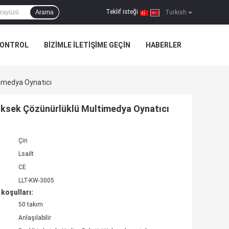
Teklif isteği
Arama
|
Turkish
KONTROL
BIZIMLE ILETIŞIME GEÇIN
HABERLER
imedya Oynatıcı
üksek Çözünürlüklü Multimedya Oynatıcı
Çin
Lsailt
CE
LLT-KW-3005
koşulları:
50 takım
Anlaşılabilir