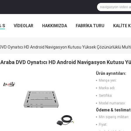
% S
VİDEOLAR
HAKKIMIZDA
FABRIKA TURU
KALITE 
DVD Oynatıcı HD Android Navigasyon Kutusu Yüksek Çözünürlüklü Mult
Araba DVD Oynatıcı HD Android Navigasyon Kutusu Y
Ürün ayrıntıları:
Menşe yeri:
Marka adı:
Sertifika:
Model numarası:
Ödeme & teslimat 
Min sipariş miktarı:
Fiyat: