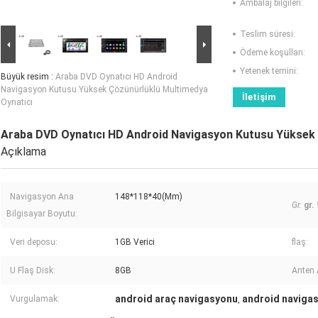
Ambalaj bilgileri:
Teslim süresi:
Ödeme koşulları:
Yetenek temini:
Büyük resim :
Araba DVD Oynatıcı HD Android
Navigasyon Kutusu Yüksek Çözünürlüklü Multimedya
İletişim
Oynatıcı
Araba DVD Oynatıcı HD Android Navigasyon Kutusu Yüksek 
Açıklama
Navigasyon Ana
148*118*40(Mm)
Gr.
gr.
Bilgisayar Boyutu:
Veri deposu:
1GB Verici
flaş:
U Flaş Disk:
8GB
Anten 
android araç navigasyonu
android navigas
Vurgulamak:
,