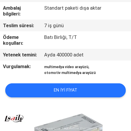
Ambalaj
Standart paketi dışa aktar
KALITE
bilgileri:
KONTROL
Teslim süresi:
7 iş günü
Ödeme
Batı Birliği, T/T
BIZIMLE
koşulları:
ILETIŞIME
Yetenek temini:
Ayda 400000 adet
GEÇIN
Vurgulamak:
,
multimedya video arayüzü
otomotiv multimedya arayüzü
HABERLER
EN IYI FIYAT
VAKALAR
SITE
HARITASI