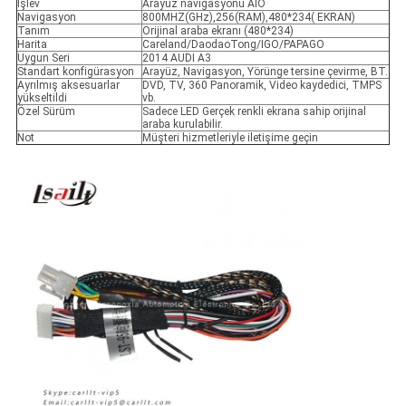
İşlev
Arayüz navigasyonu AIO
Navigasyon
800MHZ(GHz),256(RAM),480*234( EKRAN)
Tanım
Orijinal araba ekranı (480*234)
Harita
Careland/DaodaoTong/IGO/PAPAGO
Uygun Seri
2014 AUDI A3
Standart konfigürasyon
Arayüz, Navigasyon, Yörünge tersine çevirme, BT.
Ayrılmış aksesuarlar
DVD, TV, 360 Panoramik, Video kaydedici, TMPS
yükseltildi
vb.
Özel Sürüm
Sadece LED Gerçek renkli ekrana sahip orijinal
araba kurulabilir.
Not
Müşteri hizmetleriyle iletişime geçin