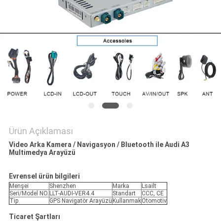
PRIVACY
POLICY
Ürün Açıklaması
Video Arka Kamera / Navigasyon / Bluetooth ile Audi A3
Multimedya Arayüzü
Evrensel ürün bilgileri
Menşei
Shenzhen
Marka
Lsailt
Seri/Model NO.
LLT-AUDI-VER4.4
Standart
CCC, CE
Tip
GPS Navigatör Arayüzü
Kullanmak
Otomotiv
Ticaret Şartları