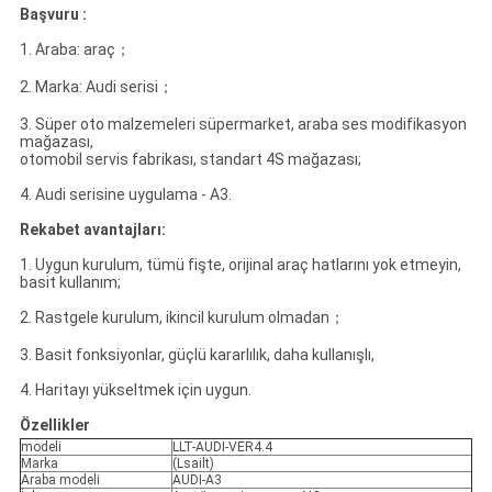
Başvuru :
1. Araba: araç；
2. Marka: Audi serisi；
3. Süper oto malzemeleri süpermarket, araba ses modifikasyon
mağazası,
otomobil servis fabrikası, standart 4S mağazası;
4. Audi serisine uygulama - A3.
Rekabet avantajları:
1. Uygun kurulum, tümü fişte, orijinal araç hatlarını yok etmeyin,
basit kullanım;
2. Rastgele kurulum, ikincil kurulum olmadan；
3. Basit fonksiyonlar, güçlü kararlılık, daha kullanışlı,
4. Haritayı yükseltmek için uygun.
Özellikler
modeli
LLT-AUDI-VER4.4
Marka
(Lsailt)
Araba modeli
AUDI-A3