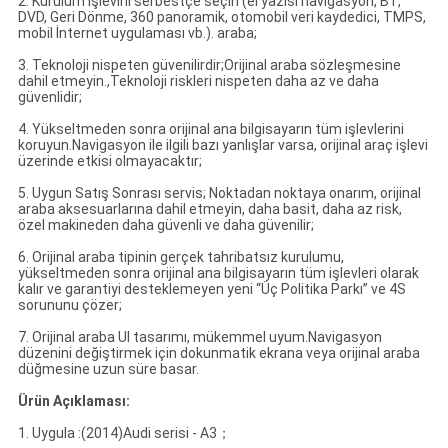
2. Kurulum işlevini serbestçe seçin (el yazısı navigasyon, BT,
DVD, Geri Dönme, 360 panoramik, otomobil veri kaydedici, TMPS,
mobil İnternet uygulaması vb.). araba;
3. Teknoloji nispeten güvenilirdir;Orijinal araba sözleşmesine
dahil etmeyin.,Teknoloji riskleri nispeten daha az ve daha
güvenlidir;
4. Yükseltmeden sonra orijinal ana bilgisayarın tüm işlevlerini
koruyun.Navigasyon ile ilgili bazı yanlışlar varsa, orijinal araç işlevi
üzerinde etkisi olmayacaktır;
5. Uygun Satış Sonrası servis; Noktadan noktaya onarım, orijinal
araba aksesuarlarına dahil etmeyin, daha basit, daha az risk,
özel makineden daha güvenli ve daha güvenilir;
6. Orijinal araba tipinin gerçek tahribatsız kurulumu,
yükseltmeden sonra orijinal ana bilgisayarın tüm işlevleri olarak
kalır ve garantiyi desteklemeyen yeni “Üç Politika Parkı” ve 4S
sorununu çözer;
7. Orijinal araba UI tasarımı, mükemmel uyum.Navigasyon
düzenini değiştirmek için dokunmatik ekrana veya orijinal araba
düğmesine uzun süre basar.
Ürün Açıklaması:
1. Uygula :(2014)Audi serisi - A3；