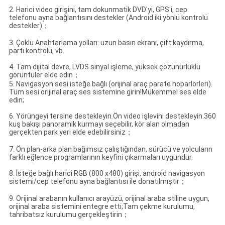
2. Harici video girişini, tam dokunmatik DVD'yi, GPS'i, cep
telefonu ayna bağlantısını destekler (Android iki yönlü kontrolü
destekler)；
3. Çoklu Anahtarlama yolları: uzun basın ekranı, çift kaydırma,
parti kontrolü, vb.
4. Tam dijital devre, LVDS sinyal işleme, yüksek çözünürlüklü
görüntüler elde edin；
5. Navigasyon sesi isteğe bağlı (orijinal araç parate hoparlörleri).
Tüm sesi orijinal araç ses sistemine girin!Mükemmel ses elde
edin;
6. Yörüngeyi tersine destekleyin.Ön video işlevini destekleyin.360
kuş bakışı panoramik kurmayı seçebilir, kör alan olmadan
gerçekten park yeri elde edebilirsiniz；
7. Ön plan-arka plan bağımsız çalıştığından, sürücü ve yolcuların
farklı eğlence programlarının keyfini çıkarmaları uygundur.
8. İsteğe bağlı harici RGB (800 x480) girişi, android navigasyon
sistemi/cep telefonu ayna bağlantısı ile donatılmıştır；
9. Orijinal arabanın kullanıcı arayüzü, orijinal araba stiline uygun,
orijinal araba sistemini entegre etti;Tam çekme kurulumu,
tahribatsız kurulumu gerçekleştirin；