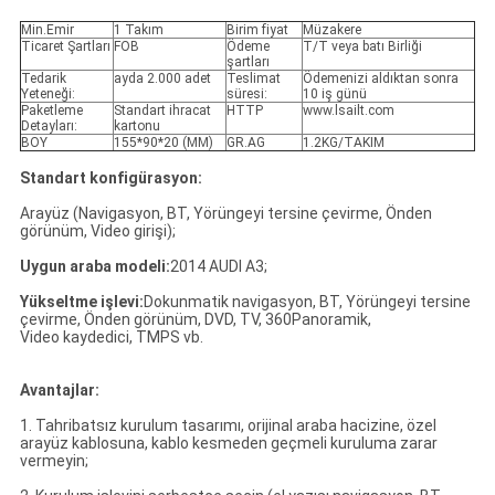
Min.Emir
1 Takım
Birim fiyat
Müzakere
Ticaret Şartları
FOB
Ödeme
T/T veya batı Birliği
şartları
Tedarik
ayda 2.000 adet
Teslimat
Ödemenizi aldıktan sonra
Yeteneği:
süresi:
10 iş günü
Paketleme
Standart ihracat
HTTP
www.lsailt.com
Detayları:
kartonu
BOY
155*90*20 (MM)
GR.AG
1.2KG/TAKIM
Standart konfigürasyon:
Arayüz (Navigasyon, BT, Yörüngeyi tersine çevirme, Önden
görünüm, Video girişi);
Uygun araba modeli:
2014 AUDI A3;
Yükseltme işlevi:
Dokunmatik navigasyon, BT, Yörüngeyi tersine
çevirme, Önden görünüm, DVD, TV, 360Panoramik,
Video kaydedici, TMPS vb.
Avantajlar:
1. Tahribatsız kurulum tasarımı, orijinal araba hacizine, özel
arayüz kablosuna, kablo kesmeden geçmeli kuruluma zarar
vermeyin;