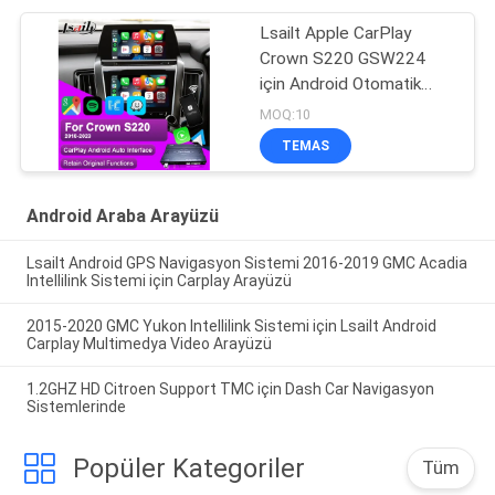
Lsailt Apple CarPlay
Crown S220 GSW224
için Android Otomatik
Modülü 2018-2022
MOQ:10
Entegre Mobil Telefon
TEMAS
Yansıtıcı, Geri Kamera
Android Araba Arayüzü
Lsailt Android GPS Navigasyon Sistemi 2016-2019 GMC Acadia
Intellilink Sistemi için Carplay Arayüzü
2015-2020 GMC Yukon Intellilink Sistemi için Lsailt Android
Carplay Multimedya Video Arayüzü
1.2GHZ HD Citroen Support TMC için Dash Car Navigasyon
Sistemlerinde
Popüler Kategoriler
Tüm