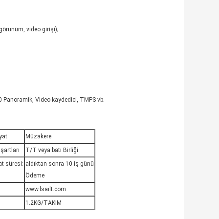
örünüm, video girişi);
 Panoramik, Video kaydedici, TMPS vb.
yat
Müzakere
artları
T/T veya batı Birliği
t süresi:
aldıktan sonra 10 iş günü
Ödeme
www.lsailt.com
1.2KG/TAKIM