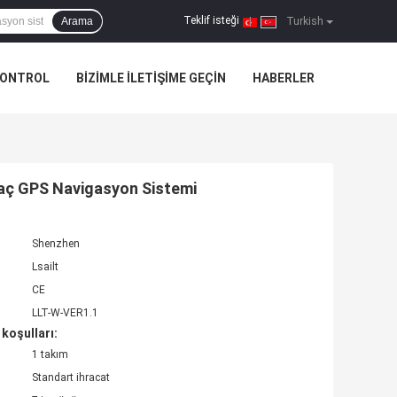
Teklif isteği
Arama
|
Turkish
KONTROL
BIZIMLE ILETIŞIME GEÇIN
HABERLER
raç GPS Navigasyon Sistemi
Shenzhen
Lsailt
CE
LLT-W-VER1.1
koşulları:
1 takım
Standart ihracat