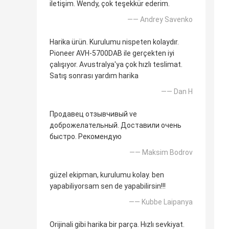
iletişim. Wendy, çok teşekkür ederim.
—— Andrey Savenko
Harika ürün. Kurulumu nispeten kolaydır.
Pioneer AVH-5700DAB ile gerçekten iyi
çalışıyor. Avustralya'ya çok hızlı teslimat.
Satış sonrası yardım harika
—— Dan H
Продавец отзывчивый ve
доброжелательный. Доставили очень
быстро. Рекомендую
—— Maksim Bodrov
güzel ekipman, kurulumu kolay. ben
yapabiliyorsam sen de yapabilirsin!!!
—— Kubbe Laipanya
Orijinali gibi harika bir parça. Hızlı sevkiyat.