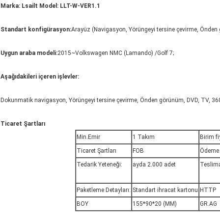
Marka: Lsailt Model: LLT-W-VER1.1
Standart konfigürasyon:
Arayüz (Navigasyon, Yörüngeyi tersine çevirme, Önden g
Uygun araba modeli:
2015~Volkswagen NMC (Lamando) /Golf 7;
Aşağıdakileri içeren işlevler:
Dokunmatik navigasyon, Yörüngeyi tersine çevirme, Önden görünüm, DVD, TV, 360
Ticaret Şartları
Min.Emir
1 Takım
Birim fi
Ticaret Şartları
FOB
Ödeme ş
Tedarik Yeteneği:
ayda 2.000 adet
Teslima
Paketleme Detayları:
Standart ihracat kartonu
HTTP
BOY
155*90*20 (MM)
GR.AG