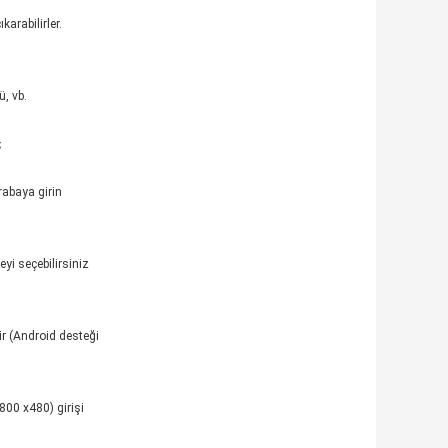
karabilirler.
ü, vb.
n；
rabaya girin
yi seçebilirsiniz
ir (Android desteği
800 x480) girişi