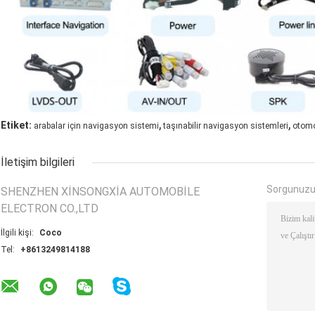
,
,
Etiket:
arabalar için navigasyon sistemi
taşınabilir navigasyon sistemleri
otomo
İletişim bilgileri
Sorgunuzu
SHENZHEN XINSONGXIA AUTOMOBILE
ELECTRON CO.,LTD
İlgili kişi:
Coco
Tel:
+8613249814188