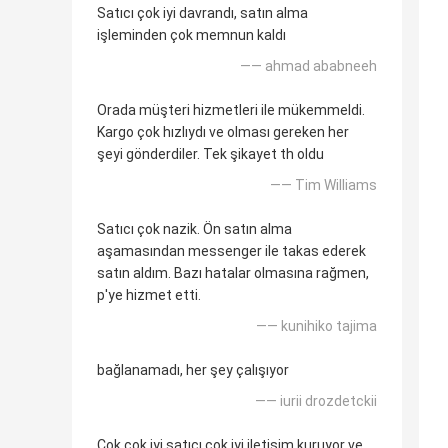
Satıcı çok iyi davrandı, satın alma
işleminden çok memnun kaldı
—— ahmad ababneeh
Orada müşteri hizmetleri ile mükemmeldi.
Kargo çok hızlıydı ve olması gereken her
şeyi gönderdiler. Tek şikayet th oldu
—— Tim Williams
Satıcı çok nazik. Ön satın alma
aşamasından messenger ile takas ederek
satın aldım. Bazı hatalar olmasına rağmen,
p'ye hizmet etti.
—— kunihiko tajima
bağlanamadı, her şey çalışıyor
—— iurii drozdetckii
Çok çok iyi satıcı çok iyi iletişim kuruyor ve