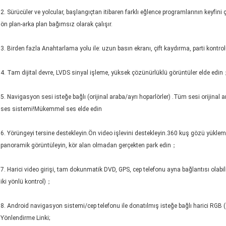
2. Sürücüler ve yolcular, başlangıçtan itibaren farklı eğlence programlarının keyfini çı
ön plan-arka plan bağımsız olarak çalışır.
3. Birden fazla Anahtarlama yolu ile: uzun basın ekranı, çift kaydırma, parti kontrol
4. Tam dijital devre, LVDS sinyal işleme, yüksek çözünürlüklü görüntüler elde edi
5. Navigasyon sesi isteğe bağlı (orijinal araba/ayrı hoparlörler) .Tüm sesi orijinal a
ses sistemi!Mükemmel ses elde edin
6. Yörüngeyi tersine destekleyin.Ön video işlevini destekleyin.360 kuş gözü yükleme
panoramik görüntüleyin, kör alan olmadan gerçekten park edin；
7. Harici video girişi, tam dokunmatik DVD, GPS, cep telefonu ayna bağlantısı olabil
iki yönlü kontrol)；
8. Android navigasyon sistemi/cep telefonu ile donatılmış isteğe bağlı harici RGB (
Yönlendirme Linki;