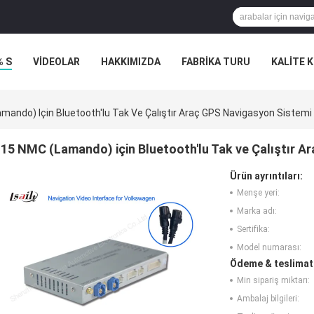
% S
VİDEOLAR
HAKKIMIZDA
FABRIKA TURU
KALITE 
mando) Için Bluetooth'lu Tak Ve Çalıştır Araç GPS Navigasyon Sistemi
15 NMC (Lamando) için Bluetooth'lu Tak ve Çalıştır A
Ürün ayrıntıları:
Menşe yeri:
Marka adı:
Sertifika:
Model numarası:
Ödeme & teslimat 
Min sipariş miktarı:
Ambalaj bilgileri: