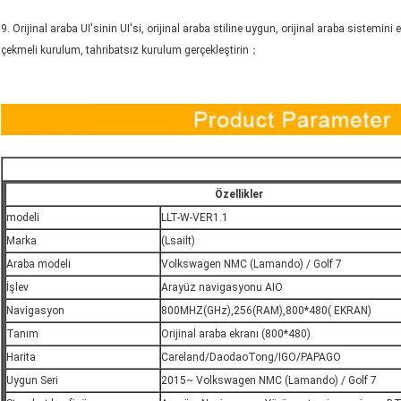
9. Orijinal araba UI'sinin UI'si, orijinal araba stiline uygun, orijinal araba sistemini
çekmeli kurulum, tahribatsız kurulum gerçekleştirin；
Özellikler
modeli
LLT-W-VER1.1
Marka
(Lsailt)
Araba modeli
Volkswagen NMC (Lamando) / Golf 7
İşlev
Arayüz navigasyonu AIO
Navigasyon
800MHZ(GHz),256(RAM),800*480( EKRAN)
Tanım
Orijinal araba ekranı (800*480)
Harita
Careland/DaodaoTong/IGO/PAPAGO
Uygun Seri
2015~ Volkswagen NMC (Lamando) / Golf 7