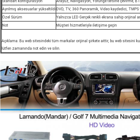
Standart konfigürasyon
Arayüz, Navigasyon, Yörünge tersine çevirme, BT
Ayrılmış aksesuarlar yükseltildi
DVD, TV, 360 Panoramik, Video kaydedici, TMPS 
Özel Sürüm
Yalnızca LED Gerçek renkli ekrana sahip orijinal ar
Not
Müşteri hizmetleriyle iletişime geçin
Açıklama: Bu web sitesindeki tüm markalar orijinal şirkete aittir, bu web sitesini 
lütfen zamanında not edin ve silin.