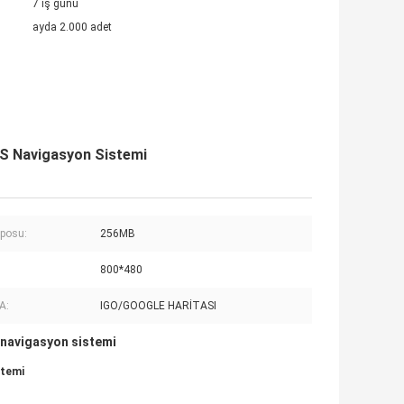
7 iş günü
ayda 2.000 adet
PS Navigasyon Sistemi
eposu:
256MB
800*480
A:
IGO/GOOGLE HARİTASI
navigasyon sistemi
stemi