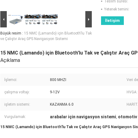
Teslim süresi:
Yetenek temini:
İletişim
Büyük resim :
15 NMC (Lamando) için Bluetooth'lu Tak
ve Çalıştır Araç GPS Navigasyon Sistemi
15 NMC (Lamando) için Bluetooth'lu Tak ve Çalıştır Araç G
Açıklama
İşlemci:
800 MHZI
Veri d
çalışma voltajı:
9-12V
HVGA:
işletim sistemi:
KAZANMA 6.0
HARİT
arabalar için navigasyon sistemi
otomotiv 
Vurgulamak:
,
15 NMC (Lamando) için Bluetooth'lu Tak ve Çalıştır Araç GPS Navigasyon Si