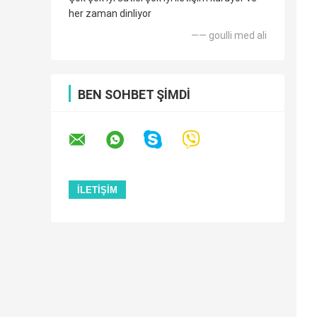
her zaman dinliyor
—— goulli med ali
BEN SOHBET ŞIMDI