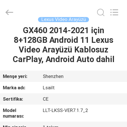
Shenzhen
Xinsongxia
Automobile
Electron
Co.,Ltd.
Lexus Video Arayüzü
All
Rights
Reserved.
GX460 2014-2021 için
EV
8+128GB Android 11 Lexus
ÜRÜN:%
Video Arayüzü Kablosuz
S
CarPlay, Android Auto dahil
VİDEOLAR
Menşe yeri:
Shenzhen
Marka adı:
Lsailt
HAKKIMIZDA
Sertifika:
CE
FABRIKA
Model
LLT-LKSS-VER7.1.7_2
numarası:
TURU