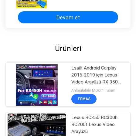
Kablosuz CarPlay, Android Auto
dahil
Devam et
Ürünleri
Lsailt Android Carplay
2016-2019 için Lexus
Video Arayüzü RX 350
RX450h RX200t RX350L
Anlaşılabilir MOQ:1 Takım
RX450L RX300 RX350
TEMAS
Lexus RC350 RC300h
RC200t Lexus Video
Arayüzü