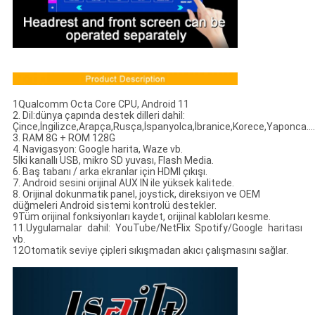
1Qualcomm Octa Core CPU, Android 11
2. Dil:dünya çapında destek dilleri dahil:
Çince,İngilizce,Arapça,Rusça,İspanyolca,İbranice,Korece,Yaponca.....
3. RAM 8G + ROM 128G
4. Navigasyon: Google harita, Waze vb.
5İki kanallı USB, mikro SD yuvası, Flash Media.
6. Baş tabanı / arka ekranlar için HDMI çıkışı.
7. Android sesini orijinal AUX IN ile yüksek kalitede.
8. Orijinal dokunmatik panel, joystick, direksiyon ve OEM
düğmeleri Android sistemi kontrolü destekler.
9Tüm orijinal fonksiyonları kaydet, orijinal kabloları kesme.
11.Uygulamalar dahil: YouTube/NetFlix Spotify/Google haritası
vb.
12Otomatik seviye çipleri sıkışmadan akıcı çalışmasını sağlar.