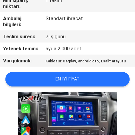
Min sipariş
1 takım
miktarı:
KALITE
Ambalaj
Standart ihracat
KONTROL
bilgileri:
Teslim süresi:
7 iş günü
BIZIMLE
Yetenek temini:
ayda 2.000 adet
ILETIŞIME
Vurgulamak:
,
,
GEÇIN
Kablosuz Carplay
android oto
Lsailt arayüzü
EN IYI FIYAT
HABERLER
VAKALAR
SITE
HARITASI