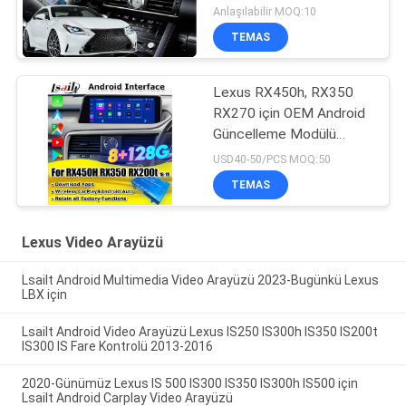
Anlaşılabilir MOQ:10
TEMAS
Lexus RX450h, RX350
RX270 için OEM Android
Güncelleme Modülü
2016-2021 Entegrasyon
USD40-50/PCS MOQ:50
Kablosuz CarPlay,
TEMAS
Android Auto,
YouTube,NetFlix
Lexus Video Arayüzü
Lsailt Android Multimedia Video Arayüzü 2023-Bugünkü Lexus
LBX için
Lsailt Android Video Arayüzü Lexus IS250 IS300h IS350 IS200t
IS300 IS Fare Kontrolü 2013-2016
2020-Günümüz Lexus IS 500 IS300 IS350 IS300h IS500 için
Lsailt Android Carplay Video Arayüzü