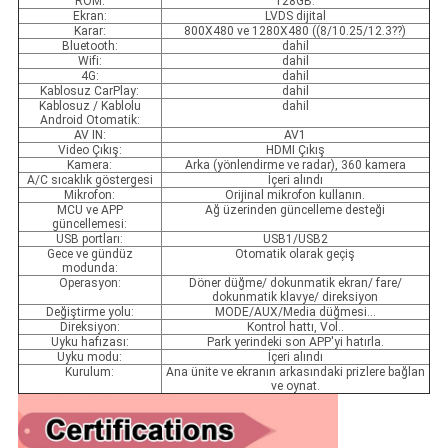
ROM:
128GB.
Ekran:
LVDS dijital
Karar:
800X480 ve 1280X480 ((8/10.25/12.3??)
Bluetooth:
dahil
Wifi:
dahil
4G:
dahil
Kablosuz CarPlay:
dahil
Kablosuz / Kablolu
dahil
Android Otomatik:
AV IN:
AV1
Video Çıkış:
HDMI Çıkış
Kamera:
Arka (yönlendirme ve radar), 360 kamera
A/C sıcaklık göstergesi
İçeri alındı
Mikrofon:
Orijinal mikrofon kullanın.
MCU ve APP
Ağ üzerinden güncelleme desteği
güncellemesi:
USB portları:
USB1/USB2
Gece ve gündüz
Otomatik olarak geçiş
modunda:
Operasyon:
Döner düğme/ dokunmatik ekran/ fare/
dokunmatik klavye/ direksiyon
Değiştirme yolu:
MODE/AUX/Media düğmesi...
Direksiyon:
Kontrol hattı, Vol..
Uyku hafızası:
Park yerindeki son APP'yi hatırla.
Uyku modu:
İçeri alındı
Kurulum:
Ana ünite ve ekranın arkasındaki prizlere bağlan
ve oynat.