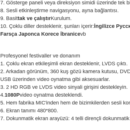
7. Gösterge paneli veya direksiyon simidi üzerinde tek bir 
8. Sesli etkinleştirme navigasyonu, ayna bağlantısı.
9. Basit
tak ve çalıştır
Kurulum.
10. Çoklu diller desteklenir, şunları içerir:
İngilizce P
усс
Farsça Japonca Korece İbranice
vb
Profesyonel festivaller ve donanım
1. Çoklu ekran etkileşimli ekran desteklenir, LVDS çıktı.
2. Arkadan görünüm, 360 kuş gözü kamera kutusu, DVD
USB üzerinden video oynatma gibi aksesuarlar.
3. 2 HD RGB ve LVDS video sinyali girişini destekleyin.
4.
1080P
video oynatma desteklendi.
5. Hem fabrika MIC'inden hem de bizimkilerden sesli ko
6. Ekran tanımı 480*800.
7. Dokunmatik ekran arayüzü: 4 telli dirençli dokunmati