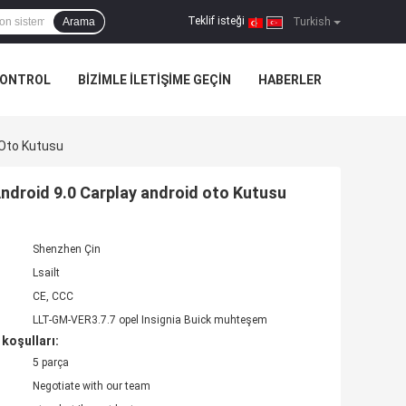
Teklif isteği
Arama
|
Turkish
KONTROL
BIZIMLE ILETIŞIME GEÇIN
HABERLER
 Oto Kutusu
 Android 9.0 Carplay android oto Kutusu
Shenzhen Çin
Lsailt
CE, CCC
LLT-GM-VER3.7.7 opel Insignia Buick muhteşem
koşulları:
5 parça
Negotiate with our team