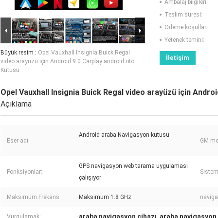
Ambalaj bilgileri:
Teslim süresi:
Ödeme koşulları:
Yetenek temini:
Büyük resim :
Opel Vauxhall Insignia Buick Regal
İletişim
video arayüzü için Android 9.0 Carplay android oto
Kutusu
Opel Vauxhall Insignia Buick Regal video arayüzü için Andro
Açıklama
Android araba Navigasyon kutusu
Eser adı:
GM mode
GPS navigasyon web tarama uygulaması
Fonksiyonlar:
Sistem
çalışıyor
Maksimum Frekans:
Maksimum 1.8 GHz
naviga
araba navigasyon cihazı
araba navigasyon
Vurgulamak:
,