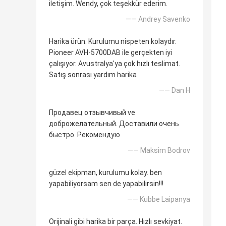
iletişim. Wendy, çok teşekkür ederim.
—— Andrey Savenko
Harika ürün. Kurulumu nispeten kolaydır.
Pioneer AVH-5700DAB ile gerçekten iyi
çalışıyor. Avustralya'ya çok hızlı teslimat.
Satış sonrası yardım harika
—— Dan H
Продавец отзывчивый ve
доброжелательный. Доставили очень
быстро. Рекомендую
—— Maksim Bodrov
güzel ekipman, kurulumu kolay. ben
yapabiliyorsam sen de yapabilirsin!!!
—— Kubbe Laipanya
Orijinali gibi harika bir parça. Hızlı sevkiyat.