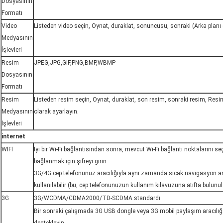
Dosyasının
Formatı
Video
Listeden video seçin, Oynat, duraklat, sonuncusu, sonraki (Arka planı
Medyasının
İşlevleri
Resim
JPEG,JPG,GIF,PNG,BMP,WBMP
Dosyasının
Formatı
Resim
Listeden resim seçin, Oynat, duraklat, son resim, sonraki resim, Resi
Medyasının
olarak ayarlayın.
İşlevleri
internet
WİFİ
İyi bir Wi-Fi bağlantısından sonra, mevcut Wi-Fi bağlantı noktalarını seç
bağlanmak için şifreyi girin
3G/4G cep telefonunuz aracılığıyla aynı zamanda sıcak navigasyon ana
kullanılabilir (bu, cep telefonunuzun kullanım kılavuzuna atıfta bulunu
3G
3G/WCDMA/CDMA2000/TD-SCDMA standardı
Bir sonraki çalışmada 3G USB dongle veya 3G mobil paylaşım aracılığı