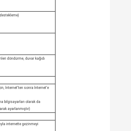
 destekleme)
mleri döndürme, duvar kağıdı
in, İnternet'ten sonra İnternet'e
 bilgisayarları olarak da
larak ayarlanmıştır)
yla internette gezinmeyi