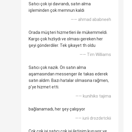
Satıcı çok iyi davrandı, satın alma
işleminden çok memnun kaldı
—— ahmad ababneeh
Orada müşteri hizmetleri ile mükemmeldi.
Kargo çok hızlıydı ve olması gereken her
şeyi gönderdiler. Tek şikayet th oldu
—— Tim Williams
Satıcı çok nazik. Ön satın alma
aşamasından messenger ile takas ederek
satın aldım. Bazı hatalar olmasına rağmen,
p'ye hizmet etti.
—— kunihiko tajima
bağlanamadı, her şey çalışıyor
—— iurii drozdetckii
Çok çok iyi satıcı çok iyi iletişim kuruyor ve