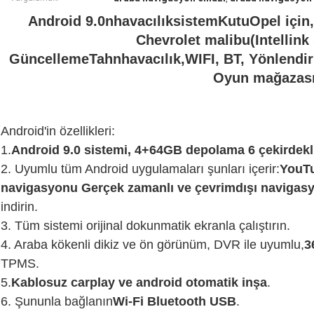
Android 9.0
n
havacılık
sistem
Kutu
Opel için
,
Chevrolet malibu
(Intellin
Güncelleme
T
ah
n
havacılık,
WIFI, BT,
Yönlendir
Oyun mağazas
Android'in özellikleri:
1.
Android 9.0 sistemi, 4+64GB depolama 6 çekirdekl
2. Uyumlu tüm Android uygulamaları şunları içerir:
YouTu
navigasyonu Gerçek zamanlı ve çevrimdışı navigas
indirin.
3. Tüm sistemi orijinal dokunmatik ekranla çalıştırın.
4. Araba kökenli dikiz ve ön görünüm, DVR ile uyumlu,
3
TPMS.
5.
Kablosuz carplay ve android otomatik inşa
.
6. Şununla bağlanın
Wi-Fi Bluetooth USB
.