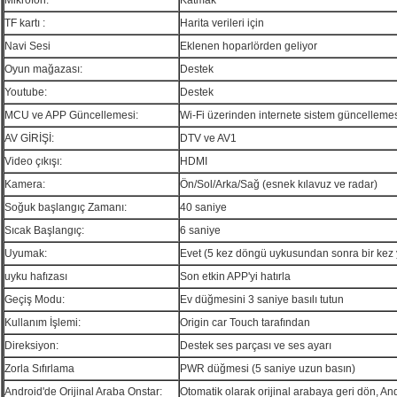
Mikrofon:
Katmak
TF kartı :
Harita verileri için
Navi Sesi
Eklenen hoparlörden geliyor
Oyun mağazası:
Destek
Youtube:
Destek
MCU ve APP Güncellemesi:
Wi-Fi üzerinden internete sistem güncelleme
AV GİRİŞİ:
DTV ve AV1
Video çıkışı:
HDMI
Kamera:
Ön/Sol/Arka/Sağ (esnek kılavuz ve radar)
Soğuk başlangıç ​​Zamanı:
40 saniye
Sıcak Başlangıç:
6 saniye
Uyumak:
Evet (5 kez döngü uykusundan sonra bir kez 
uyku hafızası
Son etkin APP'yi hatırla
Geçiş Modu:
Ev düğmesini 3 saniye basılı tutun
Kullanım İşlemi:
Origin car Touch tarafından
Direksiyon:
Destek ses parçası ve ses ayarı
Zorla Sıfırlama
PWR düğmesi (5 saniye uzun basın)
Android'de Orijinal Araba Onstar:
Otomatik olarak orijinal arabaya geri dön, An