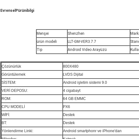
Evrensel
P
ürün
i
bilgi
Menşei
Shenzhen
Mark
ürün modeli
LLT-GM-VER3.7.7
Stan
Tip
Android Video Arayüzü
Kull
Çözünürlük
800X480
Görüntülemek
LVDS Dijital
SİSTEM:
Android işletim sistemi 9.0
VERİ DEPOSU:
4 cigabayt
ROM:
64 GB EMMC
CPU MODELİ
PX6
WİFİ:
Destek
BT:
Destek
Yönlendirme Linki:
Android smartphonr ve iPhone'dan