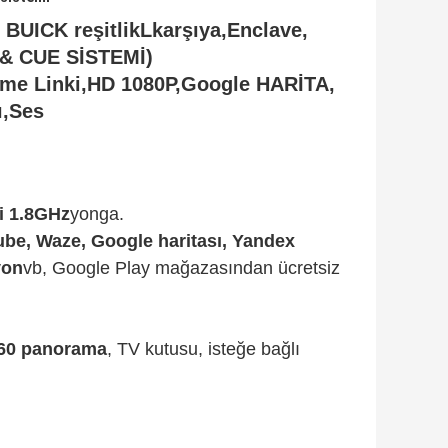
BUICK
r
eşitlik
L
karşıya,
E
nclave
,
k & CUE SİSTEMİ)
me Linki
,HD 1080P,Google HARİTA,
ı
,Ses
i 1.8GHz
yonga.
be, Waze, Google haritası, Yandex
yon
vb, Google Play mağazasından ücretsiz
60 panorama
, TV kutusu, isteğe bağlı