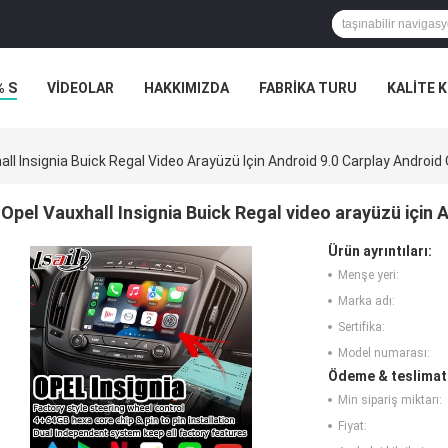
% S
VİDEOLAR
HAKKIMIZDA
FABRIKA TURU
KALITE 
all Insignia Buick Regal Video Arayüzü Için Android 9.0 Carplay Android
Opel Vauxhall Insignia Buick Regal video arayüzü için
Ürün ayrıntıları:
Menşe yeri:
Marka adı:
Sertifika:
Model numarası:
Ödeme & teslimat 
Min sipariş miktarı:
Fiyat: