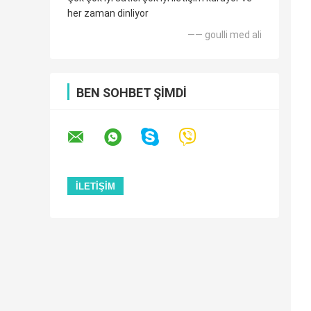
her zaman dinliyor
—— goulli med ali
BEN SOHBET ŞIMDI