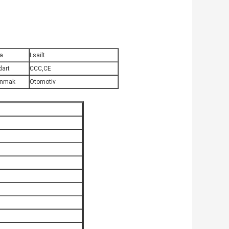
a
Lsailt
dart
CCC,CE
anmak
Otomotiv