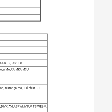
u USB1.0, USB2.0
TA,WMA,RA,MKA,M3U
lma, tekrar çalma, 3 d efekt ID3
DIVX,AVI,ASF,WMV,FLV,TS,WEBM.