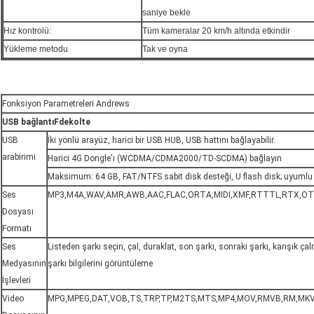
saniye bekle
Hız kontrolü:
Tüm kameralar 20 km/h altında etkindir
Yükleme metodu
Tak ve oyna
Fonksiyon Parametreleri Andrews
USB bağlantı
F
dekolte
USB
İki yönlü arayüz, harici bir USB HUB, USB hattını bağlayabilir.
arabirimi
Harici 4G Dongle'ı (WCDMA/CDMA2000/TD-SCDMA) bağlayın
Maksimum: 64 GB, FAT/NTFS sabit disk desteği, U flash disk; uyuml
Ses
MP3,M4A,WAV,AMR,AWB,AAC,FLAC,ORTA,MIDI,XMF,RTTTL,RTX,O
Dosyası
Formatı
Ses
Listeden şarkı seçin, çal, duraklat, son şarkı, sonraki şarkı, karışık ça
Medyasının
şarkı bilgilerini görüntüleme
İşlevleri
Video
MPG,MPEG,DAT,VOB,TS,TRP,TP,M2TS,MTS,MP4,MOV,RMVB,RM,MKV,