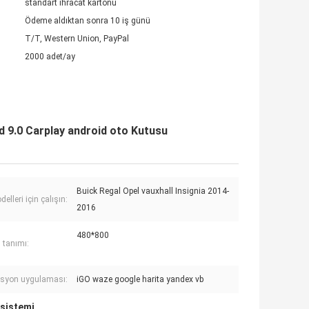
standart ihracat kartonu
Ödeme aldıktan sonra 10 iş günü
T/T, Western Union, PayPal
2000 adet/ay
id 9.0 Carplay android oto Kutusu
Buick Regal Opel vauxhall Insignia 2014-
lleri için çalışın:
2016
480*800
 tanımı:
syon uygulaması:
iGO waze google harita yandex vb
 sistemi