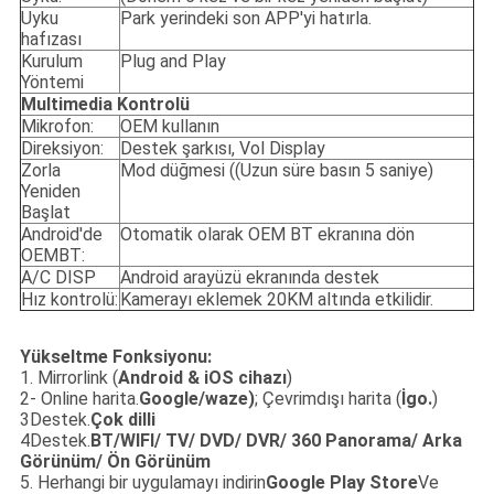
Uyku
Park yerindeki son APP'yi hatırla.
hafızası
Kurulum
Plug and Play
Yöntemi
Multimedia Kontrolü
Mikrofon:
OEM kullanın
Direksiyon:
Destek şarkısı, Vol Display
Zorla
Mod düğmesi ((Uzun süre basın 5 saniye)
Yeniden
Başlat
Android'de
Otomatik olarak OEM BT ekranına dön
OEMBT:
A/C DISP
Android arayüzü ekranında destek
Hız kontrolü:
Kamerayı eklemek 20KM altında etkilidir.
Yükseltme Fonksiyonu:
1. Mirrorlink (
Android & iOS cihazı
)
2- Online harita.
Google/waze)
; Çevrimdışı harita (
İgo.
)
3Destek.
Çok dilli
4Destek.
BT/WIFI/ TV/ DVD/ DVR/ 360 Panorama/ Arka
Görünüm/ Ön Görünüm
5. Herhangi bir uygulamayı indirin
Google Play Store
Ve