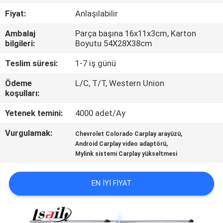
Fiyat:
Anlaşılabilir
KALITE
Ambalaj
Parça başına 16x11x3cm, Karton
KONTROL
bilgileri:
Boyutu 54X28X38cm
Teslim süresi:
1-7 iş günü
BIZIMLE
Ödeme
L/C, T/T, Western Union
ILETIŞIME
koşulları:
GEÇIN
Yetenek temini:
4000 adet/Ay
Vurgulamak:
,
HABERLER
Chevrolet Colorado Carplay arayüzü
,
Android Carplay video adaptörü
Mylink sistemi Carplay yükseltmesi
VAKALAR
EN IYI FIYAT
SITEMAP