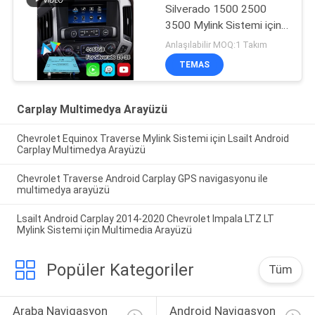
Silverado 1500 2500
3500 Mylink Sistemi için
Lsailt Android
Anlaşılabilir MOQ:1 Takım
Navigasyon Multimedya
TEMAS
Arayüzü
Carplay Multimedya Arayüzü
Chevrolet Equinox Traverse Mylink Sistemi için Lsailt Android
Carplay Multimedya Arayüzü
Chevrolet Traverse Android Carplay GPS navigasyonu ile
multimedya arayüzü
Lsailt Android Carplay 2014-2020 Chevrolet Impala LTZ LT
Mylink Sistemi için Multimedia Arayüzü
Popüler Kategoriler
Tüm
Araba Navigasyon 
Android Navigasyon 