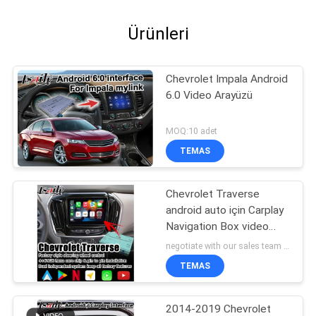
Ürünleri
Chevrolet Impala Android
6.0 Video Arayüzü
MOQ:10 adet
TEMAS
Chevrolet Traverse
android auto için Carplay
Navigation Box video
arayüzü
negotiate with our sales team MOQ:10 adet
TEMAS
2014-2019 Chevrolet