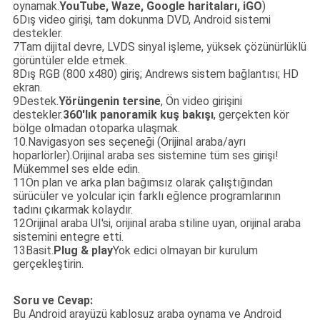
oynamak.
YouTube, Waze, Google haritaları, iGO
)
6Dış video girişi, tam dokunma DVD, Android sistemi
destekler.
7Tam dijital devre, LVDS sinyal işleme, yüksek çözünürlüklü
görüntüler elde etmek.
8Dış RGB (800 x480) giriş; Andrews sistem bağlantısı; HD
ekran.
9Destek.
Yörüngenin tersine
, Ön video girişini
destekler.
360'lık panoramik kuş bakışı
, gerçekten kör
bölge olmadan otoparka ulaşmak.
10.Navigasyon ses seçeneği (Orijinal araba/ayrı
hoparlörler).Orijinal araba ses sistemine tüm ses girişi!
Mükemmel ses elde edin.
11Ön plan ve arka plan bağımsız olarak çalıştığından
sürücüler ve yolcular için farklı eğlence programlarının
tadını çıkarmak kolaydır.
12Orijinal araba UI'si, orijinal araba stiline uyan, orijinal araba
sistemini entegre etti.
13Basit.
Plug & play
Yok edici olmayan bir kurulum
gerçekleştirin.
Soru ve Cevap:
Bu Android arayüzü kablosuz araba oynama ve Android