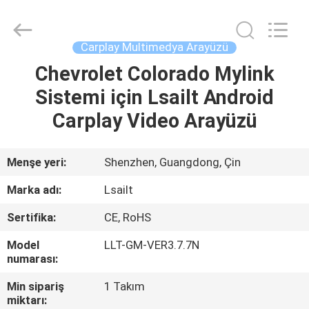
Shenzhen
Xinsongxia
Automobile
Electron
Co.,Ltd.
Carplay Multimedya Arayüzü
All
Rights
Reserved.
Chevrolet Colorado Mylink
EV
Sistemi için Lsailt Android
ÜRÜN:%
Carplay Video Arayüzü
S
Menşe yeri:
Shenzhen, Guangdong, Çin
VİDEOLAR
Marka adı:
Lsailt
Sertifika:
CE, RoHS
HAKKIMIZDA
Model
LLT-GM-VER3.7.7N
numarası:
FABRIKA
Min sipariş
1 Takım
TURU
miktarı: