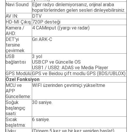
Navi Sound
Eğer radyo dinlemiyorsanız, orijinal araba
hoparlörlerinden gelen sesleri dinleyebilirsiniz.
AV IN:
DTV
HD-MI Çıkış:
720P desteği
Kamera /
4 CAMinput ((yargı ve radar)
AHD:
DET'yi
Gri ARK-C
tersine
çevirmek
USB
3 yol
bağlantısı
USB:CP ve Güncelle OS
USB1 / USB2: ADAS ve Media Player
GPS Modülü
GPS ve Beidou çift modlu GPS (BDS/UBLOX)
Özel Fonksiyon
MCU ve
WIFI üzerinden çevrimiçi yükseltme
APP
Güncelleme:
Soğuk
30 saniye.
başlangıç
saati:
Sıcak
6 saniye.
başlatma:
Uyku:
(Dönem 5 kez ve bir kez yeniden başlat)