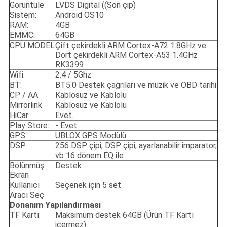
Görüntüle
LVDS Digital ((Son çip)
Sistem:
Android OS10
RAM:
4GB
EMMC:
64GB
CPU MODEL
Çift çekirdekli ARM Cortex-A72 1.8GHz ve
Dört çekirdekli ARM Cortex-A53 1.4GHz
RK3399
Wifi:
2.4 / 5Ghz
BT:
BT5.0 Destek çağrıları ve müzik ve OBD tarihi
CP / AA
Kablosuz ve Kablolu
Mirrorlink
Kablosuz ve Kablolu
HiCar
Evet.
Play Store:
- Evet.
GPS
UBLOX GPS Modülü
DSP
256 DSP çipi, DSP çipi, ayarlanabilir imparator,
vb 16 dönem EQ ile
Bölünmüş
Destek
Ekran
Kullanıcı
Seçenek için 5 set
Aracı Seç
Donanım Yapılandırması
TF Kartı:
Maksimum destek 64GB (Ürün TF Kartı
içermez)